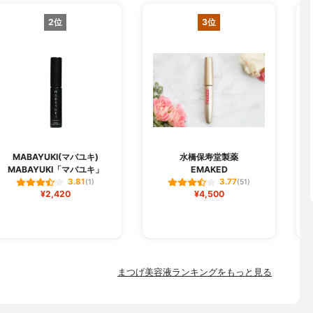
2位
3位
M
MABAYUKI(マバユキ)
水橋保寿堂製薬
MABAYUKI「マバユキ」
EMAKED
ラ
3.81
3.77
(1)
(51)
¥2,420
¥4,500
まつげ美容液ランキングをもっと見る