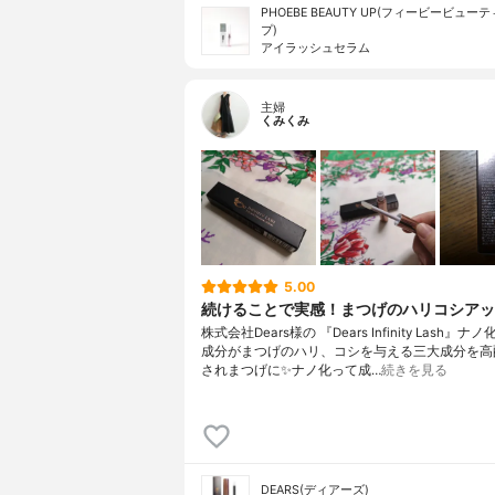
PHOEBE BEAUTY UP(フィービービュー
プ)
アイラッシュセラム
主婦
くみくみ
5.00
続けることで実感！まつげのハリコシアッ
株式会社Dears様の 『Dears Infinity Lash』
成分がまつげのハリ、コシを与える三大成分を高
されまつげに✨ナノ化って成…
続きを見る
DEARS(ディアーズ)