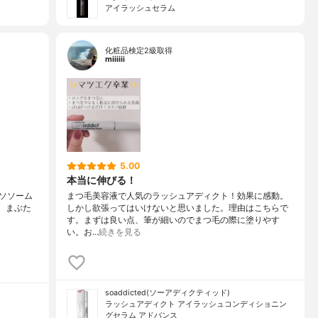
アイラッシュセラム
化粧品検定2級取得
miiiiii
5.00
本当に伸びる！
ソソーム
まつ毛美容液で人気のラッシュアディクト！効果に感動。
ゃなく、まぶた
しかし欲張ってはいけないと思いました。理由はこちらで
す。まずは良い点、筆が細いのでまつ毛の際に塗りやす
い。お…
続きを見る
soaddicted(ソーアディクティッド)
ラッシュアディクト アイラッシュコンディショニン
グセラム アドバンス