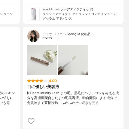
soaddicted(ソーアディクティッド)
ィショニン
ラッシュアディクト アイラッシュコンディショニン
グセラム アドバンス
アラサー(イエベ Spring)🌷化粧品…
momo
4.00
目に優しい美容液
夜のスキン
▷Dears Infinity Lash まつ毛、眉毛にハリ、コシを与える成
使い切りに
分を高濃度配合したまつ毛美容液。独自開発による成分で
でも毎
角質層まで直接浸透。ふわふわチ…
続きを見る