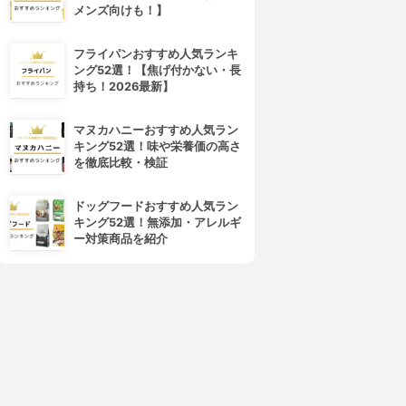
メンズ向けも！】
4位
5位
フライパンおすすめ人気ランキ
ング52選！【焦げ付かない・長
持ち！2026最新】
マヌカハニーおすすめ人気ラン
キング52選！味や栄養価の高さ
を徹底比較・検証
AJOLICA MAJORCA(マジ
SCALP D BEAUTÉ(スカルプD
ドッグフードおすすめ人気ラン
ョリカ マジョルカ)
ボーテ)
キング52選！無添加・アレルギ
ッシュジェリードロップ EX
アイラッシュセラム プレミア
ー対策商品を紹介
ム
3.76
(40)
¥780
3.76
(38)
¥3,026