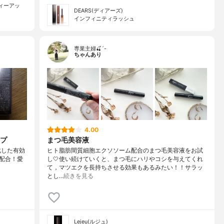
ティーアッ
DEARS(ディアーズ)
インフィニティラッシュ
専業主婦🍒´-
ちゃんあり
4.00
プ
まつ毛美容液
ナノ化した有効
ヒト脂肪間質細胞エクソソーム配合のまつ毛美容液をお試
配合！愛
し🤍使い続けていくと、まつ毛にハリやコシを与えてくれ
て，マツエクを長持ちさせる効果もあるみたい！！サラッ
とし…
続きを見る
Lejeu(ルジュ)