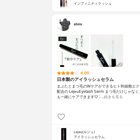
インフィニティラッシュ
shiro
4.00
日本製のアイラッシュセラム
まぶたとまつ毛の𝖶ケアができるヒト幹細胞エク
配合の 𝖫𝖾𝗃eu𝖤𝗒𝖾𝗅𝖺𝗌𝗁 𝖲𝖾𝗋𝗆 まつ毛だけじ
も一緒にケアできます♡ˊ˗ …
続きを見る
Lejeu(ルジュ)
アイラッシュセラム