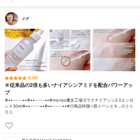
メグ
5.00
🔆従来品の2倍も多いナイアシンアミドを配合パワーアッ
プ
✼••┈┈┈┈••✼••┈┈┈┈••✼ma:nyo魔女工場ガラクナイアシン2.0エッセ
ンス30ml✼••┈┈┈┈••✼••┈┈┈┈••✼○商品特徴✓肌トーンとキ…
続きを
見る