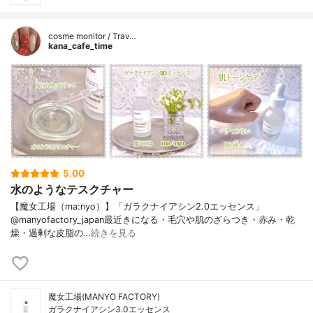
cosme monitor / Trav…
kana_cafe_time
5.00
水のようなテスクチャー
【魔女工場（ma:nyo）】「ガラクナイアシン2.0エッセンス」
@manyofactory_japan最近きになる・毛穴や肌のざらつき・赤み・乾
燥・過剰な皮脂の…
続きを見る
魔女工場(MANYO FACTORY)
ガラクナイアシン3.0エッセンス