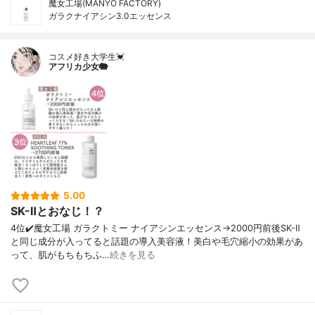
魔女工場(MANYO FACTORY)
ガラクナイアシン3.0エッセンス
コスメ好き大学生💓
アフリカ少女🐘
5.00
SK-Ⅱとおなじ！？
4位✔️魔女工場 ガラクトミー ナイアシンエッセンス→2000円前後SK-Ⅱ
と同じ成分が入ってると話題の導入美容液！美白や毛穴縮小の効果があ
って、肌がもちもちふ…
続きを見る