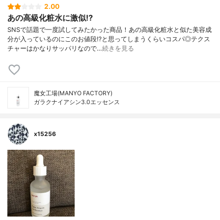
2.00
あの高級化粧水に激似⁉︎
SNSで話題で一度試してみたかった商品！あの高級化粧水と似た美容成
分が入っているのにこのお値段⁉︎と思ってしまうくらいコスパ◎テクス
チャーはかなりサッパリなので…
続きを見る
魔女工場(MANYO FACTORY)
ガラクナイアシン3.0エッセンス
x15256