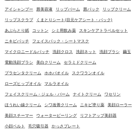
アイシャンプー
唇美容液
リップバーム
唇パック
リップクリーム
リップスクラブ
くまとりシート(目元ケアシート・パック)
あぶらとり紙
コットン
シミ用飲み薬
スキンケアトラベルセット
ニキビパッチ
フェイスパック・シートマスク
マイクロニードルパッチ
洗顔クロス
洗顔ネット
洗顔ブラシ
繭玉
電動洗顔ブラシ
美白クリーム
セラミドクリーム
プラセンタクリーム
ホホバオイル
スクワランオイル
ローズヒップオイル
マルラオイル
フェイスクリーム・ジェル・バーム
ナイトクリーム
ワセリン
ほうれい線クリーム
シワ改善クリーム
ニキビ塗り薬
美顔ローラー
美顔スチーマー
ウォーターピーリング
リフトアップ美顔器
小顔ベルト
毛穴吸引器
かっさプレート