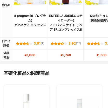
商品名
d program(d プログラ
ESTEE LAUDER(エステ
Curél(キュ
ム)
ィローダー)
潤浸保湿美
アクネケア エッセンス
アドバンス ナイト リペ
ア SR コンプレックスⅡ
口コミ
3.91
(1)
3.92
(17)
3
評価
値段
¥3,080
¥5,740
¥1,630
料金
基礎化粧品の関連商品