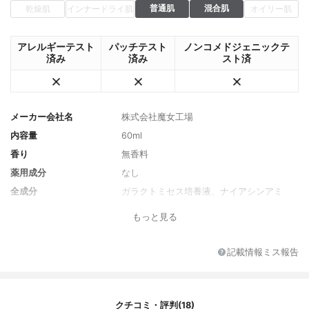
普通肌
混合肌
乾燥肌
インナードライ肌
オイリー肌
アレルギーテスト
パッチテスト
ノンコメドジェニックテ
済み
済み
スト済
メーカー会社名
株式会社魔女工場
内容量
60ml
香り
無香料
薬用成分
なし
全成分
ガラクトミセス培養液、ナイアシンアミ
ド、ペンチレングリコール、 BG、 １，２
もっと見る
－ヘキサンジオール、パンテノール、アル
ギン酸Ｎａ、ヒアルロン酸Na、水、シマカ
ンギク花エキス、エチルヘキシルグリセリ
記載情報ミス報告
ン、グルタチオン、ハマメリス水
クチコミ・評判(18)