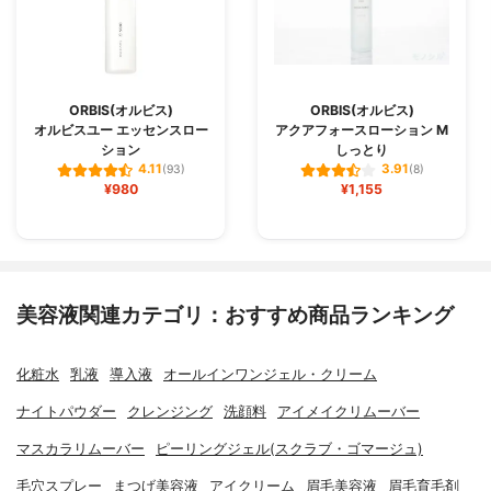
ORBIS(オルビス)
ORBIS(オルビス)
オルビスユー エッセンスロー
アクアフォースローション M
ション
しっとり
4.11
3.91
(93)
(8)
¥980
¥1,155
美容液関連カテゴリ：おすすめ商品ランキング
化粧水
乳液
導入液
オールインワンジェル・クリーム
ナイトパウダー
クレンジング
洗顔料
アイメイクリムーバー
マスカラリムーバー
ピーリングジェル(スクラブ・ゴマージュ)
毛穴スプレー
まつげ美容液
アイクリーム
眉毛美容液
眉毛育毛剤