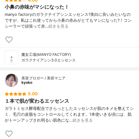
4.00
小鼻の赤味がマシになった！
manyo factoryのガラクナイアシンエッセンス?美白に良いみたいなの
ですが、私はこれ使ってから小鼻の赤みがとてもマシになった?！コン
シーラーで頑張って赤…
続きを見る
魔女工場(MANYO FACTORY)
ガラクナイアシン3.0エッセンス
美容ブロガー / 美容マニア
kyoko
5.00
１本で肌が変わるエッセンス
ガラトミセス酵母配合でさらっとしたエッセンスが肌のキメを整えてシ
ミ、毛穴の皮脂をコントロールしてくれます。1本使いきる頃には、肌
がトーンアップされ明るい肌色にな…
続きを見る