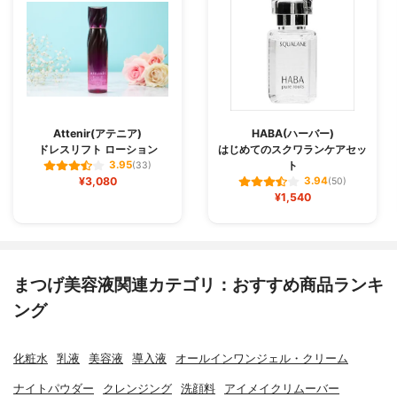
Attenir(アテニア)
HABA(ハーバー)
ドレスリフト ローション
はじめてのスクワランケアセッ
ト
3.95
(33)
¥3,080
3.94
(50)
¥1,540
まつげ美容液関連カテゴリ：おすすめ商品ランキ
ング
化粧水
乳液
美容液
導入液
オールインワンジェル・クリーム
ナイトパウダー
クレンジング
洗顔料
アイメイクリムーバー