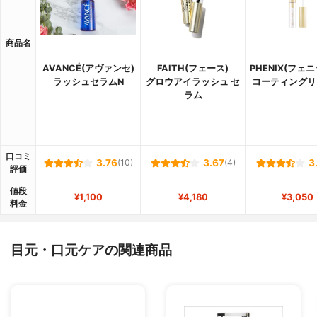
商品名
AVANCÉ(アヴァンセ)
FAITH(フェース)
PHENIX(フェ
ラッシュセラムN
グロウアイラッシュ セ
コーティングリ
ラム
口コミ
3.76
(10)
3.67
(4)
3
評価
値段
¥1,100
¥4,180
¥3,050
料金
目元・口元ケアの関連商品