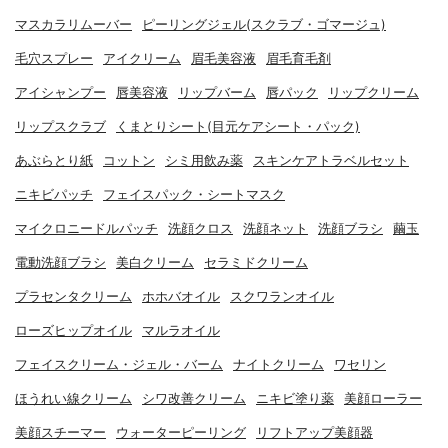
マスカラリムーバー
ピーリングジェル(スクラブ・ゴマージュ)
毛穴スプレー
アイクリーム
眉毛美容液
眉毛育毛剤
アイシャンプー
唇美容液
リップバーム
唇パック
リップクリーム
リップスクラブ
くまとりシート(目元ケアシート・パック)
あぶらとり紙
コットン
シミ用飲み薬
スキンケアトラベルセット
ニキビパッチ
フェイスパック・シートマスク
マイクロニードルパッチ
洗顔クロス
洗顔ネット
洗顔ブラシ
繭玉
電動洗顔ブラシ
美白クリーム
セラミドクリーム
プラセンタクリーム
ホホバオイル
スクワランオイル
ローズヒップオイル
マルラオイル
フェイスクリーム・ジェル・バーム
ナイトクリーム
ワセリン
ほうれい線クリーム
シワ改善クリーム
ニキビ塗り薬
美顔ローラー
美顔スチーマー
ウォーターピーリング
リフトアップ美顔器