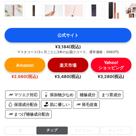
公式サイト
¥3,184(税込)
マスタコース(3ヶ月ごとに3本のお届けコース、通常価格：3980円)
Yahoo!
Amazon
楽天市場
ショッピング
¥2,680(税込)
¥3,480(税込)
¥3,280(税込)
マツエク対応
添加物少なめ
補修成分
まつ育成分
保湿成分配合
肌に優しい
発毛促進
まつげ補修成分配合
チップ
筆
スクリュー
チューブ