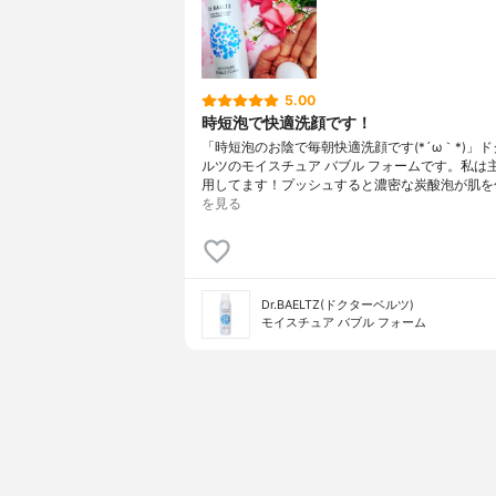
5.00
時短泡で快適洗顔です！
「時短泡のお陰で毎朝快適洗顔です(*´ω｀*)」
ルツのモイスチュア バブル フォームです。私は
用してます！プッシュすると濃密な炭酸泡が肌を
を見る
Dr.BAELTZ(ドクターベルツ)
モイスチュア バブル フォーム