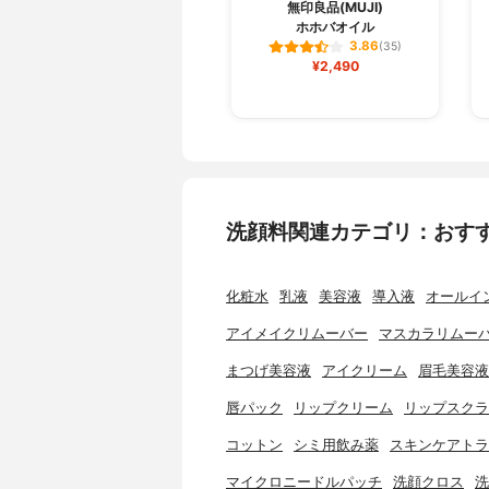
無印良品(MUJI)
ホホバオイル
3.86
(35)
¥2,490
洗顔料関連カテゴリ：おす
化粧水
乳液
美容液
導入液
オールイ
アイメイクリムーバー
マスカラリムー
まつげ美容液
アイクリーム
眉毛美容液
唇パック
リップクリーム
リップスクラ
コットン
シミ用飲み薬
スキンケアトラ
マイクロニードルパッチ
洗顔クロス
洗