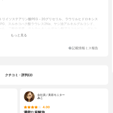
、トリイソステアリン酸PEG－20グリセリル、ラウリルヒドロキシス
LPG、スルホコハク酸ラウレス2Na、ヤシ油アルキルグルコシド、
ール、二酸化炭素、テトラヘキシルデカン酸アスコルビル、グルコ
／ハチミツ発酵液、トコフェロール、シア脂、ヒアルロン酸ヒドロ
もっと見る
ルトリモニウム、アセチルヒアルロン酸Na、加水分解コラーゲン、
セラミド、コメヌカ油、グリセリン、オレイン酸ポリグリセリル－
チレングリコール、BG、酢酸トコフェロール、フェノキシエタノー
記載情報ミス報告
クチコミ・評判(2)
会社員 / 美容モニター
みこ
4.00
濃密な炭酸泡