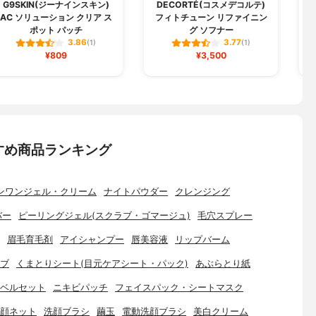
G9SKIN(ジーナインスキン)
DECORTÉ(コスメデコルテ)
AC ソリューション クリア ス
フィトチューン リファイニン
ポット パッチ
グ ソフナー
3.86
3.77
(1)
(1)
¥809
¥3,500
すめ商品ランキング
ンワンジェル・クリーム
ナイトパウダー
クレンジング
バー
ピーリングジェル(スクラブ・ゴマージュ)
毛穴スプレー
眉毛育毛剤
アイシャンプー
唇美容液
リップバーム
ブ
くまとりシート(目元ケアシート・パック)
あぶらとり紙
ベルセット
ニキビパッチ
フェイスパック・シートマスク
顔ネット
洗顔ブラシ
繭玉
電動洗顔ブラシ
美白クリーム