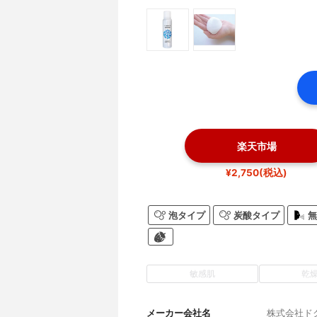
楽天市場
¥2,750(税込)
泡タイプ
炭酸タイプ
無
敏感肌
乾
メーカー会社名
株式会社ド