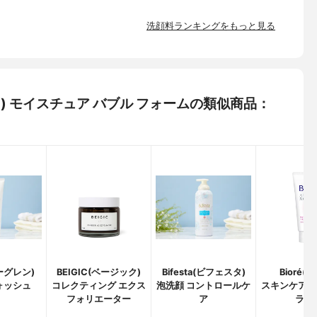
洗顔料ランキングをもっと見る
ルツ) モイスチュア バブル フォームの類似商品：
ビーグレン)
BEIGIC(ベージック)
Bifesta(ビフェスタ)
Bioré(
ォッシュ
コレクティング エクス
泡洗顔 コントロールケ
スキンケア洗
フォリエーター
ア
ラブi