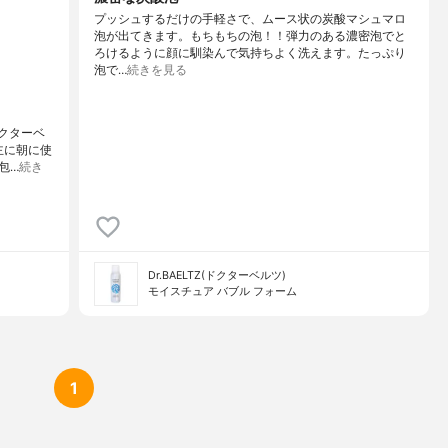
プッシュするだけの手軽さで、ムース状の炭酸マシュマロ
泡が出てきます。もちもちの泡！！弾力のある濃密泡でと
ろけるように顔に馴染んで気持ちよく洗えます。たっぷり
泡で…
続きを見る
ドクターベ
主に朝に使
包…
続き
Dr.BAELTZ(ドクターベルツ)
モイスチュア バブル フォーム
1