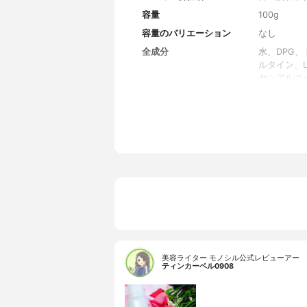
容量
100g
容量のバリエーション
なし
全成分
水、DPG
ルタイン、
ヤシアルコ
ノバクター
キシプロピ
グルコシル
10、ペン
ル
美容ライター モノシル公式レビューアー
ティンカーベル0908