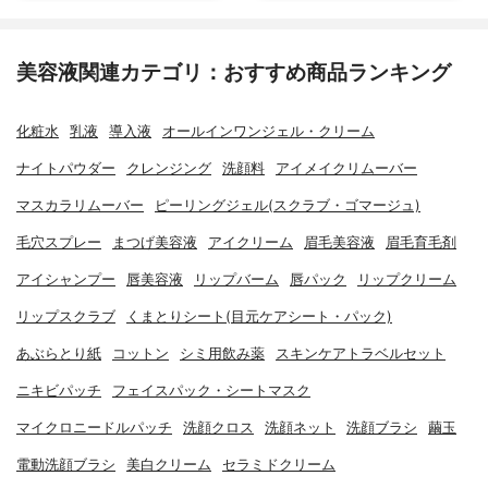
美容液関連カテゴリ：おすすめ商品ランキング
化粧水
乳液
導入液
オールインワンジェル・クリーム
ナイトパウダー
クレンジング
洗顔料
アイメイクリムーバー
マスカラリムーバー
ピーリングジェル(スクラブ・ゴマージュ)
毛穴スプレー
まつげ美容液
アイクリーム
眉毛美容液
眉毛育毛剤
アイシャンプー
唇美容液
リップバーム
唇パック
リップクリーム
リップスクラブ
くまとりシート(目元ケアシート・パック)
あぶらとり紙
コットン
シミ用飲み薬
スキンケアトラベルセット
ニキビパッチ
フェイスパック・シートマスク
マイクロニードルパッチ
洗顔クロス
洗顔ネット
洗顔ブラシ
繭玉
電動洗顔ブラシ
美白クリーム
セラミドクリーム