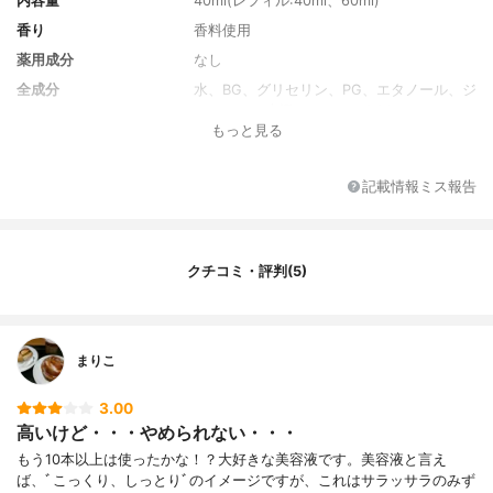
内容量
40ml(レフィル:40ml、60ml)
香り
香料使用
薬用成分
なし
全成分
水、BG、グリセリン、PG、エタノール、ジ
メチコン、水添レシチン、PCA-Na、アスコ
もっと見る
ルビン酸Na、アセチルグルタミン酸、アル
ギニン、エビヅル葉エキス、カワラヨモギ
花エキス、シトルリン、セラミド2、セラミ
記載情報ミス報告
ド3、セリン、チョウジエキス、テオブロマ
グランジフロルム種子脂、テトラヘキシル
デカン酸アスコルビル、トコフェノール、
ヒアルロン酸Na、ヒスチジン、ピリドキシ
クチコミ・評判(5)
ンHCI、EDTA、EDTA-2Na、オリゴペプチ
ド-56アミドPEG-75メチルエーテル、オレ
イン酸、カプリル酸グリセリル、カルボマ
ー、キサンタンガム、コレステロール、パ
まりこ
ルチミン酸、フィトスフィゴシン、水酸化N
a、乳酸Na、フェノキシエタノール、香料
3.00
高いけど・・・やめられない・・・
もう10本以上は使ったかな！？大好きな美容液です。美容液と言え
ば、ﾞこっくり、しっとりﾞのイメージですが、これはサラッサラのみず