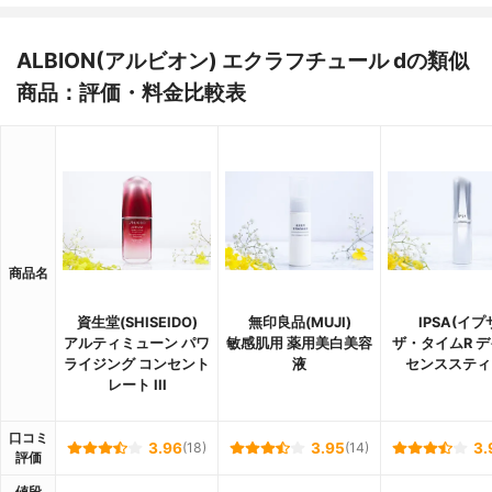
ALBION(アルビオン) エクラフチュール dの類似
商品：評価・料金比較表
商品名
資生堂(SHISEIDO)
無印良品(MUJI)
IPSA(イプ
アルティミューン パワ
敏感肌用 薬用美白美容
ザ・タイムR 
ライジング コンセント
液
センススティ
レート III
口コミ
3.96
(18)
3.95
(14)
3.
評価
値段