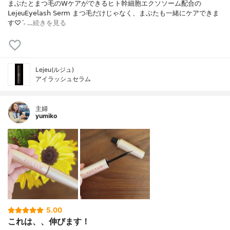
まぶたとまつ毛の𝖶ケアができるヒト幹細胞エクソソーム配合の
𝖫𝖾𝗃eu𝖤𝗒𝖾𝗅𝖺𝗌𝗁 𝖲𝖾𝗋𝗆 まつ毛だけじゃなく、まぶたも一緒にケアできま
す♡ˊ˗ …
続きを見る
Lejeu(ルジュ)
アイラッシュセラム
主婦
yumiko
5.00
これは、、伸びます！