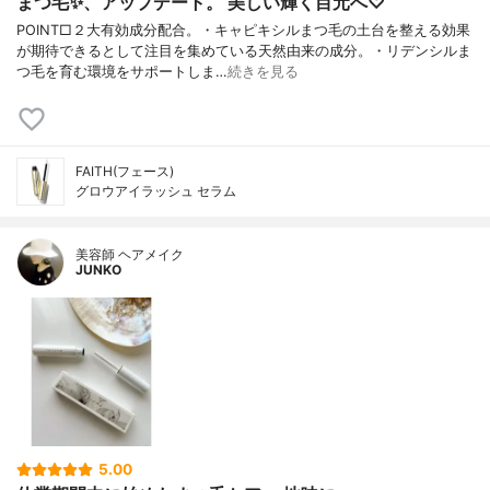
まつ毛✨、アップデート。 美しい輝く目元へ♡
POINT□２大有効成分配合。・キャピキシルまつ毛の土台を整える効果
が期待できるとして注目を集めている天然由来の成分。・リデンシルま
つ毛を育む環境をサポートしま…
続きを見る
FAITH(フェース)
グロウアイラッシュ セラム
美容師 ヘアメイク
JUNKO
5.00