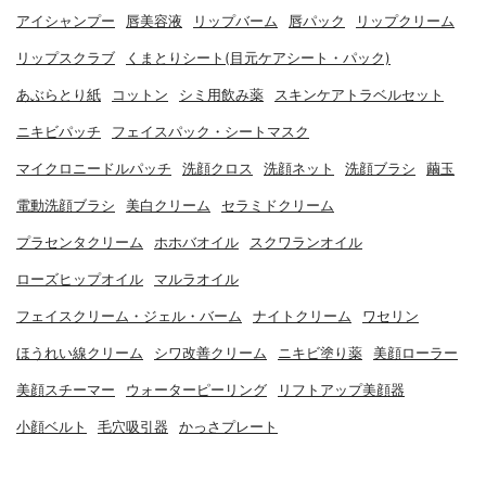
アイシャンプー
唇美容液
リップバーム
唇パック
リップクリーム
リップスクラブ
くまとりシート(目元ケアシート・パック)
あぶらとり紙
コットン
シミ用飲み薬
スキンケアトラベルセット
ニキビパッチ
フェイスパック・シートマスク
マイクロニードルパッチ
洗顔クロス
洗顔ネット
洗顔ブラシ
繭玉
電動洗顔ブラシ
美白クリーム
セラミドクリーム
プラセンタクリーム
ホホバオイル
スクワランオイル
ローズヒップオイル
マルラオイル
フェイスクリーム・ジェル・バーム
ナイトクリーム
ワセリン
ほうれい線クリーム
シワ改善クリーム
ニキビ塗り薬
美顔ローラー
美顔スチーマー
ウォーターピーリング
リフトアップ美顔器
小顔ベルト
毛穴吸引器
かっさプレート