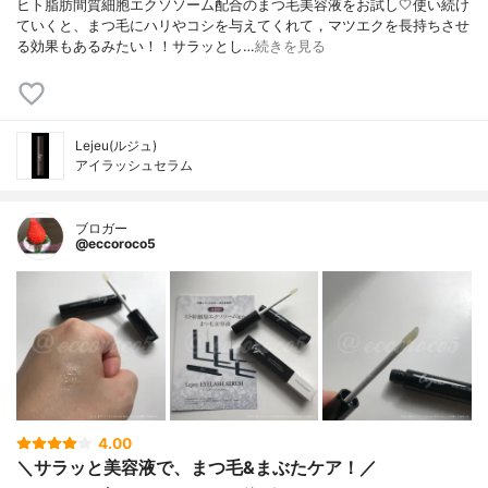
ヒト脂肪間質細胞エクソソーム配合のまつ毛美容液をお試し🤍使い続け
ていくと、まつ毛にハリやコシを与えてくれて，マツエクを長持ちさせ
る効果もあるみたい！！サラッとし…
続きを見る
Lejeu(ルジュ)
アイラッシュセラム
ブロガー
@eccoroco5
4.00
＼サラッと美容液で、まつ毛&まぶたケア！／