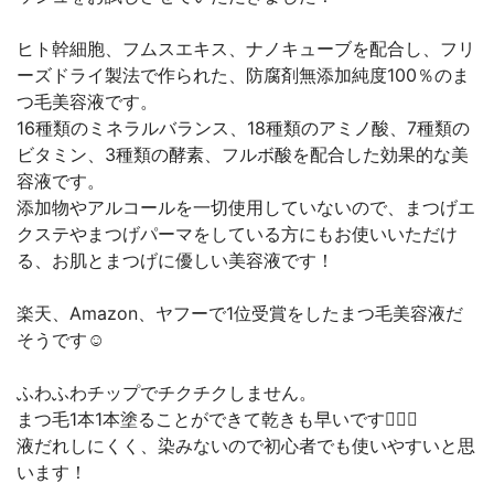
ヒト幹細胞、フムスエキス、ナノキューブを配合し、フリ
ーズドライ製法で作られた、防腐剤無添加純度100％のま
つ毛美容液です。
16種類のミネラルバランス、18種類のアミノ酸、7種類の
ビタミン、3種類の酵素、フルボ酸を配合した効果的な美
容液です。
添加物やアルコールを一切使用していないので、まつげエ
クステやまつげパーマをしている方にもお使いいただけ
る、お肌とまつげに優しい美容液です！
楽天、Amazon、ヤフーで1位受賞をしたまつ毛美容液だ
そうです☺︎︎
ふわふわチップでチクチクしません。
まつ毛1本1本塗ることができて乾きも早いです🙆‍♀️✨
液だれしにくく、染みないので初心者でも使いやすいと思
います！