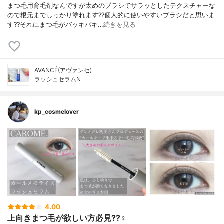
まつ毛用育毛剤なんですが太めのブラシでサラッとしたテクスチャーな
ので根元までしっかり塗れます??個人的に使いやすいブラシだと思いま
す??それにまつ毛がバッキバキ…
続きを見る
AVANCÉ(アヴァンセ)
ラッシュセラムN
kp_cosmelover
4.00
上向きまつ毛が欲しい方必見??‍♀️