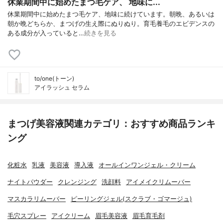
休業期間中に始めたまつ毛ケア、 地味に...
休業期間中に始めたまつ毛ケア、地味に続けています。朝晩、あるいは
朝か晩どちらか、まつげの生え際にぬりぬり。育毛養毛のエビデンスの
ある成分が入っていると…
続きを見る
to/one(トーン)
アイラッシュ セラム
まつげ美容液関連カテゴリ：おすすめ商品ランキ
ング
化粧水
乳液
美容液
導入液
オールインワンジェル・クリーム
ナイトパウダー
クレンジング
洗顔料
アイメイクリムーバー
マスカラリムーバー
ピーリングジェル(スクラブ・ゴマージュ)
毛穴スプレー
アイクリーム
眉毛美容液
眉毛育毛剤