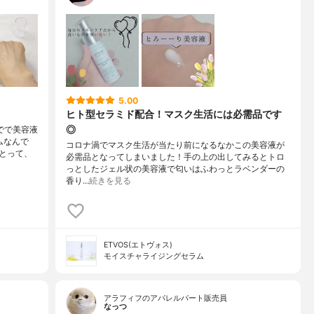
5.00
ヒト型セラミド配合！マスク生活には必需品です
◎
でで美容液
ムなんで
コロナ渦でマスク生活が当たり前になるなかこの美容液が
とって、
必需品となってしまいました！手の上の出してみるとトロ
っとしたジェル状の美容液で匂いはふわっとラベンダーの
香り…
続きを見る
ETVOS(エトヴォス)
モイスチャライジングセラム
アラフィフのアパレルパート販売員
なっつ