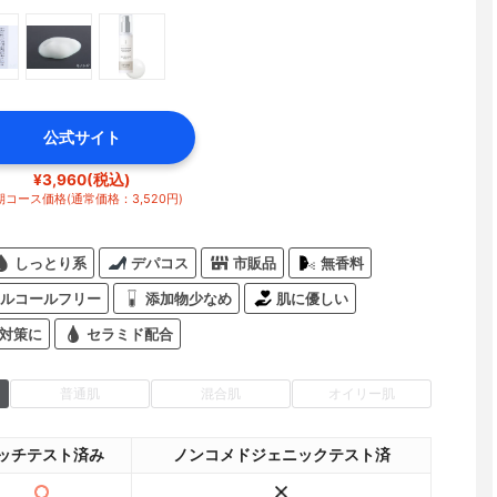
公式サイト
¥3,960(税込)
期コース価格(通常価格：3,520円)
しっとり系
デパコス
市販品
無香料
ルコールフリー
添加物少なめ
肌に優しい
対策に
セラミド配合
普通肌
混合肌
オイリー肌
ッチテスト済み
ノンコメドジェニックテスト済