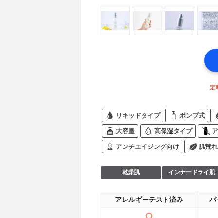
定
リキッドタイプ
ポンプ式
大容量
高保湿タイプ
ア
アンチエイジング向け
肌荒れ
乾燥肌
インナードライ肌
アレルギーテスト済み
パ