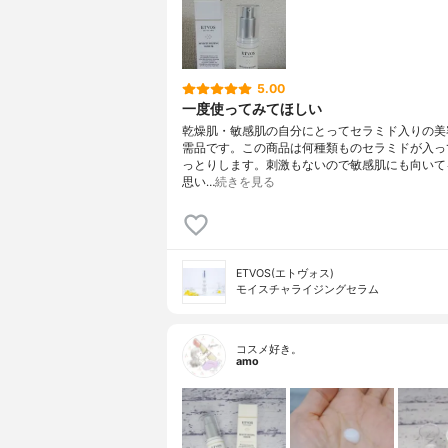
5.00
一度使ってみてほしい
乾燥肌・敏感肌の自分にとってセラミド入りの美
需品です。この商品は何種類ものセラミドが入っ
っとりします。刺激もないので敏感肌にも向いて
思い…
続きを見る
ETVOS(エトヴォス)
モイスチャライジングセラム
コスメ好き。
amo