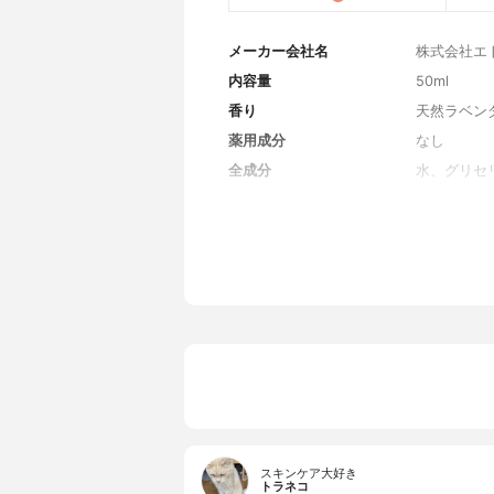
メーカー会社名
株式会社エ
内容量
50ml
香り
天然ラベン
薬用成分
なし
全成分
水、グリセ
G、セラミド
ン、グリシ
ン、タウリ
HCl、ヒス
フォーム種
ス、ローマ
ス、カミツ
ュ花エキス
ステロール
ー、水添レ
チレートN
グリセリン
スキンケア大好き
トラネコ