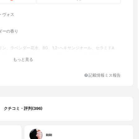
トヴォス
ダーの香り
リン、ラベンダー花水、BG、1,2-ヘキサンジオール、セラミドA
AP、セラミドEOP、セラミドNG、セラミドNP、PCA-Na、セリ
もっと見る
ン、グルタミン酸、アラニン、アルギニン、トレオニン、プロリ
ン、ロイシン、バリン、イソロイシン、フェニルアラニン、リシン
チジンHCl、ヒアルロン酸Na、スクワラン、ホホバ種子油、メドウ
記載情報ミス報告
子油、シア脂、アロエベラ葉エキス、クズ根エキス、クロレラエキ
カミツレ花エキス、トウキンセンカ花エキス、ヤグルマギク花エキ
レ花エキス、セイヨウオトギリソウ花/葉/茎エキス、フユボダイジ
、アラントイン、フィトスフィンゴシン、コレステロール、フィト
ズ、ベヘニルアルコール、水酸化K、キサンタンガム、カルボマ
シチン、ペンタステアリン酸ポリグリセリル-10、ラウロイルラク
クチコミ・評判(396)
a、ステアロイルラクチレートNa、ラベンダー油、エチルヘキシル
、フェノキシエタノール
RIRI