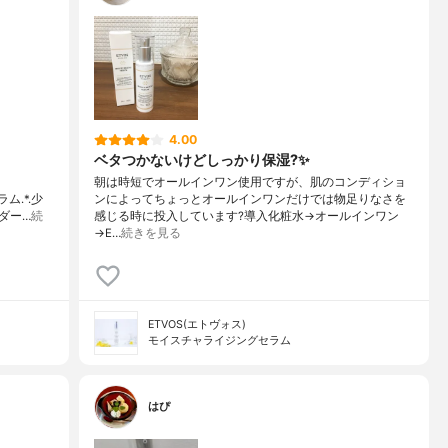
4.00
ベタつかないけどしっかり保湿?✨
朝は時短でオールインワン使用ですが、肌のコンディショ
ム.*.少
ンによってちょっとオールインワンだけでは物足りなさを
ダー…
続
感じる時に投入しています?導入化粧水→オールインワン
→E…
続きを見る
ETVOS(エトヴォス)
モイスチャライジングセラム
はぴ