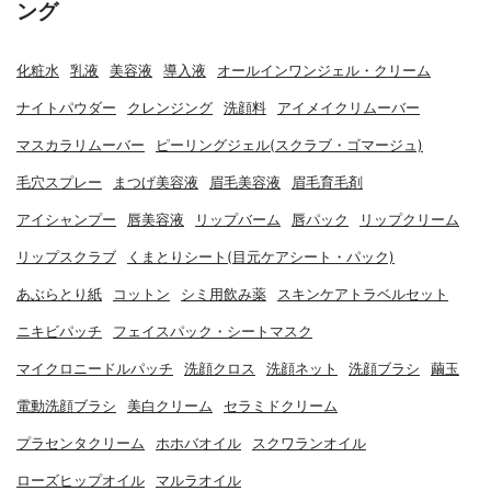
ング
化粧水
乳液
美容液
導入液
オールインワンジェル・クリーム
ナイトパウダー
クレンジング
洗顔料
アイメイクリムーバー
マスカラリムーバー
ピーリングジェル(スクラブ・ゴマージュ)
毛穴スプレー
まつげ美容液
眉毛美容液
眉毛育毛剤
アイシャンプー
唇美容液
リップバーム
唇パック
リップクリーム
リップスクラブ
くまとりシート(目元ケアシート・パック)
あぶらとり紙
コットン
シミ用飲み薬
スキンケアトラベルセット
ニキビパッチ
フェイスパック・シートマスク
マイクロニードルパッチ
洗顔クロス
洗顔ネット
洗顔ブラシ
繭玉
電動洗顔ブラシ
美白クリーム
セラミドクリーム
プラセンタクリーム
ホホバオイル
スクワランオイル
ローズヒップオイル
マルラオイル