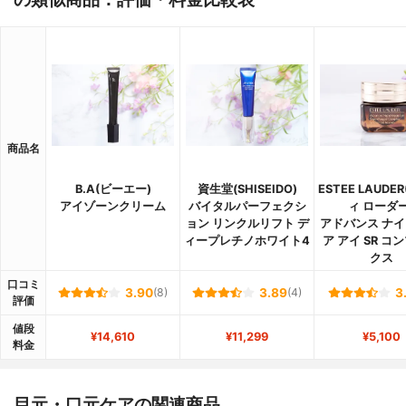
商品名
B.A(ビーエー)
資生堂(SHISEIDO)
ESTEE LAUDE
アイゾーンクリーム
バイタルパーフェクシ
ィ ローダー
ョン リンクルリフト デ
アドバンス ナイ
ィープレチノホワイト4
ア アイ SR コ
クス
口コミ
3.90
(8)
3.89
(4)
3
評価
値段
¥14,610
¥11,299
¥5,100
料金
目元・口元ケアの関連商品