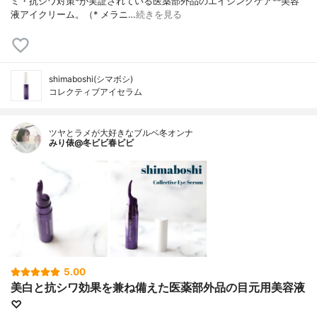
ミ・抗シワ対策*が実証されている医薬部外品のエイジングケア**美容
液アイクリーム。（* メラニ…
続きを見る
shimaboshi(シマボシ)
コレクティブアイセラム
ツヤとラメが大好きなブルベ冬オンナ
みり俵@冬ビビ春ビビ
5.00
美白と抗シワ効果を兼ね備えた医薬部外品の目元用美容液
♡