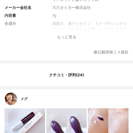
メーカー会社名
六六タイガー株式会社
内容量
7g
全成分
精製⽔、濃グリセリン、 1,3−ブチレングリ
コール、マルチトール液 、シュガースクワ
ラン 、 １,2−ペンタンジオール、カワラヨ
もっと見る
モギエキス、アルピニアカツマダイ種⼦エ
キス、Ｎ−ステアロイルフィトスフィンゴシ
ン、セチルヒドロキシプロリンパルミタミ
記載情報ミス報告
ド、アルカリゲネス レータス Ｂ-16 ポリマ
ー、ヒアルロン酸ナトリウム（2）、 ⽔溶
性コラーゲン（Ｆ）、オウゴンエキス、チ
ョウジエキス、オトギリソウエキス、カモ
クチコミ・評判(24)
ミラエキス（1）、シナノキエキス、トウキ
ンセンカエキス、ヤグルマギクエキス、ロ
ーマカミツレエキス、タイソウエキス、加
⽔分解ヒアルロン酸、タイムエキス（1）、
メグ
カンゾウフラボノイド、Ｎ−ラウロイルサル
コシンイソプロピル、アクリル酸ナトリウ
ム・アクリロイルジメチルタウリン酸ナト
リウム共重合体／ イソヘキサデカン／ポリ
ソルベート80、ジグリセリン、マカデミア
ナッツ油脂肪酸フィトステリル、グリセリ