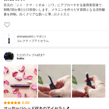
目元の「シミ・クマ・くすみ・シワ」にアプローチする薬用美容液で、
朝晩1回か夜だけ2倍使いします。メラニンを作りだす原因となる活性酸
素を抑制。白くクリアな肌へと導…
続きを見る
shimaboshi(シマボシ)
コレクティブアイセラム
ただのフレブル好き?
bubu
5.00
マッサージヘッド付きのアイセラム🎵