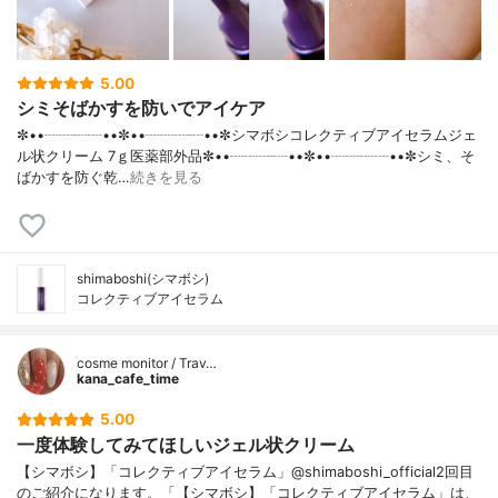
ン脂肪酸エステル、モノオレイン酸ソルビ
タン、架橋型メチルポリシロキサン、メチ
ルポリシロキサン、ヒドロキシエタンジホ
スホン酸四ナトリウム液、天然ビタミン
5.00
Ｅ、ｄ−δ−トコフェロール、フェノキシエタ
シミそばかすを防いでアイケア
ノール、 ⾹料
✼••┈┈┈┈••✼••┈┈┈┈••✼シマボシコレクティブアイセラムジェ
ル状クリーム 7ｇ医薬部外品✼••┈┈┈┈••✼••┈┈┈┈••✼シミ、そ
ばかすを防ぐ乾…
続きを見る
shimaboshi(シマボシ)
コレクティブアイセラム
cosme monitor / Trav…
kana_cafe_time
5.00
一度体験してみてほしいジェル状クリーム
【シマボシ】「コレクティブアイセラム」@shimaboshi_official2回目
のご紹介になります。「【シマボシ】「コレクティブアイセラム」は、