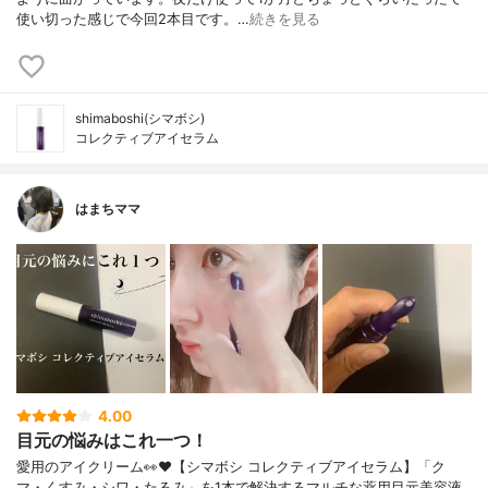
使い切った感じで今回2本目です。…
続きを見る
shimaboshi(シマボシ)
コレクティブアイセラム
はまちママ
4.00
目元の悩みはこれ一つ！
愛用のアイクリーム👀❤︎【シマボシ コレクティブアイセラム】「ク
マ・くすみ・シワ・たるみ」を1本で解決するマルチな薬用目元美容液