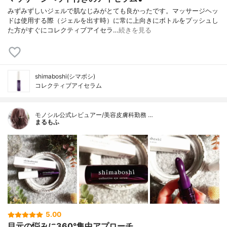
みずみずしいジェルで肌なじみがとても良かったです。マッサージヘッ
ドは使用する際（ジェルを出す時）に常に上向きにボトルをプッシュし
た方がすぐにコレクティブアイセラ…
続きを見る
shimaboshi(シマボシ)
コレクティブアイセラム
モノシル公式レビュアー/美容皮膚科勤務 …
まるもふ
5.00
目元の悩みに360°集中アプローチ