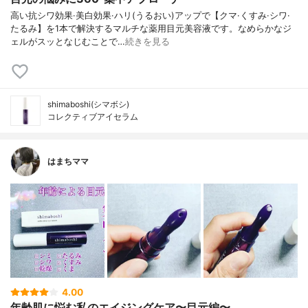
高い抗シワ効果·美白効果·ハリ(うるおい)アップで【クマ·くすみ·シワ·
たるみ】を1本で解決するマルチな薬用目元美容液です。なめらかなジ
ェルがスッとなじむことで…
続きを見る
shimaboshi(シマボシ)
コレクティブアイセラム
はまちママ
4.00
年齢肌に悩む私のエイジングケア〜目元編〜