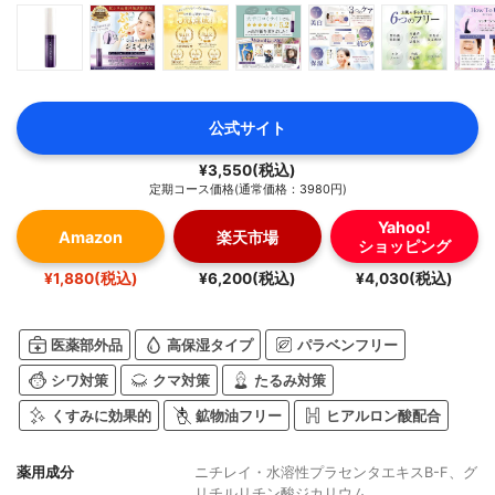
公式サイト
¥3,550(税込)
定期コース価格(通常価格：3980円)
Yahoo!
Amazon
楽天市場
ショッピング
¥1,880(税込)
¥6,200(税込)
¥4,030(税込)
医薬部外品
高保湿タイプ
パラベンフリー
シワ対策
クマ対策
たるみ対策
くすみに効果的
鉱物油フリー
ヒアルロン酸配合
薬用成分
ニチレイ・水溶性プラセンタエキスB-F、グ
リチルリチン酸ジカリウム