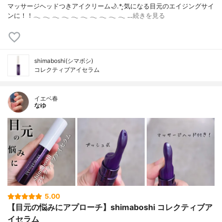
マッサージヘッドつきアイクリーム🌙.*·̩͙気になる目元のエイジングサイ
ンに！！‪𓂃‬ ‪𓂃‬ ‪𓂃‬ ‪𓂃‬ ‪𓂃‬ ‪𓂃‬ ‪𓂃‬ ‪𓂃‬ ‪𓂃‬ ‪𓂃‬ …
続きを見る
shimaboshi(シマボシ)
コレクティブアイセラム
イエベ春
なゆ
5.00
【目元の悩みにアプローチ】shimaboshi コレクティブア
イセラム