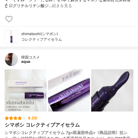
☝️ ☑︎グリチルリチン酸ジ…
続きを見る
shimaboshi(シマボシ)
コレクティブアイセラム
韓国コスメ
aqua
4.00
シマボシ コレクティブアイセラム
シマボシコレクティブアイセラム 7g<医薬部外品>《商品説明》抗シ