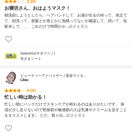
3.00
お寝坊さん、おはようマスク！
朝洗顔しようとしたら、ヘアバンドして、お湯が出るの待って、泡立て
て、顔洗って、前髪とか首とかに泡残ってないか確認して、拭いて、化
粧水して、、、これだけで時間かか…
続きを見る
Saborino(サボリーノ)
目ざまシート
ビューティーアドバイザー / 美容ライタ…
Lilou
4.00
忙しい時は助かる！
忙しい朝にパックだけでスキンケアが終わるのはありがたいです。 保
湿が少し足りないので乾燥肌や敏感肌の人は乳液やクリームを足すこと
をオススメします。 ただ、取り出…
続きを見る