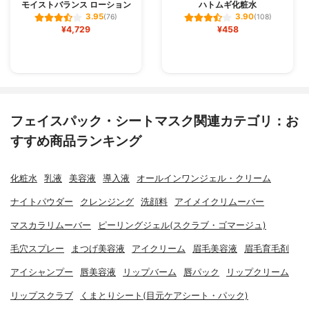
モイストバランス ローション
ハトムギ化粧水
3.95
3.90
(76)
(108)
¥4,729
¥458
フェイスパック・シートマスク関連カテゴリ：お
すすめ商品ランキング
化粧水
乳液
美容液
導入液
オールインワンジェル・クリーム
ナイトパウダー
クレンジング
洗顔料
アイメイクリムーバー
マスカラリムーバー
ピーリングジェル(スクラブ・ゴマージュ)
毛穴スプレー
まつげ美容液
アイクリーム
眉毛美容液
眉毛育毛剤
アイシャンプー
唇美容液
リップバーム
唇パック
リップクリーム
リップスクラブ
くまとりシート(目元ケアシート・パック)