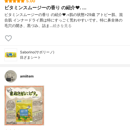
5.00
ビタミンスムージーの香り の紹介❤️. ...
ビタミンスムージーの香り の紹介❤️.<肌の状態>29歳 アトピー肌、混
合肌 インナードライ唇は特にすっごく荒れやすいです。特に鼻全体の
毛穴の開き、黒づみ、詰ま…
続きを見る
Saborino(サボリーノ)
目ざまシート
amiitem