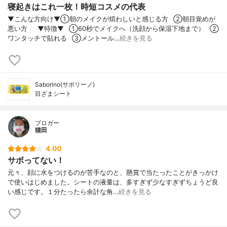
寝起きはこれ一枚！時短コスメの代表
▼こんな方向け▼①朝のメイクが煩わしいと感じる方⠀②朝目覚めが
悪い方⠀⠀▼特徴▼⠀①60秒でメイクへ（洗顔から保湿下地まで）⠀②
ワンタッチで貼れる⠀③メントール…
続きを見る
Saborino(サボリーノ)
目ざまシート
ブロガー
猫田
4.00
サボってない！
元々、顔に水をつけるのが苦手なのと、懸賞で当たったことがきっかけ
で使いはじめました。シートの液量は、多すぎず少なすぎずちょうど良
い感じです。１分たったら余計な角…
続きを見る