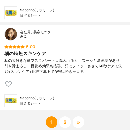
Saborino(サボリーノ)
目ざまシート
会社員 / 美容モニター
みこ
5.00
朝の時短スキンケア
私の大好きな朝マスク♪シートは厚みもあり、スーッと清涼感があり、
引き締まるし、目覚め効果も抜群。顔にフィットさせて60秒ケアで洗
顔+スキンケア+化粧下地までが完…
続きを見る
Saborino(サボリーノ)
目ざまシート
1
2
»