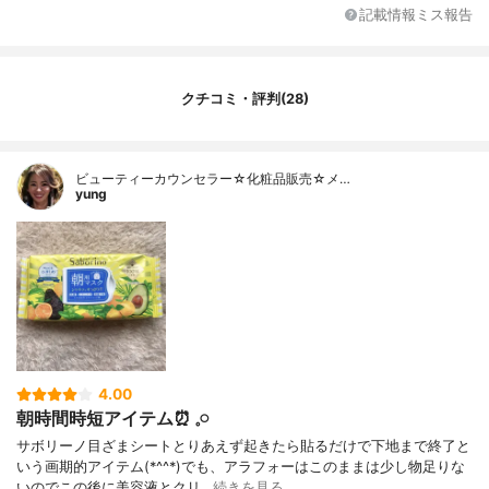
ハチミツ、ヒアルロン酸Na、ベタイン、水
記載情報ミス報告
溶性コラーゲン、PEG-60水添ヒマシ油、ア
セチルヒアルロン酸Na、キサンタンガム、
クエン酸、クエン酸Na、メントール、リン
ゴ酸、フェノキシエタノール、エチルパラ
クチコミ・評判(28)
ベン、メチルパラベン、香料
内容量
304ml、32枚
香り
フルーティーハーブの香り
ビューティーカウンセラー☆化粧品販売☆メ…
yung
製造国
日本
内容量のバリエーション
5枚入り、32枚入り、34枚入り
4.00
朝時間時短アイテム⏰‪ 𓈒𓏸
サボリーノ目ざまシートとりあえず起きたら貼るだけで下地まで終了と
いう画期的アイテム(*^^*)でも、アラフォーはこのままは少し物足りな
いのでこの後に美容液とクリ…
続きを見る