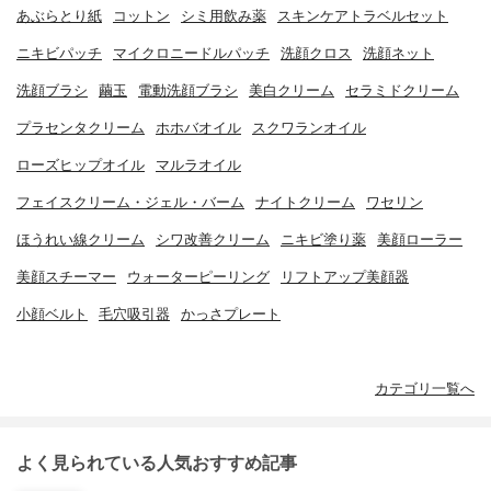
あぶらとり紙
コットン
シミ用飲み薬
スキンケアトラベルセット
ニキビパッチ
マイクロニードルパッチ
洗顔クロス
洗顔ネット
洗顔ブラシ
繭玉
電動洗顔ブラシ
美白クリーム
セラミドクリーム
プラセンタクリーム
ホホバオイル
スクワランオイル
ローズヒップオイル
マルラオイル
フェイスクリーム・ジェル・バーム
ナイトクリーム
ワセリン
ほうれい線クリーム
シワ改善クリーム
ニキビ塗り薬
美顔ローラー
美顔スチーマー
ウォーターピーリング
リフトアップ美顔器
小顔ベルト
毛穴吸引器
かっさプレート
カテゴリ一覧へ
よく見られている人気おすすめ記事