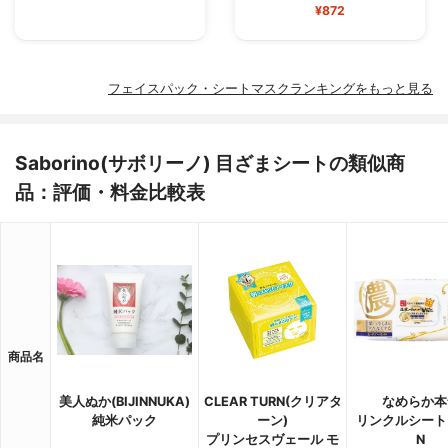
¥872
フェイスパック・シートマスクランキングをもっと見る
Saborino(サボリーノ) 目ざまシートの類似商
品：評価・料金比較表
商品名
美人ぬか(BIJINNUKA)
CLEAR TURN(クリアタ
なめらか本
純米パック
ーン)
リンクルシート
プリンセスヴェール モ
N