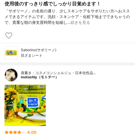
使用後のすっきり感でしっかり目覚めます！
「サボリーノ」の名前の通り、少しスキンケアをサボりたい方へおスス
メできるアイテムです。洗顔・スキンケア・化粧下地までできちゃうの
で、貴重な朝の身支度時間を短縮し…
続きを見る
Saborino(サボリーノ)
目ざまシート
肩書き：コスメコンシェルジュ・日本化性品…
motochiy（モトチー）
4.00