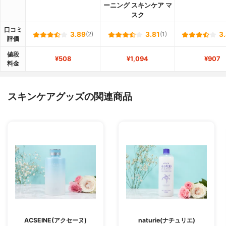
ーニング スキンケア マ
スク
口コミ
3.89
(2)
3.81
(1)
3
評価
値段
¥508
¥1,094
¥907
料金
スキンケアグッズの関連商品
ACSEINE(アクセーヌ)
naturie(ナチュリエ)