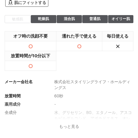
肌にフィットする
乾燥肌
混合肌
普通肌
オイリー肌
敏感肌
オフ時の洗顔不要
濡れた手で使える
毎日使える
放置時間が10分以下
メーカー会社名
株式会社スタイリングライフ・ホールディ
ングス
放置時間
60秒
薬用成分
-
全成分
水、グリセリン、BG、エタノール、アスコ
ルビルグルコシド、アボカドエキス、オレ
ンジ油、キュウリ果実エキス、グレープフ
もっと見る
ルーツ果皮油、シロキクラゲ多糖体、セイ
ヨウハッカ葉エキス、ティーツリー葉油、