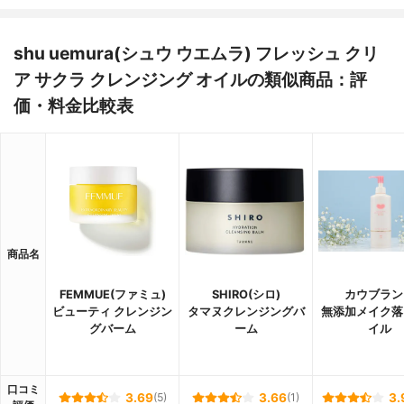
shu uemura(シュウ ウエムラ) フレッシュ クリ
ア サクラ クレンジング オイルの類似商品：評
価・料金比較表
商品名
FEMMUE(ファミュ)
SHIRO(シロ)
カウブラン
ビューティ クレンジン
タマヌクレンジングバ
無添加メイク落
グバーム
ーム
イル
口コミ
3.69
(5)
3.66
(1)
3.