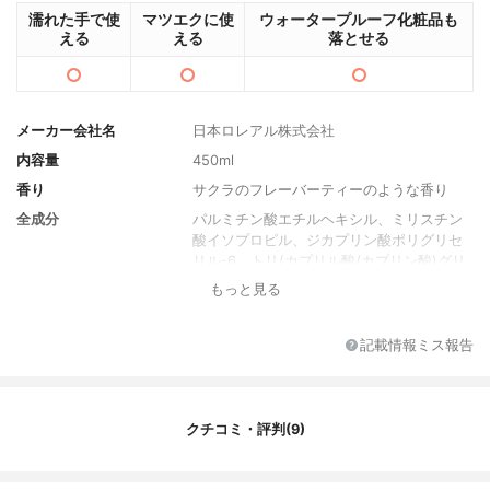
濡れた手で使
マツエクに使
ウォータープルーフ化粧品も
える
える
落とせる
メーカー会社名
日本ロレアル株式会社
内容量
450ml
香り
サクラのフレーバーティーのような香り
全成分
パルミチン酸エチルヘキシル、ミリスチン
酸イソプロピル、ジカプリン酸ポリグリセ
リル-6、トリ(カプリル酸/カプリン酸)グリ
セリル、ジオレイン酸ポリグリセリル-10、
もっと見る
オレイン酸ポリグリセリル-2、フェノキシ
エタノール、水、トコフェロール、BG、シ
トロネロール、リナロール、ゲラニオー
記載情報ミス報告
ル、リモネン、ジカプリリルエーテル、炭
酸ジカプリリル、ウンデカン、ダイズ油、
トリデカン、カプリロイルサリチル酸、ク
エン酸ステアリン酸グリセリル、酒粕エキ
クチコミ・評判(9)
ス、加水分解コメエキス、サトザクラ花エ
キス、ヒマワリ種子油、香料