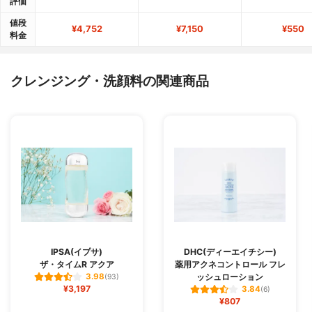
評価
値段
¥4,752
¥7,150
¥550
料金
クレンジング・洗顔料の関連商品
IPSA(イプサ)
DHC(ディーエイチシー)
ザ・タイムR アクア
薬用アクネコントロール フレ
ッシュローション
3.98
(93)
¥3,197
3.84
(6)
¥807