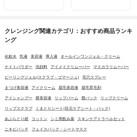
クレンジング関連カテゴリ：おすすめ商品ランキ
ング
化粧水
乳液
美容液
導入液
オールインワンジェル・クリーム
ナイトパウダー
洗顔料
アイメイクリムーバー
マスカラリムーバー
ピーリングジェル(スクラブ・ゴマージュ)
毛穴スプレー
まつげ美容液
アイクリーム
眉毛美容液
眉毛育毛剤
アイシャンプー
唇美容液
リップバーム
唇パック
リップクリーム
リップスクラブ
くまとりシート(目元ケアシート・パック)
あぶらとり紙
コットン
シミ用飲み薬
スキンケアトラベルセット
ニキビパッチ
フェイスパック・シートマスク