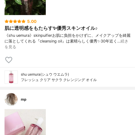
5.00
肌に透明感をもたらす✨優秀スキンオイル♪
《shu uemura》skinpuifierお肌に負担をかけずに、メイクアップを綺麗
に落としてくれる『cleansing oil』は素晴らしく優秀✨30年近く…
続き
を見る
shu uemura(シュウ ウエムラ)
フレッシュ クリア サクラ クレンジング オイル
mp