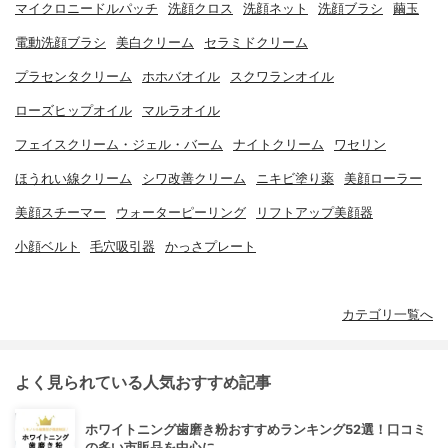
マイクロニードルパッチ
洗顔クロス
洗顔ネット
洗顔ブラシ
繭玉
電動洗顔ブラシ
美白クリーム
セラミドクリーム
プラセンタクリーム
ホホバオイル
スクワランオイル
ローズヒップオイル
マルラオイル
フェイスクリーム・ジェル・バーム
ナイトクリーム
ワセリン
ほうれい線クリーム
シワ改善クリーム
ニキビ塗り薬
美顔ローラー
美顔スチーマー
ウォーターピーリング
リフトアップ美顔器
小顔ベルト
毛穴吸引器
かっさプレート
カテゴリ一覧へ
よく見られている人気おすすめ記事
ホワイトニング歯磨き粉おすすめランキング52選！口コミ
の多い市販品を中心に