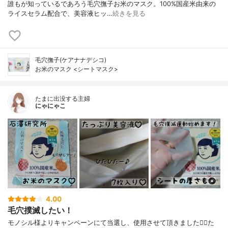
誰もが知っているであろう毛穴撫子お米のマスク。100%国産米由来の
ライスセラム配合で、美容液ヒッ…
続きを見る
毛穴撫子(ケアナナデシコ)
お米のマスク <シートマスク>
たまに出没する主婦
にゃにゃこ
4.00
毛穴撲滅したい！
モノシル様よりキャンペーンにて当選し、使用させて頂きました🙇‍♀️た