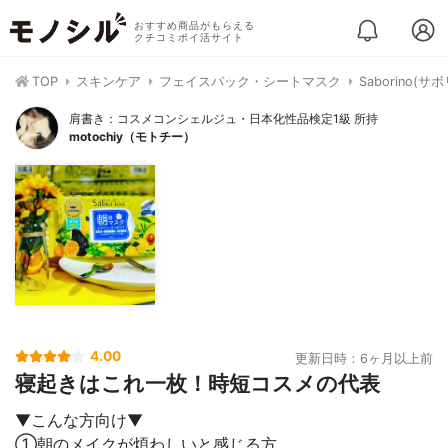
おすすめ商品がもらえる
クチコミポイ活サイト
TOP
スキンケア
フェイスパック・シートマスク
Saborino(
肩書き：コスメコンシェルジュ・日本化性品検定1級 所持
motochiy（モトチー）
4.00
更新日時：6ヶ月以上前
寝起きはこれ一枚！時短コスメの代表
▼こんな方向け▼
①朝のメイクが煩わしいと感じる方⠀