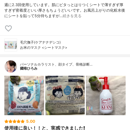
週に2.3回使用しています。肌にピタっとはりつくシートで薄すぎず厚
すぎず密着度といい厚さもちょうどいいです。お風呂上がりの化粧水後
にシートを貼って5分待ちますが…
続きを見る
毛穴撫子(ケアナナデシコ)
お米のマスク <シートマスク>
パーソナルカラリスト、顔タイプ、骨格診断…
國唯ひろみ
5.00
使用後に良い！！と、実感できました❗