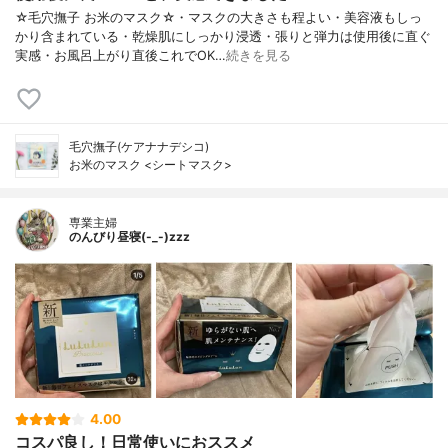
☆毛穴撫子 お米のマスク☆・マスクの大きさも程よい・美容液もしっ
かり含まれている・乾燥肌にしっかり浸透・張りと弾力は使用後に直ぐ
実感・お風呂上がり直後これでOK…
続きを見る
毛穴撫子(ケアナナデシコ)
お米のマスク <シートマスク>
専業主婦
のんびり昼寝(-_-)zzz
4.00
コスパ良し！日常使いにおススメ