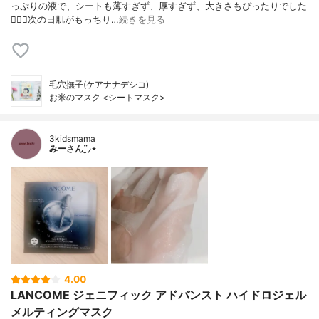
っぷりの液で、シートも薄すぎず、厚すぎず、大きさもぴったりでした
🙆🏻‍♀️次の日肌がもっちり…
続きを見る
毛穴撫子(ケアナナデシコ)
お米のマスク <シートマスク>
3kidsmama
みーさん¨̮⸝⋆
4.00
LANCOME ジェニフィック アドバンスト ハイドロジェル
メルティングマスク