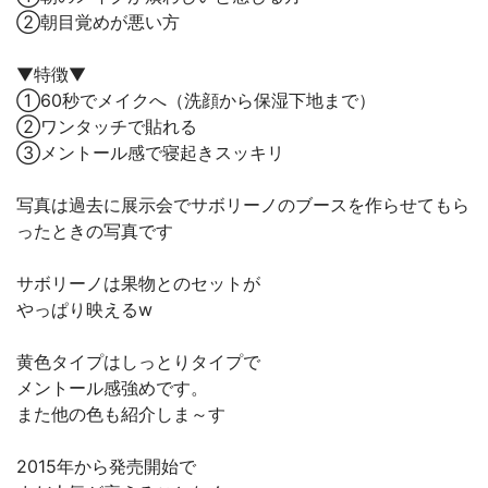
②朝目覚めが悪い方⠀
⠀
▼特徴▼⠀
①60秒でメイクへ（洗顔から保湿下地まで）⠀
②ワンタッチで貼れる⠀
③メントール感で寝起きスッキリ⠀
⠀
写真は過去に展示会でサボリーノのブースを作らせてもら
ったときの写真です
サボリーノは果物とのセットが
やっぱり映えるw⠀
⠀
黄色タイプはしっとりタイプで⠀
メントール感強めです。⠀
また他の色も紹介しま～す
⠀
2015年から発売開始で