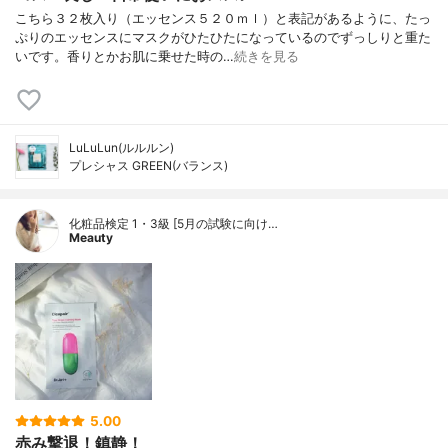
こちら３２枚入り（エッセンス５２０ｍｌ）と表記があるように、たっ
ぷりのエッセンスにマスクがひたひたになっているのでずっしりと重た
いです。香りとかお肌に乗せた時の…
続きを見る
LuLuLun(ルルルン)
プレシャス GREEN(バランス)
化粧品検定 1・3級 [5月の試験に向け…
Meauty
5.00
赤み撃退！鎮静！