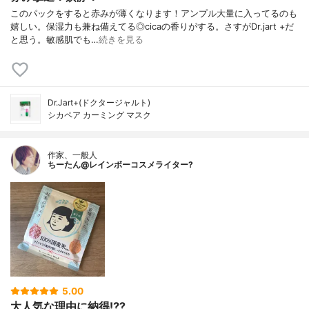
このパックをすると赤みが薄くなります！アンプル大量に入ってるのも
嬉しい。保湿力も兼ね備えてる◎cicaの香りがする。さすがDr.jart +だ
と思う。敏感肌でも…
続きを見る
Dr.Jart+(ドクタージャルト)
シカペア カーミング マスク
作家、一般人
ちーたん@レインボーコスメライター?
5.00
大人気な理由に納得⁉️?