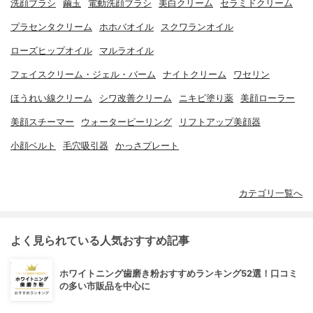
洗顔ブラシ
繭玉
電動洗顔ブラシ
美白クリーム
セラミドクリーム
プラセンタクリーム
ホホバオイル
スクワランオイル
ローズヒップオイル
マルラオイル
フェイスクリーム・ジェル・バーム
ナイトクリーム
ワセリン
ほうれい線クリーム
シワ改善クリーム
ニキビ塗り薬
美顔ローラー
美顔スチーマー
ウォーターピーリング
リフトアップ美顔器
小顔ベルト
毛穴吸引器
かっさプレート
カテゴリ一覧へ
よく見られている人気おすすめ記事
ホワイトニング歯磨き粉おすすめランキング52選！口コミ
の多い市販品を中心に