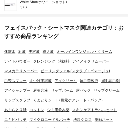
White Shot(ホワイトショット)
QXS
フェイスパック・シートマスク関連カテゴリ：お
すすめ商品ランキング
化粧水
乳液
美容液
導入液
オールインワンジェル・クリーム
ナイトパウダー
クレンジング
洗顔料
アイメイクリムーバー
マスカラリムーバー
ピーリングジェル(スクラブ・ゴマージュ)
毛穴スプレー
まつげ美容液
アイクリーム
眉毛美容液
眉毛育毛剤
アイシャンプー
唇美容液
リップバーム
唇パック
リップクリーム
リップスクラブ
くまとりシート(目元ケアシート・パック)
あぶらとり紙
コットン
シミ用飲み薬
スキンケアトラベルセット
ニキビパッチ
マイクロニードルパッチ
洗顔クロス
洗顔ネット