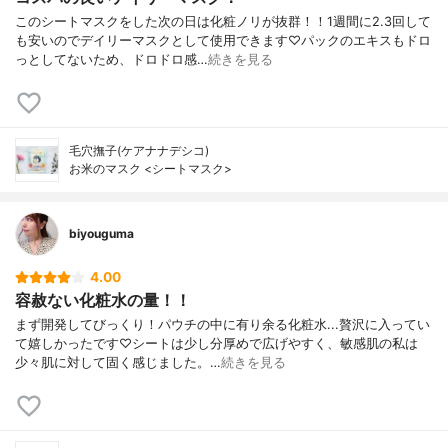
このシートマスクをした次の日は化粧ノリが抜群！！1週間に2.3回して
も安いのでデイリーマスクとして使用できます♡パックのエキスもドロ
っとしてないため、ドロドロ感…
続きを見る
毛穴撫子(ケアナナデシコ)
お米のマスク <シートマスク>
biyouguma
4.00
容赦ない化粧水の量！！
まず開発してびっくり！パウチの中に有り余る化粧水...贅沢に入ってい
て嬉しかったです♡シートは少し分厚めで広げやすく、敏感肌の私は
少々肌に対して固く感じました。…
続きを見る