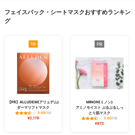
フェイスパック・シートマスクおすすめランキン
グ
1位
2位
【PR】ALLUDEM(アリュデム)
MINON(ミノン)
ダーマリフトマスク
アミノモイスト ぷるぷるしっ
とり肌マスク
3.98
(10)
¥2,178
3.90
(15)
¥872