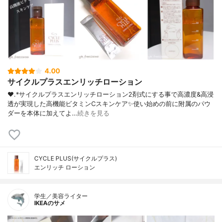
4.00
サイクルプラスエンリッチローション
❤︎.*⁡サイクルプラスエンリッチローション⁡2剤式にする事で高濃度&高浸
透が実現した高機能ビタミンCスキンケア✨⁡使い始めの前に附属のパウ
ダーを本体に加えてよ…
続きを見る
CYCLE PLUS(サイクルプラス)
エンリッチ ローション
学生／美容ライター
IKEAのサメ