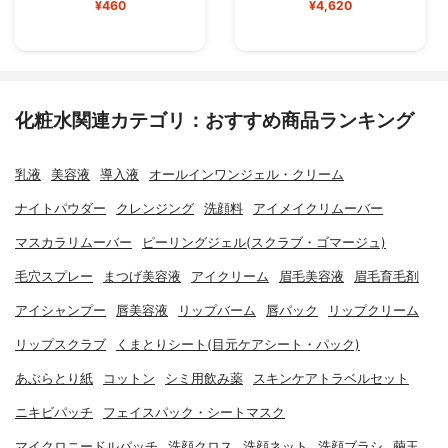
¥460
¥4,620
化粧水関連カテゴリ：おすすめ商品ランキング
乳液
美容液
導入液
オールインワンジェル・クリーム
ナイトパウダー
クレンジング
洗顔料
アイメイクリムーバー
マスカラリムーバー
ピーリングジェル(スクラブ・ゴマージュ)
毛穴スプレー
まつげ美容液
アイクリーム
眉毛美容液
眉毛育毛剤
アイシャンプー
唇美容液
リップバーム
唇パック
リップクリーム
リップスクラブ
くまとりシート(目元ケアシート・パック)
あぶらとり紙
コットン
シミ用飲み薬
スキンケアトラベルセット
ニキビパッチ
フェイスパック・シートマスク
マイクロニードルパッチ
洗顔クロス
洗顔ネット
洗顔ブラシ
繭玉