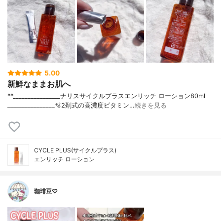
5.00
新鮮なままお肌へ
**⁡________________⁡ナリス⁡サイクルプラスエンリッチ ローション80ml
⁡________________⁡⁡⁡⁡🫧2剤式の高濃度ビタミン…
続きを見る
CYCLE PLUS(サイクルプラス)
エンリッチ ローション
珈琲豆♡