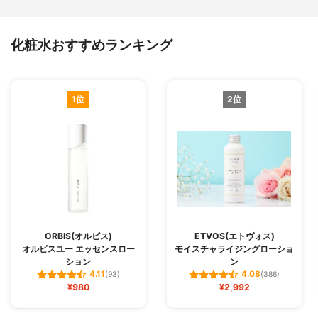
化粧水おすすめランキング
1位
2位
ORBIS(オルビス)
ETVOS(エトヴォス)
オルビスユー エッセンスロー
モイスチャライジングローショ
ション
ン
4.11
4.08
(93)
(386)
¥980
¥2,992