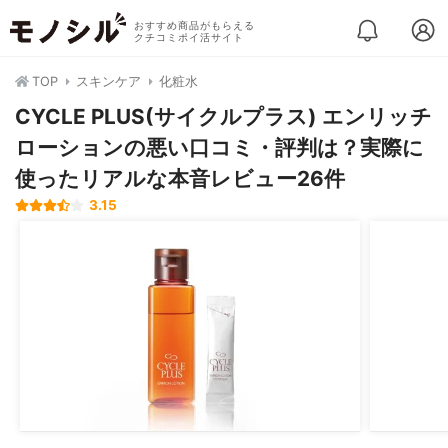
おすすめ商品がもらえる
クチコミポイ活サイト
TOP
スキンケア
化粧水
CYCLE PLUS(サイクルプラス) エンリッチ
ローションの悪い口コミ・評判は？実際に
使ったリアルな本音レビュー26件
3.15