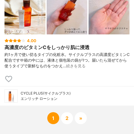
4.00
高濃度のビタミンCをしっかり肌に浸透
約1ヶ月で使い切るタイプの化粧水。サイクルプラスの高濃度ビタミンC
配合です🫶箱の中には、液体と個包装の袋が1つ。届いたら混ぜてから
使うタイプで新鮮なものをつかえ…
続きを見る
CYCLE PLUS(サイクルプラス)
エンリッチ ローション
1
2
»