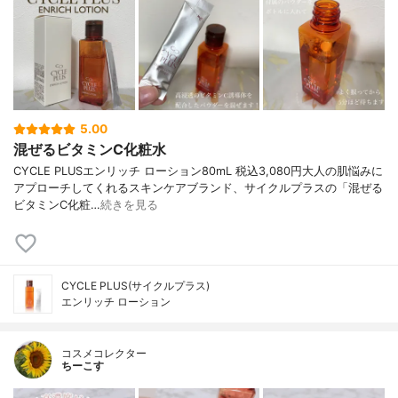
5.00
混ぜるビタミンC化粧水
CYCLE PLUSエンリッチ ローション80mL 税込3,080円大人の肌悩みに
アプローチしてくれるスキンケアブランド、サイクルプラスの「混ぜる
ビタミンC化粧…
続きを見る
CYCLE PLUS(サイクルプラス)
エンリッチ ローション
コスメコレクター
ちーこす