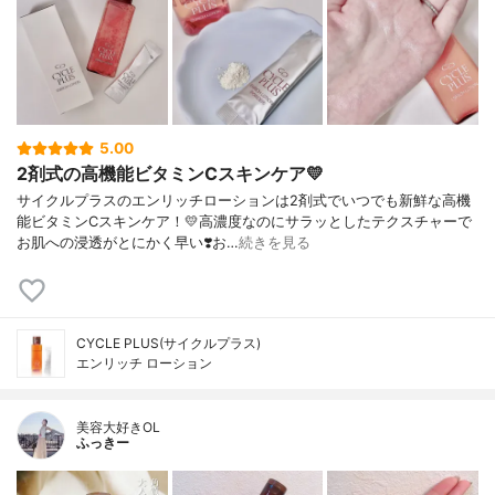
5.00
2剤式の高機能ビタミンCスキンケア💛
サイクルプラスのエンリッチローションは2剤式でいつでも新鮮な高機
能ビタミンCスキンケア！💛高濃度なのにサラッとしたテクスチャーで
お肌への浸透がとにかく早い❣️お…
続きを見る
CYCLE PLUS(サイクルプラス)
エンリッチ ローション
美容大好きOL
ふっきー