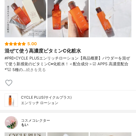
5.00
混ぜて使う高濃度ビタミンC化粧水
#PR▷CYCLE PLUSエンリッチローション【商品概要】パウダーを混ぜ
て使う新感覚のビタミンC※化粧水！＜配合成分＞☑ APPS 高濃度配合
*¹☑ 5種の…
続きを見る
CYCLE PLUS(サイクルプラス)
エンリッチ ローション
コスメコレクター
もい