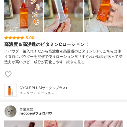
5.00
高濃度＆高浸透のビタミンCローション！
／パウダー後入れ！だから高濃度＆高浸透のビタミンC🍋＼こちらは使
う直前にパウダーを混ぜて使うローション🫧『すぐれた効果があって浸
透力が高いけど、成分が変化しやす…
続きを見る
CYCLE PLUS(サイクルプラス)
エンリッチ ローション
専業主婦
necopen/フォロバ♡