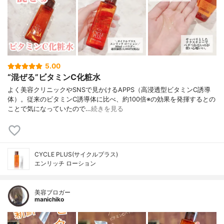
5.00
“混ぜる”ビタミンC化粧水
よく美容クリニックやSNSで見かけるAPPS（高浸透型ビタミンC誘導
体）。従来のビタミンC誘導体に比べ、約100倍※の効果を発揮するとの
ことで気になっていたので…
続きを見る
CYCLE PLUS(サイクルプラス)
エンリッチ ローション
美容ブロガー
manichiko