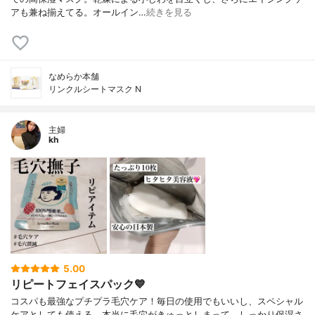
アも兼ね揃えてる。オールイン…
続きを見る
なめらか本舗
リンクルシートマスク N
主婦
kh
5.00
リピートフェイスパック💙
コスパも最強なプチプラ毛穴ケア！毎日の使用でもいいし、スペシャル
ケアとしても使える。本当に毛穴がきゅっとしまって、しっかり保湿さ