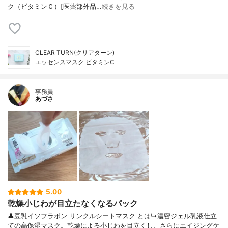
ク（ビタミンＣ）[医薬部外品…
続きを見る
CLEAR TURN(クリアターン)
エッセンスマスク ビタミンC
事務員
あづさ
5.00
乾燥小じわが目立たなくなるパック
👤豆乳イソフラボン リンクルシートマスク とは↳濃密ジェル乳液仕立
ての高保湿マスク。乾燥による小じわを目立くし、さらにエイジングケ