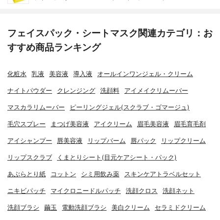
フェイスパック・シートマスク関連カテゴリ：お
すすめ商品ランキング
化粧水
乳液
美容液
導入液
オールインワンジェル・クリーム
ナイトパウダー
クレンジング
洗顔料
アイメイクリムーバー
マスカラリムーバー
ピーリングジェル(スクラブ・ゴマージュ)
毛穴スプレー
まつげ美容液
アイクリーム
眉毛美容液
眉毛育毛剤
アイシャンプー
唇美容液
リップバーム
唇パック
リップクリーム
リップスクラブ
くまとりシート(目元ケアシート・パック)
あぶらとり紙
コットン
シミ用飲み薬
スキンケアトラベルセット
ニキビパッチ
マイクロニードルパッチ
洗顔クロス
洗顔ネット
洗顔ブラシ
繭玉
電動洗顔ブラシ
美白クリーム
セラミドクリーム