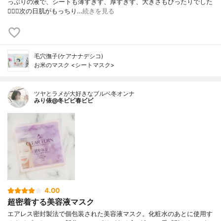
っぷりの液で、シートも薄すぎず、厚すぎず、大きさもぴったりでした
🙆🏻‍♀️次の日肌がもっちり…
続きを見る
毛穴撫子(ケアナナデシコ)
お米のマスク <シートマスク>
ツヤとラメが大好きなブルベ冬オンナ
みり俵@冬ビビ春ビビ
4.00
超密着する美容液マスク
エアレス密封製法で個包装された美容液マスク。化粧水のあとに使用す