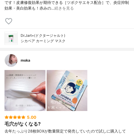
です！皮膚修復効果が期待できる［ツボクサエキス配合］で、炎症抑制
効果・美白効果も！赤みの…
続きを見る
Dr.Jart+(ドクタージャルト)
シカペア カーミング マスク
moka
5.00
毛穴がなくなる?
去年たっぷり28枚BOXが数量限定で発売していたので試しに購入して