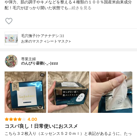
や弾力、肌の調子やキメなどを整える４種類の１００％国産米由来成分
配！毛穴がぽっかり開いた状態でも…
続きを見る
毛穴撫子(ケアナナデシコ)
お米のマスク <シートマスク>
専業主婦
のんびり昼寝(-_-)zzz
4.00
コスパ良し！日常使いにおススメ
こちら３２枚入り（エッセンス５２０ｍｌ）と表記があるように、たっ