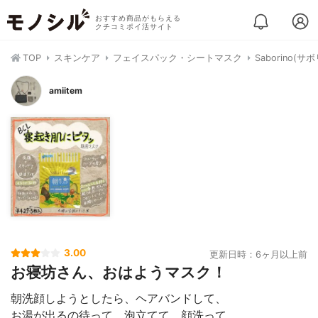
おすすめ商品がもらえる
クチコミポイ活サイト
TOP
スキンケア
フェイスパック・シートマスク
Saborino(
amiitem
3.00
更新日時：6ヶ月以上前
お寝坊さん、おはようマスク！
朝洗顔しようとしたら、ヘアバンドして、
お湯が出るの待って、泡立てて、顔洗って、