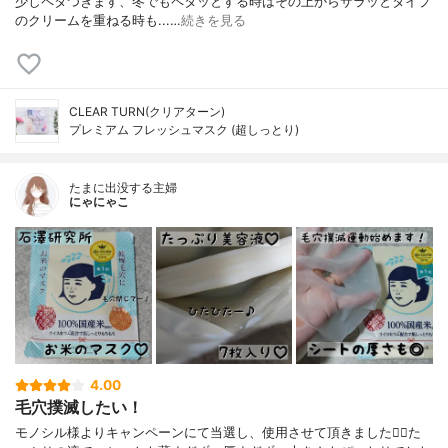
少しペタつきます、冬でもペタッとする時はその上からサラッとタイプ
のクリームを重ねる時も...…
続きを見る
CLEAR TURN(クリアターン)
プレミアム フレッシュマスク (超しっとり)
たまに出没する主婦
にゃにゃこ
4.00
毛穴撲滅したい！
モノシル様よりキャンペーンにて当選し、使用させて頂きました🙇‍♀️た