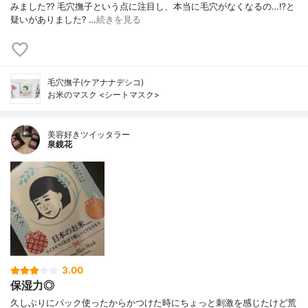
みました?? 毛穴撫子という点に注目し、本当に毛穴がなくなるの…⁉︎と
疑いがありました? …
続きを見る
毛穴撫子(ケアナナデシコ)
お米のマスク <シートマスク>
美容好きツイッタラー
泉鏡花
3.00
保湿力◎
久しぶりにパック使ったからかつけた時にちょっと刺激を感じたけど荒