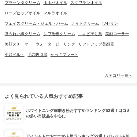
プラセンタクリーム
ホホバオイル
スクワランオイル
ローズヒップオイル
マルラオイル
フェイスクリーム・ジェル・バーム
ナイトクリーム
ワセリン
ほうれい線クリーム
シワ改善クリーム
ニキビ塗り薬
美顔ローラー
美顔スチーマー
ウォーターピーリング
リフトアップ美顔器
小顔ベルト
毛穴吸引器
かっさプレート
カテゴリ一覧へ
よく見られている人気おすすめ記事
ホワイトニング歯磨き粉おすすめランキング52選！口コミ
の多い市販品を中心に
アイシャドウおすすめ人気ランキング52選！パレット&単