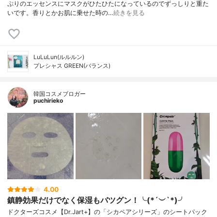
ぷりのエッセンスにマスクがひたひたになっているのでずっしりと重た
いです。香りとかお肌に乗せた時の…
続きを見る
LuLuLun(ルルルン)
プレシャス GREEN(バランス)
韓国コスメブロガー
puchirieko
4.00
鎮静効果だけでなく保湿もバツグン！╰(*´︶`*)╯
ドクターズコスメ【Dr.Jart+】の「シカペアシリーズ」のシートパック