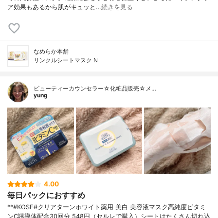
ア効果もあるから肌がキュッと…
続きを見る
なめらか本舗
リンクルシートマスク N
ビューティーカウンセラー☆化粧品販売☆メ…
yung
4.00
毎日パックにおすすめ
**#KOSE#クリアターンホワイト薬用 美白 美容液マスク高純度ビタミ
ンC誘導体配合⁡30回分 548円（セルレで購入）⁡シートはたくさん切れ込