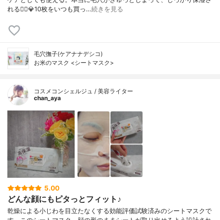
れる🙆‍♀️💎10枚をいつも買っ…
続きを見る
毛穴撫子(ケアナナデシコ)
お米のマスク <シートマスク>
コスメコンシェルジュ / 美容ライター
chan_aya
5.00
どんな顔にもピタっとフィット♪
乾燥による小じわを目立たなくする効能評価試験済みのシートマスクで