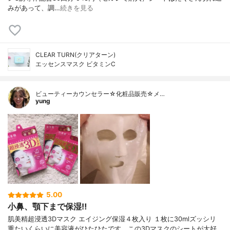
みがあって、調…
続きを見る
CLEAR TURN(クリアターン)
エッセンスマスク ビタミンC
ビューティーカウンセラー☆化粧品販売☆メ…
yung
5.00
小鼻、顎下まで保湿‼︎
肌美精超浸透3Dマスク エイジング保湿４枚入り １枚に30mlズッシリ
重たいくらいに美容液がひたひたです。この3Dマスクのシートが大好