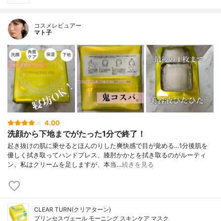
コスメレビュアー
マト子
4.00
洗顔から下地までがたった1分で終了！
起き抜けの肌に乗せるとほんのりした爽快感で目が覚める…1分後肌を
優しく拭き取ってハンドプレス、膝肘かかとを拭き取るのがルーティ
ン。私はクリームを足しますが、本当…
続きを見る
CLEAR TURN(クリアターン)
プリンセスヴェール モーニング スキンケア マスク