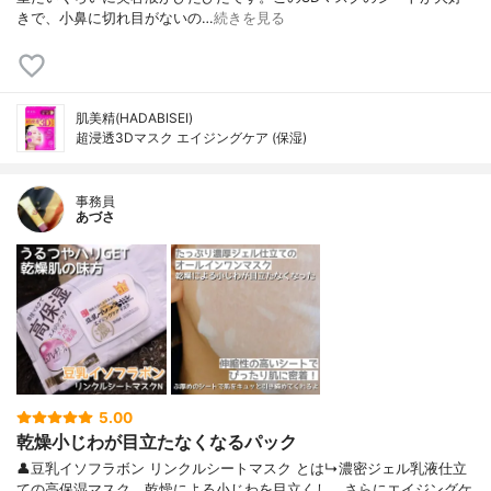
きで、小鼻に切れ目がないの…
続きを見る
肌美精(HADABISEI)
超浸透3Dマスク エイジングケア (保湿)
事務員
あづさ
5.00
乾燥小じわが目立たなくなるパック
👤豆乳イソフラボン リンクルシートマスク とは↳濃密ジェル乳液仕立
ての高保湿マスク。乾燥による小じわを目立くし、さらにエイジングケ