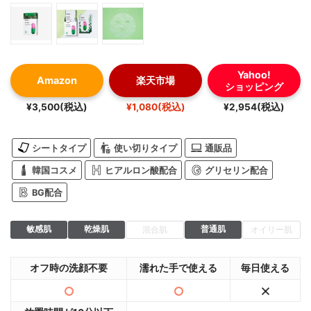
Yahoo!
Amazon
楽天市場
ショッピング
¥3,500(税込)
¥1,080(税込)
¥2,954(税込)
シートタイプ
使い切りタイプ
通販品
韓国コスメ
ヒアルロン酸配合
グリセリン配合
BG配合
敏感肌
乾燥肌
普通肌
混合肌
オイリー肌
オフ時の洗顔不要
濡れた手で使える
毎日使える