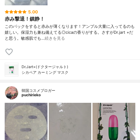
5.00
赤み撃退！鎮静！
このパックをすると赤みが薄くなります！アンプル大量に入ってるのも
嬉しい。保湿力も兼ね備えてる◎cicaの香りがする。さすがDr.jart +だ
と思う。敏感肌でも…
続きを見る
Dr.Jart+(ドクタージャルト)
シカペア カーミング マスク
韓国コスメブロガー
puchirieko