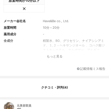
放置時間が10分以下
メーカー会社名
Have&Be co., Ltd.
放置時間
10分～20分
薬用成分
-
全成分
精製水、BG、グリセリン、ナイアシンアミ
ド、１,２－ヘキサンジオール 、コハク酸ジ
エトキシエチル、カルボマー、アルギニ
ン、ヒドロキシエチルセルロース、ラウリ
もっと見る
ン酸ポリグリセリルー１０、エチルヘキシ
ルグリセリン、グリチルリチン酸２K、メリ
アアザジラクタ葉エキス、ミリスチン酸ポ
記載情報ミス報告
リグリセリルー１０、アデノシン、アラン
トイン、EDTA－２Na、メリアアザジラク
タ花エキス、(アクリル酸グリセリル/アクリ
ル酸)コポリマー、(メチルビニルエーテル/
クチコミ・評判(4)
マレイン酸)コポリマー、ローマカミツレ
油、ベルガモット果実油、ローズマリー花/
葉/茎エキス、ラベンダーオイル、デキスト
元美容部員
リン、ヒアルロン酸Na、カラメル、トリ(カ
aki