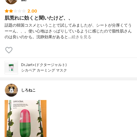
プリル/カプリン酸)グリセリル、水添レシチ
ン、オレイン酸ポリグリセリルー１０、乳
2.00
酸メンチル、エチルメンタンカルボキシア
肌荒れに効くと聞いたけど、、
ミド、アシアチン酸、アシアチコシド、マ
デカシン酸、メチルジイソピルプロピオン
話題の韓国コスメということで試してみましたが、シートが分厚くてう
酸アミド、ツボクサエキス、マデカッソシ
ーーん、、。使い心地はさっぱりしているように感じたので脂性肌さん
ド
のは良いのかも。沈静効果があると…
続きを見る
内容量
25g×5枚
香り
-
製造国
韓国
Dr.Jart+(ドクタージャルト)
内容量のバリエーション
-
シカペア カーミング マスク
しろねこ