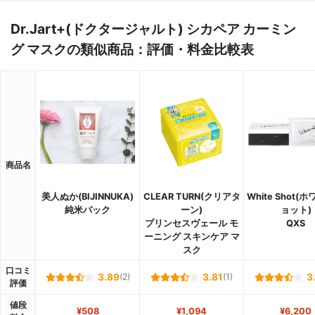
Dr.Jart+(ドクタージャルト) シカペア カーミン
グ マスクの類似商品：評価・料金比較表
商品名
美人ぬか(BIJINNUKA)
CLEAR TURN(クリアタ
White Shot(
純米パック
ーン)
ョット)
プリンセスヴェール モ
QXS
ーニング スキンケア マ
スク
口コミ
3.89
(2)
3.81
(1)
3
評価
値段
¥508
¥1,094
¥6,200