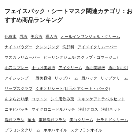
フェイスパック・シートマスク関連カテゴリ：お
すすめ商品ランキング
化粧水
乳液
美容液
導入液
オールインワンジェル・クリーム
ナイトパウダー
クレンジング
洗顔料
アイメイクリムーバー
マスカラリムーバー
ピーリングジェル(スクラブ・ゴマージュ)
毛穴スプレー
まつげ美容液
アイクリーム
眉毛美容液
眉毛育毛剤
アイシャンプー
唇美容液
リップバーム
唇パック
リップクリーム
リップスクラブ
くまとりシート(目元ケアシート・パック)
あぶらとり紙
コットン
シミ用飲み薬
スキンケアトラベルセット
ニキビパッチ
マイクロニードルパッチ
洗顔クロス
洗顔ネット
洗顔ブラシ
繭玉
電動洗顔ブラシ
美白クリーム
セラミドクリーム
プラセンタクリーム
ホホバオイル
スクワランオイル