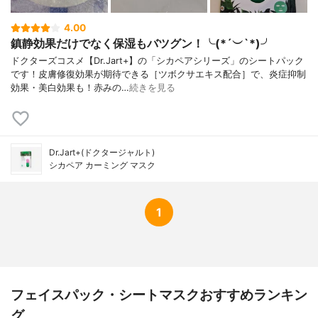
4.00
鎮静効果だけでなく保湿もバツグン！╰(*´︶`*)╯
ドクターズコスメ【Dr.Jart+】の「シカペアシリーズ」のシートパック
です！皮膚修復効果が期待できる［ツボクサエキス配合］で、炎症抑制
効果・美白効果も！赤みの…
続きを見る
Dr.Jart+(ドクタージャルト)
シカペア カーミング マスク
1
フェイスパック・シートマスクおすすめランキン
グ