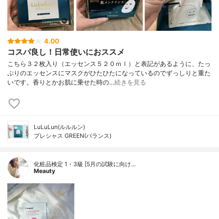
4.00
コスパ良し！日常使いにおススメ
こちら３２枚入り（エッセンス５２０ｍｌ）と表記があるように、たっ
ぷりのエッセンスにマスクがひたひたになっているのでずっしりと重た
いです。香りとかお肌に乗せた時の…
続きを見る
LuLuLun(ルルルン)
プレシャス GREEN(バランス)
化粧品検定 1・3級 [5月の試験に向け…
Meauty