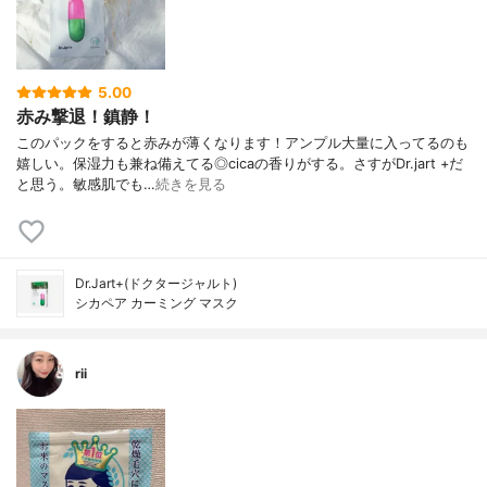
5.00
赤み撃退！鎮静！
このパックをすると赤みが薄くなります！アンプル大量に入ってるのも
嬉しい。保湿力も兼ね備えてる◎cicaの香りがする。さすがDr.jart +だ
と思う。敏感肌でも…
続きを見る
Dr.Jart+(ドクタージャルト)
シカペア カーミング マスク
rii