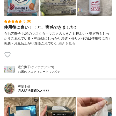
5.00
使用後に良い！！と、実感できました❗
☆毛穴撫子 お米のマスク☆・マスクの大きさも程よい・美容液もしっ
かり含まれている・乾燥肌にしっかり浸透・張りと弾力は使用後に直ぐ
実感・お風呂上がり直後これでOK…
続きを見る
毛穴撫子(ケアナナデシコ)
お米のマスク <シートマスク>
専業主婦
のんびり昼寝(-_-)zzz