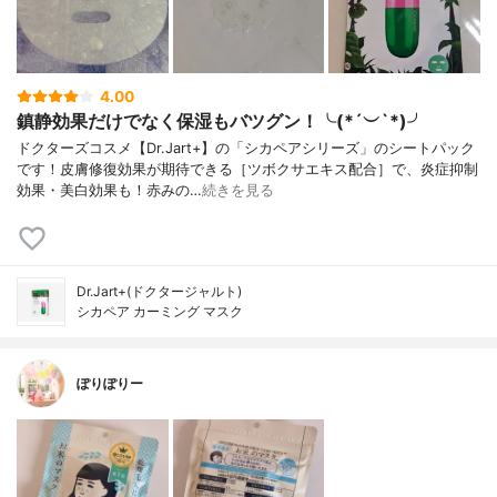
4.00
鎮静効果だけでなく保湿もバツグン！╰(*´︶`*)╯
ドクターズコスメ【Dr.Jart+】の「シカペアシリーズ」のシートパック
です！皮膚修復効果が期待できる［ツボクサエキス配合］で、炎症抑制
効果・美白効果も！赤みの…
続きを見る
Dr.Jart+(ドクタージャルト)
シカペア カーミング マスク
ぽりぽりー