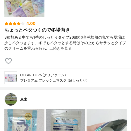
4.00
ちょっとペタつくので冬場向き
3種類ある中でも1番のしっとりタイプ26歳/混合乾燥肌の私でも夏場は
少しペタつきます、冬でもペタッとする時はその上からサラッとタイプ
のクリームを重ねる時も...…
続きを見る
CLEAR TURN(クリアターン)
プレミアム フレッシュマスク (超しっとり)
恵未