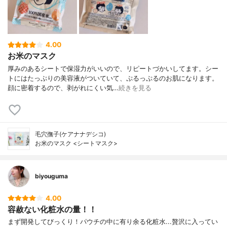
4.00
お米のマスク
厚みのあるシートで保湿力がいいので、リピートづかいしてます。シー
トにはたっぷりの美容液がついていて、ぷるっぷるのお肌になります。
顔に密着するので、剥がれにくい気…
続きを見る
毛穴撫子(ケアナナデシコ)
お米のマスク <シートマスク>
biyouguma
4.00
容赦ない化粧水の量！！
まず開発してびっくり！パウチの中に有り余る化粧水...贅沢に入ってい