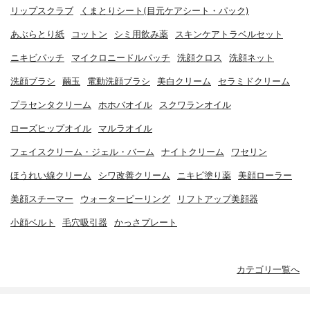
リップスクラブ
くまとりシート(目元ケアシート・パック)
あぶらとり紙
コットン
シミ用飲み薬
スキンケアトラベルセット
ニキビパッチ
マイクロニードルパッチ
洗顔クロス
洗顔ネット
洗顔ブラシ
繭玉
電動洗顔ブラシ
美白クリーム
セラミドクリーム
プラセンタクリーム
ホホバオイル
スクワランオイル
ローズヒップオイル
マルラオイル
フェイスクリーム・ジェル・バーム
ナイトクリーム
ワセリン
ほうれい線クリーム
シワ改善クリーム
ニキビ塗り薬
美顔ローラー
美顔スチーマー
ウォーターピーリング
リフトアップ美顔器
小顔ベルト
毛穴吸引器
かっさプレート
カテゴリ一覧へ