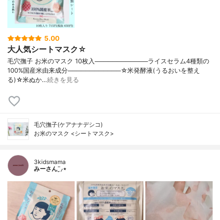
5.00
大人気シートマスク☆
毛穴撫子 お米のマスク 10枚入────────────ライスセラム4種類の
100%国産米由来成分────────────☆米発酵液(うるおいを整え
る)☆米ぬか…
続きを見る
毛穴撫子(ケアナナデシコ)
お米のマスク <シートマスク>
3kidsmama
みーさん¨̮⸝⋆