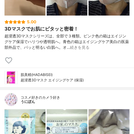
5.00
3Dマスクでお肌にピタッと密着！
超浸透3Dマスクシリーズは、全部で３種類。ピンク色の箱はエイジン
グケア保湿でハリつや透明肌へ。青色の箱はエイジングケア美白の医薬
部外品で、パッと明るい白肌へ。オ…
続きを見る
肌美精(HADABISEI)
超浸透3Dマスク エイジングケア (保湿)
コスメ好きのカメラ好き
うにぽん