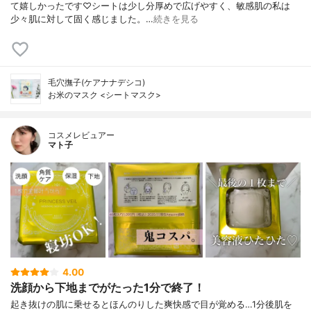
て嬉しかったです♡シートは少し分厚めで広げやすく、敏感肌の私は
少々肌に対して固く感じました。…
続きを見る
毛穴撫子(ケアナナデシコ)
お米のマスク <シートマスク>
コスメレビュアー
マト子
4.00
洗顔から下地までがたった1分で終了！
起き抜けの肌に乗せるとほんのりした爽快感で目が覚める…1分後肌を