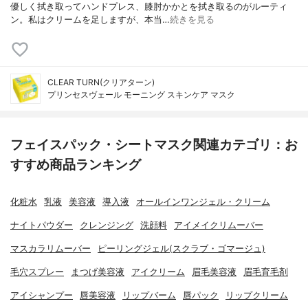
優しく拭き取ってハンドプレス、膝肘かかとを拭き取るのがルーティ
ン。私はクリームを足しますが、本当…
続きを見る
CLEAR TURN(クリアターン)
プリンセスヴェール モーニング スキンケア マスク
フェイスパック・シートマスク関連カテゴリ：お
すすめ商品ランキング
化粧水
乳液
美容液
導入液
オールインワンジェル・クリーム
ナイトパウダー
クレンジング
洗顔料
アイメイクリムーバー
マスカラリムーバー
ピーリングジェル(スクラブ・ゴマージュ)
毛穴スプレー
まつげ美容液
アイクリーム
眉毛美容液
眉毛育毛剤
アイシャンプー
唇美容液
リップバーム
唇パック
リップクリーム