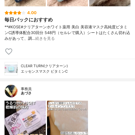
4.00
毎日パックにおすすめ
**#KOSE#クリアターンホワイト薬用 美白 美容液マスク高純度ビタミ
ンC誘導体配合⁡30回分 548円（セルレで購入）⁡シートはたくさん切れ込
みがあって、調…
続きを見る
CLEAR TURN(クリアターン)
エッセンスマスク ビタミンC
事務員
あづさ