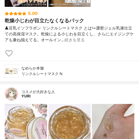
5.00
乾燥小じわが目立たなくなるパック
👤豆乳イソフラボン リンクルシートマスク とは↳濃密ジェル乳液仕立
ての高保湿マスク。乾燥による小じわを目立くし、さらにエイジングケ
アも兼ね揃えてる。オールイン…
続きを見る
なめらか本舗
リンクルシートマスク N
コスメが大好きな人
YURI