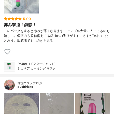
5.00
赤み撃退！鎮静！
このパックをすると赤みが薄くなります！アンプル大量に入ってるのも
嬉しい。保湿力も兼ね備えてる◎cicaの香りがする。さすがDr.jart +だ
と思う。敏感肌でも…
続きを見る
Dr.Jart+(ドクタージャルト)
シカペア カーミング マスク
韓国コスメブロガー
puchirieko