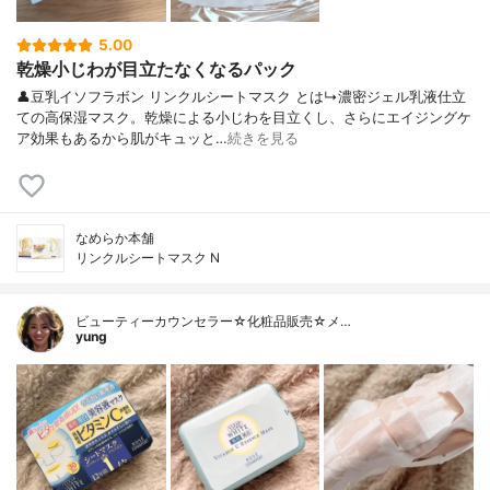
5.00
乾燥小じわが目立たなくなるパック
👤豆乳イソフラボン リンクルシートマスク とは↳濃密ジェル乳液仕立
ての高保湿マスク。乾燥による小じわを目立くし、さらにエイジングケ
ア効果もあるから肌がキュッと…
続きを見る
なめらか本舗
リンクルシートマスク N
ビューティーカウンセラー☆化粧品販売☆メ…
yung