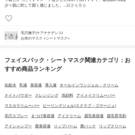
少々肌に対して固く感じました。…
続きを見る
毛穴撫子(ケアナナデシコ)
お米のマスク <シートマスク>
フェイスパック・シートマスク関連カテゴリ：お
すすめ商品ランキング
化粧水
乳液
美容液
導入液
オールインワンジェル・クリーム
ナイトパウダー
クレンジング
洗顔料
アイメイクリムーバー
マスカラリムーバー
ピーリングジェル(スクラブ・ゴマージュ)
毛穴スプレー
まつげ美容液
アイクリーム
眉毛美容液
眉毛育毛剤
アイシャンプー
唇美容液
リップバーム
唇パック
リップクリーム