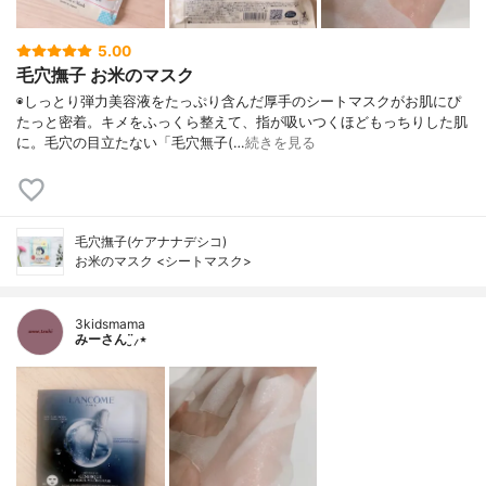
5.00
毛穴撫子 お米のマスク
◉しっとり弾力美容液をたっぷり含んだ厚手のシートマスクがお肌にぴ
たっと密着。キメをふっくら整えて、指が吸いつくほどもっちりした肌
に。毛穴の目立たない「毛穴無子(…
続きを見る
毛穴撫子(ケアナナデシコ)
お米のマスク <シートマスク>
3kidsmama
みーさん¨̮⸝⋆