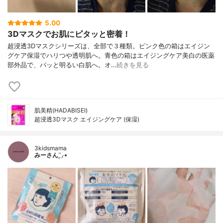
5.00
3Dマスクでお肌にピタッと密着！
超浸透3Dマスクシリーズは、全部で３種類。ピンク色の箱はエイジン
グケア保湿でハリつや透明肌へ。青色の箱はエイジングケア美白の医薬
部外品で、パッと明るい白肌へ。オ…
続きを見る
肌美精(HADABISEI)
超浸透3Dマスク エイジングケア (保湿)
3kidsmama
みーさん¨̮⸝⋆