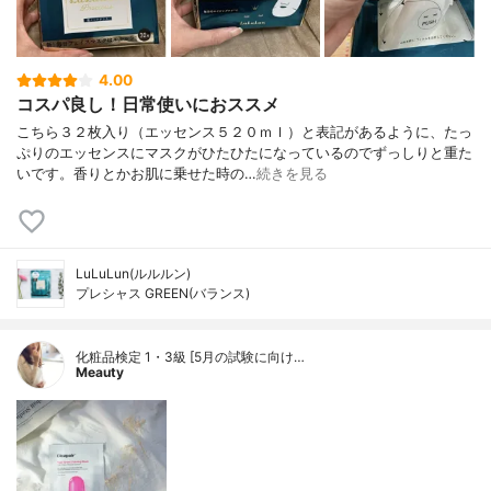
4.00
コスパ良し！日常使いにおススメ
こちら３２枚入り（エッセンス５２０ｍｌ）と表記があるように、たっ
ぷりのエッセンスにマスクがひたひたになっているのでずっしりと重た
いです。香りとかお肌に乗せた時の…
続きを見る
LuLuLun(ルルルン)
プレシャス GREEN(バランス)
化粧品検定 1・3級 [5月の試験に向け…
Meauty