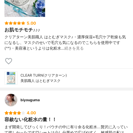
5.00
お肌モチモチ♪♪♪
クリアターン美肌職人 はとむぎマスク♪・濃厚保湿×毛穴ケア乾燥も気
になるし、マスクのせいで毛穴も気になるのでこちらを使用中です
(^^)・美容液というよりは化粧水…
続きを見る
CLEAR TURN(クリアターン)
美肌職人 はとむぎマスク
biyouguma
4.00
容赦ない化粧水の量！！
まず開発してびっくり！パウチの中に有り余る化粧水...贅沢に入ってい
て嬉しかったです♡シートは少し分厚めで広げやすく、敏感肌の私は