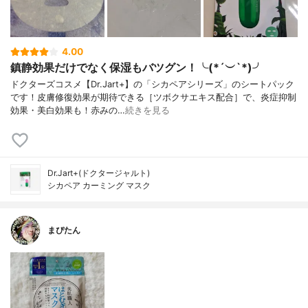
4.00
鎮静効果だけでなく保湿もバツグン！╰(*´︶`*)╯
ドクターズコスメ【Dr.Jart+】の「シカペアシリーズ」のシートパック
です！皮膚修復効果が期待できる［ツボクサエキス配合］で、炎症抑制
効果・美白効果も！赤みの…
続きを見る
Dr.Jart+(ドクタージャルト)
シカペア カーミング マスク
まぴたん