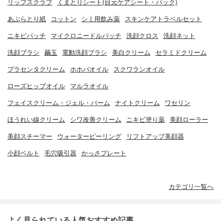
リップスクラブ
くまとりシート(目元ケアシート・パック)
あぶらとり紙
コットン
シミ用飲み薬
スキンケアトラベルセット
ニキビパッチ
マイクロニードルパッチ
洗顔クロス
洗顔ネット
洗顔ブラシ
繭玉
電動洗顔ブラシ
美白クリーム
セラミドクリーム
プラセンタクリーム
ホホバオイル
スクワランオイル
ローズヒップオイル
マルラオイル
フェイスクリーム・ジェル・バーム
ナイトクリーム
ワセリン
ほうれい線クリーム
シワ改善クリーム
ニキビ塗り薬
美顔ローラー
美顔スチーマー
ウォーターピーリング
リフトアップ美顔器
小顔ベルト
毛穴吸引器
かっさプレート
カテゴリ一覧へ
よく見られている人気おすすめ記事