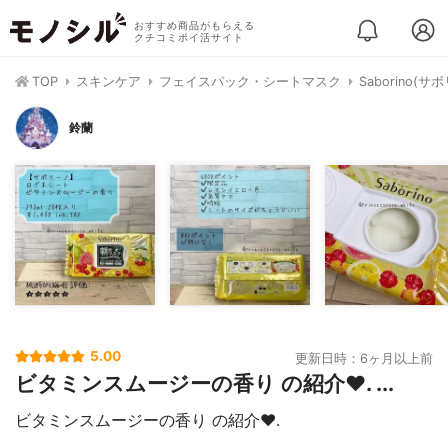
おすすめ商品がもらえる
クチコミポイ活サイト
TOP
スキンケア
フェイスパック・シートマスク
Saborino(
鈴蘭
5.00
更新日時：6ヶ月以上前
ビタミンスムージーの香り の紹介❤️. ...
ビタミンスムージーの香り の紹介❤️.