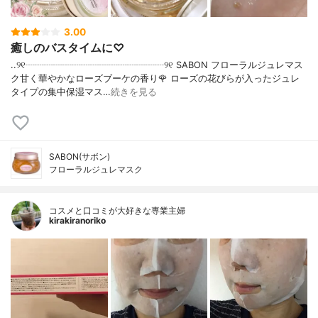
3.00
癒しのバスタイムに♡
..୨୧┈┈┈┈┈┈┈┈┈┈┈┈┈┈┈୨୧ SABON フローラルジュレマス
ク甘く華やかなローズブーケの香り🌹 ローズの花びらが入ったジュレ
タイプの集中保湿マス…
続きを見る
SABON(サボン)
フローラルジュレマスク
コスメと口コミが大好きな専業主婦
kirakiranoriko