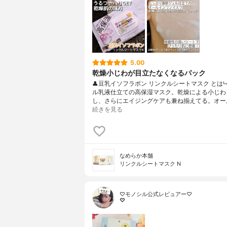
5.00
乾燥小じわが目立たなくなるパック
👤豆乳イソフラボン リンクルシートマスク とは
ル乳液仕立ての高保湿マスク。乾燥による小じわ
し、さらにエイジングケアも兼ね揃えてる。オー
続きを見る
なめらか本舗
リンクルシートマスク N
♡モノシル公式レビュアー♡
♡