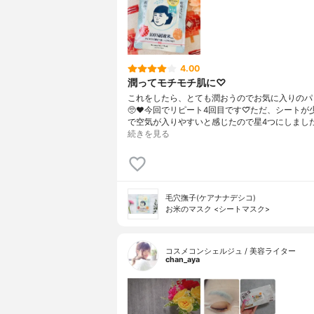
4.00
潤ってモチモチ肌に♡
これをしたら、とても潤おうのでお気に入りのパ
🥺❤今回でリピート4回目です♡⃛ただ、シートが
で空気が入りやすいと感じたので星4つにしまし
続きを見る
毛穴撫子(ケアナナデシコ)
お米のマスク <シートマスク>
コスメコンシェルジュ / 美容ライター
chan_aya