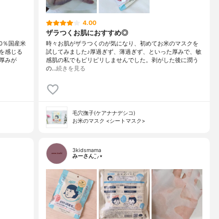
4.00
ザラつくお肌におすすめ◎
0％国産米
時々お肌がザラつくのが気になり、初めてお米のマスクを
を感じる
試してみました♪厚過ぎず、薄過ぎず、といった厚みで、敏
厚みが
感肌の私でもピリピリしませんでした。剥がした後に潤う
の…
続きを見る
毛穴撫子(ケアナナデシコ)
お米のマスク <シートマスク>
3kidsmama
みーさん¨̮⸝⋆