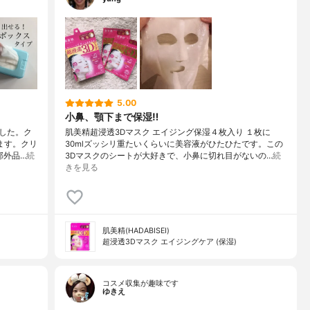
5.00
小鼻、顎下まで保湿‼︎
した。ク
肌美精超浸透3Dマスク エイジング保湿４枚入り １枚に
ます。クリ
30mlズッシリ重たいくらいに美容液がひたひたです。この
部外品…
続
3Dマスクのシートが大好きで、小鼻に切れ目がないの…
続
きを見る
肌美精(HADABISEI)
超浸透3Dマスク エイジングケア (保湿)
コスメ収集が趣味です
ゆきえ