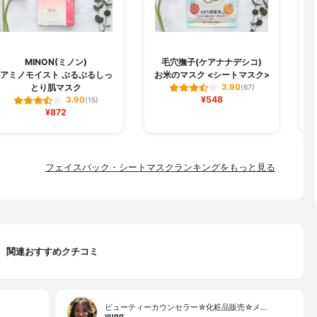
MINON(ミノン)
毛穴撫子(ケアナナデシコ)
B
アミノモイスト ぷるぷるしっ
お米のマスク <シートマスク>
とり肌マスク
3.90
(67)
¥548
3.90
(15)
¥872
フェイスパック・シートマスクランキングをもっと見る
関連おすすめクチコミ
ビューティーカウンセラー☆化粧品販売☆メ…
yung