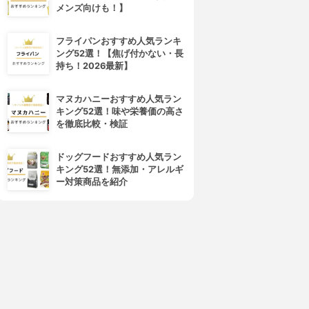
メンズ向けも！】
フライパンおすすめ人気ランキ
ング52選！【焦げ付かない・長
arrier Repair(バリアリペア)
美人ぬか(BIJINNUKA)
持ち！2026最新】
シートマスク しっとり
純米パック
3.90
3.89
(1)
(2)
¥426
¥508
マヌカハニーおすすめ人気ラン
キング52選！味や栄養価の高さ
を徹底比較・検証
ドッグフードおすすめ人気ラン
キング52選！無添加・アレルギ
ー対策商品を紹介