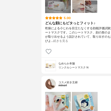
5.00
どんな顔にもピタっとフィット♪
乾燥による小じわを目立たなくする効能評価試験
ートマスクです。このシートマスク、顔の形のま
が取り出せるよう設計されていて、取り出すのも
びよ…
続きを見る
なめらか本舗
リンクルシートマスク N
コスメ好き主婦
minori