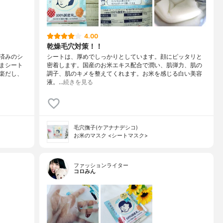
4.00
乾燥毛穴対策！！
済みのシ
シートは、厚めでしっかりとしています。顔にピッタリと
まシート
密着します。国産のお米エキス配合で潤い、肌弾力、肌の
楽だし、
調子、肌のキメを整えてくれます。お米を感じる白い美容
液。…
続きを見る
毛穴撫子(ケアナナデシコ)
お米のマスク <シートマスク>
ファッションライター
コロみん