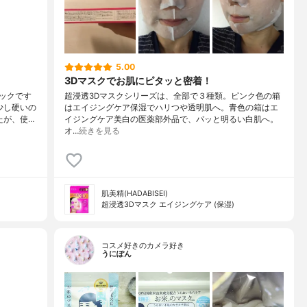
5.00
3Dマスクでお肌にピタッと密着！
ックです
超浸透3Dマスクシリーズは、全部で３種類。ピンク色の箱
少し硬いの
はエイジングケア保湿でハリつや透明肌へ。青色の箱はエ
たが、使…
イジングケア美白の医薬部外品で、パッと明るい白肌へ。
オ…
続きを見る
肌美精(HADABISEI)
超浸透3Dマスク エイジングケア (保湿)
コスメ好きのカメラ好き
うにぽん