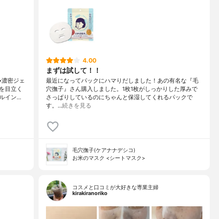
4.00
まずは試して！！
↳濃密ジェ
最近になってパックにハマりだしました！あの有名な『毛
を目立く
穴撫子』さん購入しました。1枚1枚がしっかりした厚みで
ルイン…
さっぱりしているのにちゃんと保湿してくれるパックで
す。…
続きを見る
毛穴撫子(ケアナナデシコ)
お米のマスク <シートマスク>
コスメと口コミが大好きな専業主婦
kirakiranoriko