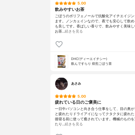
5.00
飲みやすいお茶
ごぼうのポリフェノールで抗酸化アイチエイジン
ます。ノンカェインなので、夜でも安心して飲め
も良しです。香ばしい香りで、飲みやすく美味し
お茶…
続きを見る
DHC(ディーエイチシー)
飲んですらり 焙煎ごぼう茶
あさみ
5.00
疲れている日のご褒美に
一日中パソコンと向き合う仕事をして、目の奥が
と疲れたりドライアイになってクタクタに疲れた
後寝る前に使って癒されています。機械のものを
たり…
続きを見る