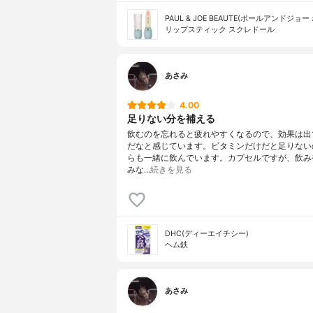
PAUL & JOE BEAUTE(ポールアンドジョー
リップスティック スクレドール​
あさみ
4.00
足りない分を補える
飲むのを忘れると疲れやすくなるので、効果は出
だなと感じています。ビタミンだけだと足りない
らも一緒に飲んでいます。カプセルですが、飲み
みな…
続きを見る
DHC(ディーエイチシー)
ヘム鉄
あさみ