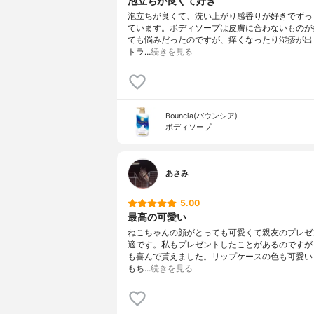
泡立ちが良くて好き
泡立ちが良くて、洗い上がり感香りが好きでずっ
ています。ボディソープは皮膚に合わないものが
ても悩みだったのですが、痒くなったり湿疹が出
トラ…
続きを見る
Bouncia(バウンシア)
ボディソープ
あさみ
5.00
最高の可愛い
ねこちゃんの顔がとっても可愛くて親友のプレゼ
適です。私もプレゼントしたことがあるのですが
も喜んで貰えました。リップケースの色も可愛い
もち…
続きを見る