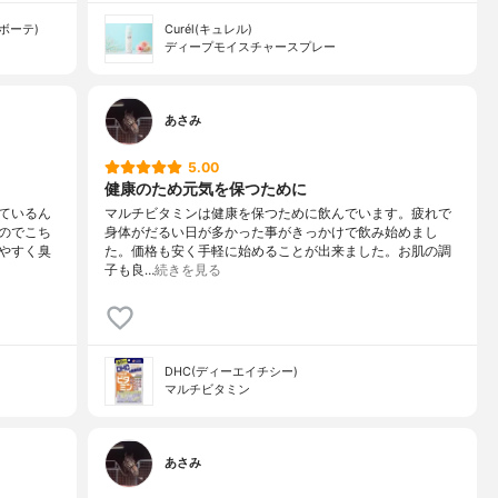
 ボーテ)
Curél(キュレル)
ディープモイスチャースプレー
あさみ
5.00
健康のため元気を保つために
ているん
マルチビタミンは健康を保つために飲んでいます。疲れで
のでこち
身体がだるい日が多かった事がきっかけで飲み始めまし
やすく臭
た。価格も安く手軽に始めることが出来ました。お肌の調
子も良…
続きを見る
DHC(ディーエイチシー)
マルチビタミン
あさみ