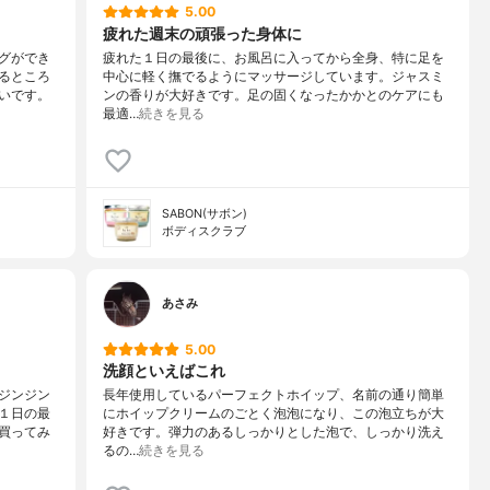
5.00
疲れた週末の頑張った身体に
グができ
疲れた１日の最後に、お風呂に入ってから全身、特に足を
るところ
中心に軽く撫でるようにマッサージしています。ジャスミ
いです。
ンの香りが大好きです。足の固くなったかかとのケアにも
最適…
続きを見る
SABON(サボン)
ボディスクラブ
あさみ
5.00
洗顔といえばこれ
ジンジン
長年使用しているパーフェクトホイップ、名前の通り簡単
１日の最
にホイップクリームのごとく泡泡になり、この泡立ちが大
買ってみ
好きです。弾力のあるしっかりとした泡で、しっかり洗え
るの…
続きを見る