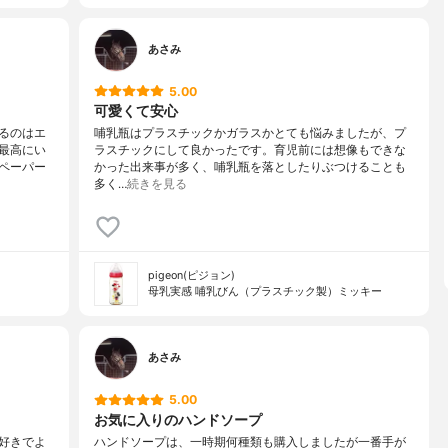
あさみ
5.00
可愛くて安心
るのはエ
哺乳瓶はプラスチックかガラスかとても悩みましたが、プ
最高にい
ラスチックにして良かったです。育児前には想像もできな
ペーパー
かった出来事が多く、哺乳瓶を落としたりぶつけることも
多く…
続きを見る
pigeon(ピジョン)
母乳実感 哺乳びん（プラスチック製）ミッキー
あさみ
5.00
お気に入りのハンドソープ
好きでよ
ハンドソープは、一時期何種類も購入しましたが一番手が