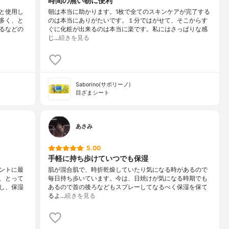
時間の無い朝に便利
と使用し
朝は本当に助かります。1枚で全てのスキンケアが完了する
多く、と
のは本当にありがたいです。１分ではがせて、そこからす
るなどの
ぐに化粧が出来るのは本当に楽です。私にはさっぱりな感
じ…
続きを見る
Saborino(サボリーノ)
目ざまシート
あさみ
5.00
手軽に持ち歩けていつでも保湿
ントに最
肌が混合肌で、時折乾燥していたり気になる時があるので
、とって
毎日持ち歩いています。今は、日焼けが気になる時期でも
し、保湿
あるので首の後ろなどもスプレーしてなるべく保湿を保て
るよ…
続きを見る