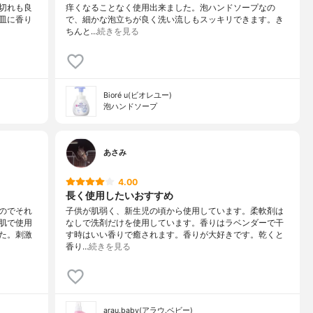
切れも良
痒くなることなく使用出来ました。泡ハンドソープなの
皿に香り
で、細かな泡立ちが良く洗い流しもスッキリできます。き
ちんと…
続きを見る
Bioré u(ビオレユー)
泡ハンドソープ
あさみ
4.00
長く使用したいおすすめ
のでそれ
子供が肌弱く、新生児の頃から使用しています。柔軟剤は
肌で使用
なしで洗剤だけを使用しています。香りはラベンダーで干
た。刺激
す時はいい香りで癒されます。香りが大好きです。乾くと
香り…
続きを見る
arau.baby(アラウ.ベビー)