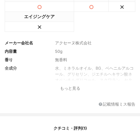
エイジングケア
メーカー会社名
アクセーヌ株式会社
内容量
50g
香り
無香料
全成分
水、ミネラルオイル、BG、ベヘニルアルコ
ール、グリセリン、ジエチルヘキサン酸ネ
オペンチルグリコール、スクワラン、セタ
ノール、ジメチコン、ポリソルベート60、
もっと見る
アラントイン、キトサンPCA、ヒドロキシ
プロピルキトサン、ラウロイルグルタミン
酸ジ(コレステリル/オクチルドデシル)、PC
記載情報ミス報告
A、水添レシチン、イソプロパノール、エタ
ノール、オレイン酸コレステリル、コレス
テロール、ステアリン酸グリセリル、ステ
アリン酸ソルビタン、ワセリン、メチルパ
クチコミ・評判(1)
ラベン