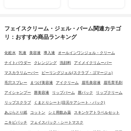
フェイスクリーム・ジェル・バーム関連カテゴ
リ：おすすめ商品ランキング
化粧水
乳液
美容液
導入液
オールインワンジェル・クリーム
ナイトパウダー
クレンジング
洗顔料
アイメイクリムーバー
マスカラリムーバー
ピーリングジェル(スクラブ・ゴマージュ)
毛穴スプレー
まつげ美容液
アイクリーム
眉毛美容液
眉毛育毛剤
アイシャンプー
唇美容液
リップバーム
唇パック
リップクリーム
リップスクラブ
くまとりシート(目元ケアシート・パック)
あぶらとり紙
コットン
シミ用飲み薬
スキンケアトラベルセット
ニキビパッチ
フェイスパック・シートマスク