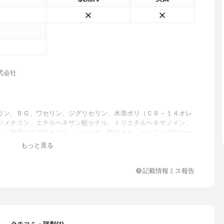
式会社
リン、ＢＧ、ワセリン、ジグリセリン、水添ポリ（Ｃ６－１４オレ
ジメチコン、エチルヘキサン酸セチル、トリエチルヘキサノイン、
ン、水添ココグリセリル、パルミチン酸セチル、ベヘニルアルコー
ド２、セラミド３、ダイズステロール、ローヤルゼリーエキス、加
もっと見る
ーゲン、加水分解エラスチン、アルテアエキス、ダイマージリノー
ソステアリル／フィトステリル）、ヒアルロン酸Ｎａ、ＰＥＧ－１
ゴ酸ジイソステアリル、シクロヘキサン－１，４－ジカルボン酸ビ
記載情報ミス報告
ジグリコール、キサンタンガム、（アクリル酸／アクリル酸アルキ
－３０））コポリマー、水酸化Ｋ、トコフェロール、フェノキシエ
メチルパラベン、プロピルパラベン