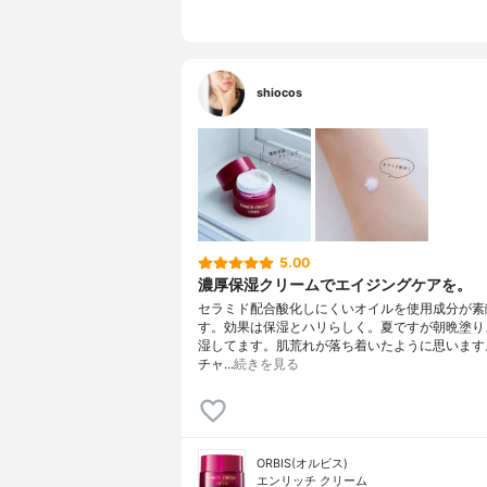
shiocos
5.00
濃厚保湿クリームでエイジングケアを。
セラミド配合酸化しにくいオイルを使用成分が素
す。効果は保湿とハリらしく。夏ですが朝晩塗り
湿してます。肌荒れが落ち着いたように思います
チャ…
続きを見る
ORBIS(オルビス)
エンリッチ クリーム