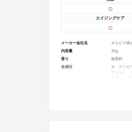
エイジングケア
メーカー会社名
オルビス株
内容量
30g
香り
無香料
全成分
水、グリセ
フィン）、
水添レシチ
ル、セラミ
水分解コラ
ル酸ジ（イ
５０、リン
スエトキシ
ル（Ｃ１０
タノール、