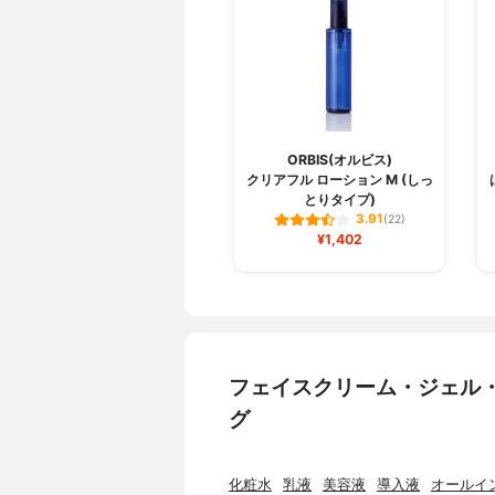
ORBIS(オルビス)
クリアフル ローション M (しっ
とりタイプ)
3.91
(22)
¥1,402
フェイスクリーム・ジェル
グ
化粧水
乳液
美容液
導入液
オールイ