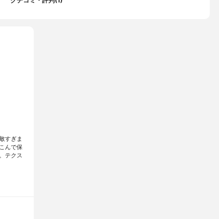
クチコミ・評判(1)
敵すぎま
こんで保
。テクス