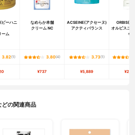
EY(ビーハニ
なめらか本舗
ACSEINE(アクセーヌ)
ORBIS(
)
クリーム NC
アクティバランス
オルビスユー
リーム
ャ
3.82
(1)
3.80
(4)
3.73
(1)
20
¥737
¥5,889
¥2,5
などの関連商品