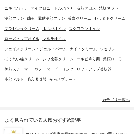
ニキビパッチ
マイクロニードルパッチ
洗顔クロス
洗顔ネット
洗顔ブラシ
繭玉
電動洗顔ブラシ
美白クリーム
セラミドクリーム
プラセンタクリーム
ホホバオイル
スクワランオイル
ローズヒップオイル
マルラオイル
フェイスクリーム・ジェル・バーム
ナイトクリーム
ワセリン
ほうれい線クリーム
シワ改善クリーム
ニキビ塗り薬
美顔ローラー
美顔スチーマー
ウォーターピーリング
リフトアップ美顔器
小顔ベルト
毛穴吸引器
かっさプレート
カテゴリ一覧へ
よく見られている人気おすすめ記事