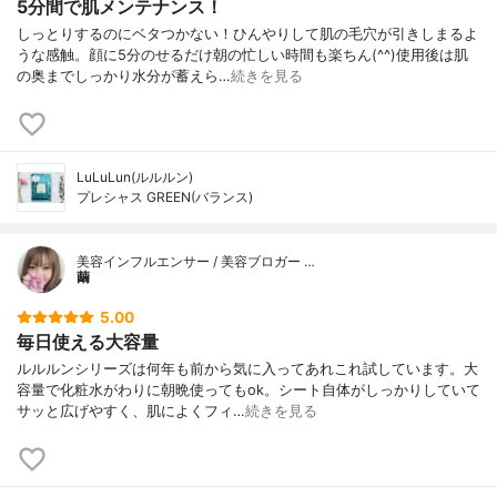
5分間で肌メンテナンス！
しっとりするのにベタつかない！ひんやりして肌の毛穴が引きしまるよ
うな感触。顔に5分のせるだけ朝の忙しい時間も楽ちん(^^)使用後は肌
の奥までしっかり水分が蓄えら…
続きを見る
LuLuLun(ルルルン)
プレシャス GREEN(バランス)
美容インフルエンサー / 美容ブロガー …
繭
5.00
毎日使える大容量
ルルルンシリーズは何年も前から気に入ってあれこれ試しています。大
容量で化粧水がわりに朝晩使ってもok。シート自体がしっかりしていて
サッと広げやすく、肌によくフィ…
続きを見る