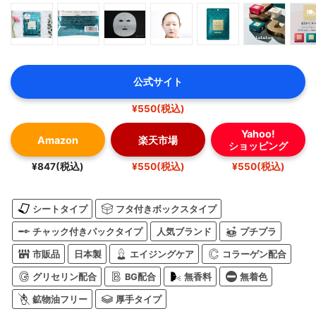
公式サイト
¥550(税込)
Yahoo!
Amazon
楽天市場
ショッピング
¥847(税込)
¥550(税込)
¥550(税込)
シートタイプ
フタ付きボックスタイプ
チャック付きパックタイプ
人気ブランド
プチプラ
市販品
日本製
エイジングケア
コラーゲン配合
グリセリン配合
BG配合
無香料
無着色
鉱物油フリー
厚手タイプ