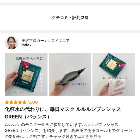
ルカンNa、アセチルヘキサペプチド-8、乳
酸桿菌発酵液、水添レシチン、マルトデキ
ストリン、カプリリルグリコール、イソス
クチコミ・評判(23)
テアリン酸ポリグリセリル-10、キサンタン
ガム、クエン酸、クエン酸Na、フェノキシ
エタノール、メチルパラベン
美容ブロガー / コスメマニア
内容量
7枚入り
index
香り
無香料
製造国
日本
内容量のバリエーション
32枚入り
5.00
化粧水の代わりに、毎日マスク ルルルンプレシャス
GREEN（バランス）
ルルルンのモニター企画に参加していますルルルンプレシャス
GREEN（バランス）を紹介します。高級感のあるゴールドでグリーン
の斜めチェック柄です。チャック付きで…
続きを見る