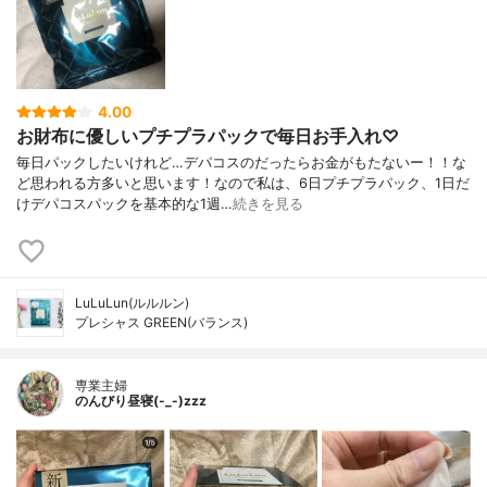
4.00
お財布に優しいプチプラパックで毎日お手入れ♡
毎日パックしたいけれど…デパコスのだったらお金がもたないー！！な
ど思われる方多いと思います！なので私は、6日プチプラパック、1日だ
けデパコスパックを基本的な1週…
続きを見る
LuLuLun(ルルルン)
プレシャス GREEN(バランス)
専業主婦
のんびり昼寝(-_-)zzz