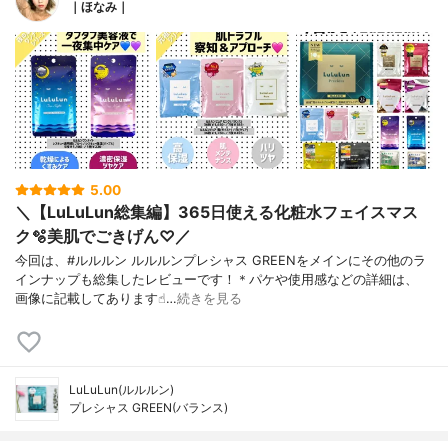
｜ほなみ｜
5.00
＼【LuLuLun総集編】365日使える化粧水フェイスマス
ク🫧美肌でごきげん♡／
今回は、#ルルルン ルルルンプレシャス GREENをメインにその他のラ
インナップも総集したレビューです！＊パケや使用感などの詳細は、
画像に記載してあります☝︎…
続きを見る
LuLuLun(ルルルン)
プレシャス GREEN(バランス)