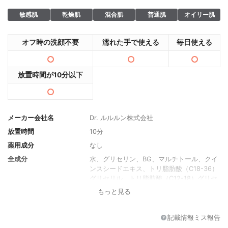
敏感肌
乾燥肌
混合肌
普通肌
オイリー肌
オフ時の洗顔不要
濡れた手で使える
毎日使える
放置時間が10分以下
メーカー会社名
Dr. ルルルン株式会社
放置時間
10分
薬用成分
なし
全成分
水、グリセリン、BG、マルチトール、クイ
ンスシードエキス、トリ脂肪酸（C18-36）
グリセリル、トリ脂肪酸（C12-18）グリセ
リル、ホホバエステル、スクワレン、マカ
もっと見る
デミアナッツ脂肪酸フィトステリル、フィ
トステロールズ、トコフェロール、フィト
ール、イソマルト、セラミドNP、セラミド
記載情報ミス報告
NG、セラミドAP、カルボキシメチル-β-グ