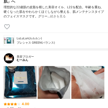
肌」へ
理想的な22歳肌の皮脂を模した美容オイル、L22を配合。年齢を重ね、
硬くなった肌をやわらかくほぐしながら整える、肌メンテナンスタイプ
のフェイスマスクです。グリー…
続きを見る
LuLuLun(ルルルン)
プレシャス GREEN(バランス)
美容ブロガー
むーみん
4.00