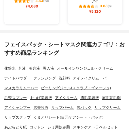
アイ
3.83
(23)
¥4,680
3.88
(6)
¥5,120
フェイスパック・シートマスク関連カテゴリ：お
すすめ商品ランキング
化粧水
乳液
美容液
導入液
オールインワンジェル・クリーム
ナイトパウダー
クレンジング
洗顔料
アイメイクリムーバー
マスカラリムーバー
ピーリングジェル(スクラブ・ゴマージュ)
毛穴スプレー
まつげ美容液
アイクリーム
眉毛美容液
眉毛育毛剤
アイシャンプー
唇美容液
リップバーム
唇パック
リップクリーム
リップスクラブ
くまとりシート(目元ケアシート・パック)
あぶらとり紙
コットン
シミ用飲み薬
スキンケアトラベルセット