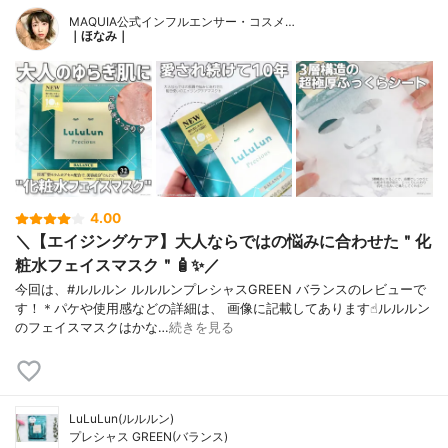
MAQUIA公式インフルエンサー・コスメ…
｜ほなみ｜
4.00
＼【エイジングケア】大人ならではの悩みに合わせた＂化
粧水フェイスマスク＂🧴✨／
今回は、#ルルルン ルルルンプレシャスGREEN バランスのレビューで
す！＊パケや使用感などの詳細は、 画像に記載してあります☝︎ルルルン
のフェイスマスクはかな…
続きを見る
LuLuLun(ルルルン)
プレシャス GREEN(バランス)