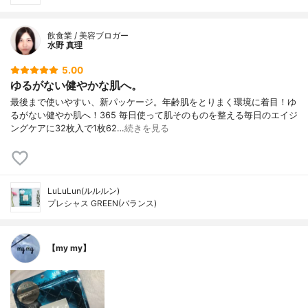
飲食業 / 美容ブロガー
水野 真理
5.00
ゆるがない健やかな肌へ。
最後まで使いやすい、新パッケージ。年齢肌をとりまく環境に着目！ゆ
るがない健やか肌へ！365 毎日使って肌そのものを整える毎日のエイジ
ングケアに32枚入で1枚62…
続きを見る
LuLuLun(ルルルン)
プレシャス GREEN(バランス)
【my my】