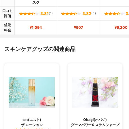
スク
口コミ
3.81
(1)
3.82
(4)
3
評価
値段
¥1,094
¥907
¥6,200
料金
スキンケアグッズの関連商品
est(エスト)
Obagi(オバジ)
ザ ローション
ダーマパワーX ステムシャープ