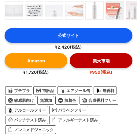
公式サイト
¥2,420(税込)
Amazon
楽天市場
¥1,720(税込)
¥950(税込)
プチプラ
市販品
エアゾール缶
無香料
敏感肌向け
無添加
無着色
合成香料フリー
アルコールフリー
パラベンフリー
パッチテスト済み
アレルギーテスト済み
ノンコメドジェニック