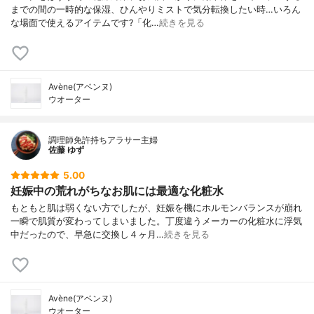
までの間の一時的な保湿、ひんやりミストで気分転換したい時…いろん
な場面で使えるアイテムです?「化…
続きを見る
Avène(アベンヌ)
ウオーター
調理師免許持ちアラサー主婦
佐藤 ゆず
5.00
妊娠中の荒れがちなお肌には最適な化粧水
もともと肌は弱くない方でしたが、妊娠を機にホルモンバランスが崩れ
一瞬で肌質が変わってしまいました。丁度違うメーカーの化粧水に浮気
中だったので、早急に交換し４ヶ月…
続きを見る
Avène(アベンヌ)
ウオーター