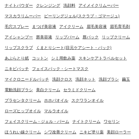
ナイトパウダー
クレンジング
洗顔料
アイメイクリムーバー
マスカラリムーバー
ピーリングジェル(スクラブ・ゴマージュ)
毛穴スプレー
まつげ美容液
アイクリーム
眉毛美容液
眉毛育毛剤
アイシャンプー
唇美容液
リップバーム
唇パック
リップクリーム
リップスクラブ
くまとりシート(目元ケアシート・パック)
あぶらとり紙
コットン
シミ用飲み薬
スキンケアトラベルセット
ニキビパッチ
フェイスパック・シートマスク
マイクロニードルパッチ
洗顔クロス
洗顔ネット
洗顔ブラシ
繭玉
電動洗顔ブラシ
美白クリーム
セラミドクリーム
プラセンタクリーム
ホホバオイル
スクワランオイル
ローズヒップオイル
マルラオイル
フェイスクリーム・ジェル・バーム
ナイトクリーム
ワセリン
ほうれい線クリーム
シワ改善クリーム
ニキビ塗り薬
美顔ローラー