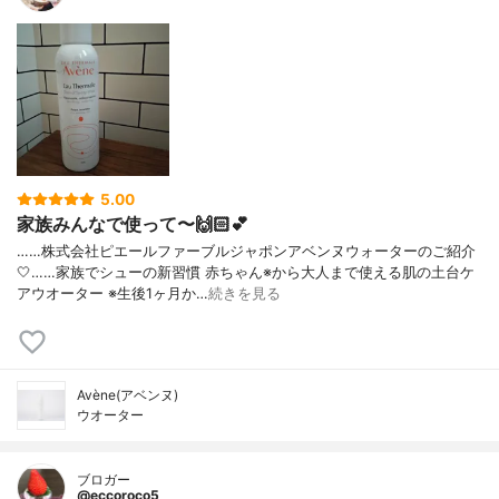
5.00
家族みんなで使って〜🙌🏻💕
……株式会社ピエールファーブルジャポンアベンヌウォーターのご紹介︎
🤍……家族でシューの新習慣 赤ちゃん※から大人まで使える肌の土台ケ
アウオーター ※生後1ヶ月か…
続きを見る
Avène(アベンヌ)
ウオーター
ブロガー
@eccoroco5