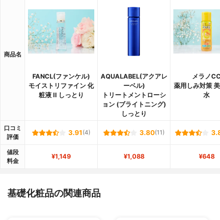
商品名
FANCL(ファンケル)
AQUALABEL(アクアレ
メラノC
モイストリファイン 化
ーベル)
薬用しみ対策 
粧液 II しっとり
トリートメントローシ
水
ョン (ブライトニング)
しっとり
口コミ
3.91
(4)
3.80
(11)
3.
評価
値段
¥1,149
¥1,088
¥648
料金
基礎化粧品の関連商品