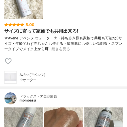
5.00
サイズに寄って家族でも共用出来る❗
☆Avene アベンヌ ウォーター☆・持ち歩き様も家族で共用も可能な3サ
イズ・年齢問わず赤ちゃんも使える・敏感肌にも優しい低刺激・スプレ
ータイプでメイク上から可…
続きを見る
Avène(アベンヌ)
ウオーター
ドラッグストア美容部員
momoasu