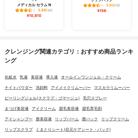
メディカル セラム N
3.93
(15)
3.88
(24)
¥156
¥10,810
クレンジング関連カテゴリ：おすすめ商品ランキ
ング
化粧水
乳液
美容液
導入液
オールインワンジェル・クリーム
ナイトパウダー
洗顔料
アイメイクリムーバー
マスカラリムーバー
ピーリングジェル(スクラブ・ゴマージュ)
毛穴スプレー
まつげ美容液
アイクリーム
眉毛美容液
眉毛育毛剤
アイシャンプー
唇美容液
リップバーム
唇パック
リップクリーム
リップスクラブ
くまとりシート(目元ケアシート・パック)