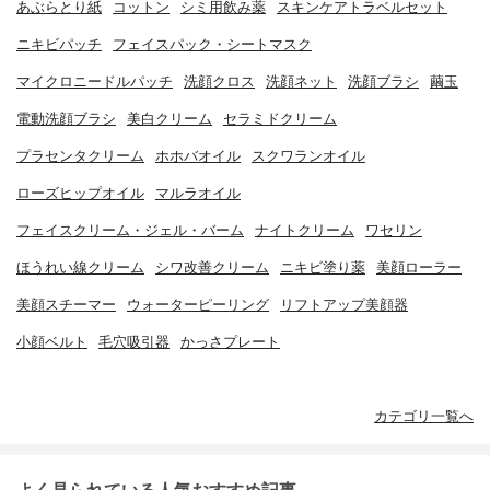
あぶらとり紙
コットン
シミ用飲み薬
スキンケアトラベルセット
ニキビパッチ
フェイスパック・シートマスク
マイクロニードルパッチ
洗顔クロス
洗顔ネット
洗顔ブラシ
繭玉
電動洗顔ブラシ
美白クリーム
セラミドクリーム
プラセンタクリーム
ホホバオイル
スクワランオイル
ローズヒップオイル
マルラオイル
フェイスクリーム・ジェル・バーム
ナイトクリーム
ワセリン
ほうれい線クリーム
シワ改善クリーム
ニキビ塗り薬
美顔ローラー
美顔スチーマー
ウォーターピーリング
リフトアップ美顔器
小顔ベルト
毛穴吸引器
かっさプレート
カテゴリ一覧へ
よく見られている人気おすすめ記事