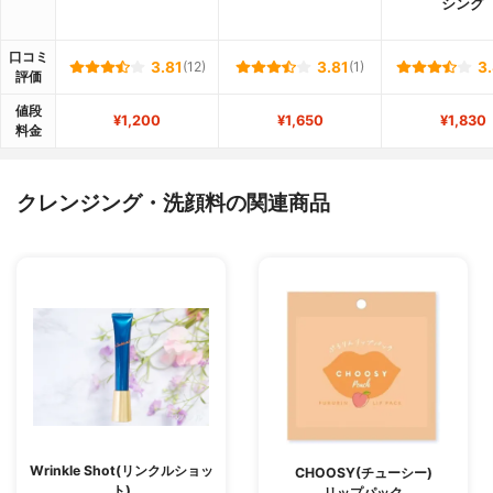
シング
口コミ
3.81
(12)
3.81
(1)
3
評価
値段
¥1,200
¥1,650
¥1,830
料金
クレンジング・洗顔料の関連商品
Wrinkle Shot(リンクルショッ
CHOOSY(チューシー)
ト)
リップパック