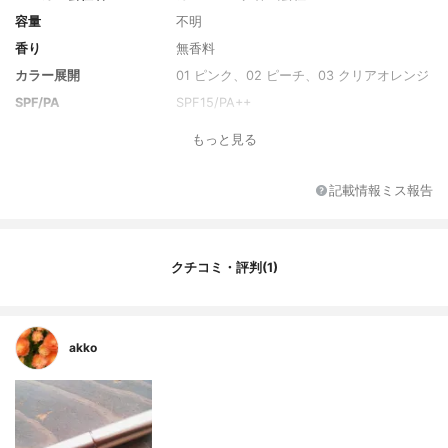
容量
不明
香り
無香料
カラー展開
01 ピンク、02 ピーチ、03 クリアオレンジ
SPF/PA
SPF15/PA++
全成分
【01 ピンク】スクワラン、ダイマージリノ
もっと見る
ール酸(フィトステリル、イソステアリル、
セチル、ステアリル、ベヘニル)、イソノナ
ン酸イソトリデシル、メトキシケイヒ酸エ
記載情報ミス報告
チルヘキシル、トリ(カプリル酸、カプリン
酸)グリセリル、トリイソステアリン酸ポリ
グリセリル-2、(イソステアリン酸ポリグリ
セリル-2、ダイマージリノール酸)コポリマ
クチコミ・評判(1)
ー、ポリエチレン、水添ポリイソブテン、
パラフィン、マイクロクリスタリンワック
ス、リンゴ酸ジイソステアリル、ダイマー
ジリノール酸ジ(イソステアリル、フィトス
akko
テリル)、甘草フラボノイド、アルニカエキ
ス、オトギリソウエキス、カミツレエキ
ス、グリチルレチン酸ステアリル、コンド
ロイチン硫酸Na、シナノキエキス、スギナ
エキス、セージエキス、セイヨウノコギリ