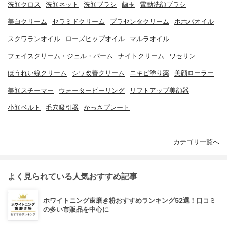
洗顔クロス
洗顔ネット
洗顔ブラシ
繭玉
電動洗顔ブラシ
美白クリーム
セラミドクリーム
プラセンタクリーム
ホホバオイル
スクワランオイル
ローズヒップオイル
マルラオイル
フェイスクリーム・ジェル・バーム
ナイトクリーム
ワセリン
ほうれい線クリーム
シワ改善クリーム
ニキビ塗り薬
美顔ローラー
美顔スチーマー
ウォーターピーリング
リフトアップ美顔器
小顔ベルト
毛穴吸引器
かっさプレート
カテゴリ一覧へ
よく見られている人気おすすめ記事
ホワイトニング歯磨き粉おすすめランキング52選！口コミ
の多い市販品を中心に