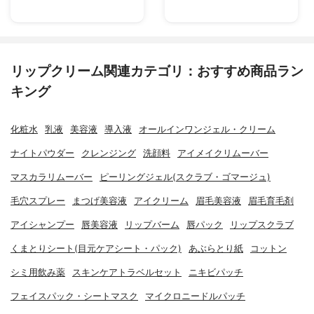
リップクリーム関連カテゴリ：おすすめ商品ラン
キング
化粧水
乳液
美容液
導入液
オールインワンジェル・クリーム
ナイトパウダー
クレンジング
洗顔料
アイメイクリムーバー
マスカラリムーバー
ピーリングジェル(スクラブ・ゴマージュ)
毛穴スプレー
まつげ美容液
アイクリーム
眉毛美容液
眉毛育毛剤
アイシャンプー
唇美容液
リップバーム
唇パック
リップスクラブ
くまとりシート(目元ケアシート・パック)
あぶらとり紙
コットン
シミ用飲み薬
スキンケアトラベルセット
ニキビパッチ
フェイスパック・シートマスク
マイクロニードルパッチ