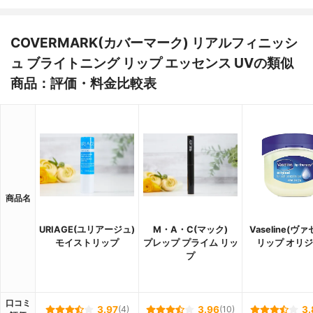
テアリル、フィトステリル)、リンゴ酸ジイ
ソステアリル、甘草フラボノイド、アルニ
カエキス、オトギリソウエキス、カミツレ
COVERMARK(カバーマーク) リアルフィニッシ
エキス、グリチルレチン酸ステアリル、コ
ンドロイチン硫酸Na、シナノキエキス、ス
ュ ブライトニング リップ エッセンス UVの類似
ギナエキス、セージエキス、セイヨウノコ
商品：評価・料金比較表
ギリソウエキス、ゼニアオイエキス、トウ
キンセンカエキス、ローズマリーエキス、B
G、結晶セルロース、アテロコラーゲン、シ
ルク、ジメチルシリル化シリカ、タルク、
テトライソステアリン酸ペンタエリスリチ
ル、酢酸トコフェロール、フェノキシエタ
ノール、メチルパラベン、エチルパラベ
ン、プロピルパラベン、イソブチルパラベ
ン、ブチルパラベン、ベニバナ赤、赤201、
商品名
赤223、橙201
URIAGE(ユリアージュ)
M・A・C(マック)
Vaseline(ヴ
モイストリップ
プレップ プライム リッ
リップ オリ
プ
口コミ
3.97
(4)
3.96
(10)
3.