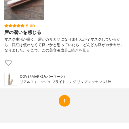
ソウエキス、ゼニアオイエキス、トウキン
センカエキス、ローズマリーエキス、BG、
結晶セルロース、アテロコラーゲン、シル
ク、ジメチルシリル化シリカ、タルク、テ
トライソステアリン酸ペンタエリスリチ
5.00
ル、酢酸トコフェロール、フェノキシエタ
唇の潤いを感じる
ノール、メチルパラベン、エチルパラベ
マスク生活が長く、唇がカサカサになりませんか？マスクしているか
ン、プロピルパラベン、イソブチルパラベ
ら、口紅は使わなくて良いかと思っていたら、どんどん唇がカサカサに
ン、ブチルパラベン、ベニバナ赤、赤218、
なりました。そこで、この美容液成分…
続きを見る
赤226 【02 ピーチ】スクワラン、ダイマー
ジリノール酸(フィトステリル、イソステア
リル、セチル、ステアリル、ベヘニル)、イ
ソノナン酸イソトリデシル、メトキシケイ
ヒ酸エチルヘキシル、トリ(カプリル酸、カ
COVERMARK(カバーマーク)
プリン酸)グリセリル、トリイソステアリン
リアルフィニッシュ ブライトニング リップ エッセンス UV
酸ポリグリセリル-2、(イソステアリン酸ポ
リグリセリル-2、ダイマージリノール酸)コ
ポリマー、ポリエチレン、水添ポリイソブ
テン、パラフィン、マイクロクリスタリン
1
ワックス、リンゴ酸ジイソステアリル、ダ
イマージリノール酸ジ(イソステアリル、フ
ィトステリル)、甘草フラボノイド、アルニ
カエキス、オトギリソウエキス、カミツレ
エキス、グリチルレチン酸ステアリル、コ