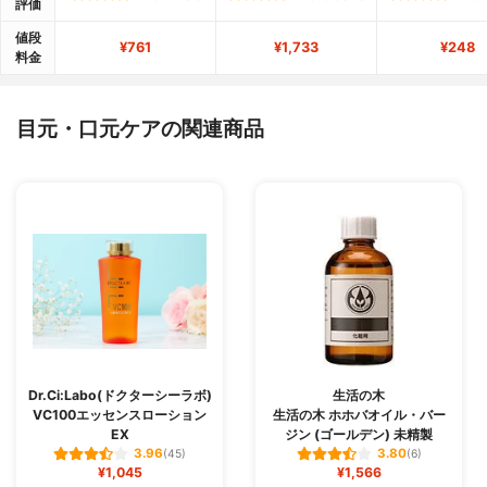
評価
値段
¥761
¥1,733
¥248
料金
目元・口元ケアの関連商品
Dr.Ci:Labo(ドクターシーラボ)
生活の木
VC100エッセンスローション
生活の木 ホホバオイル・バー
EX
ジン (ゴールデン) 未精製
3.96
3.80
(45)
(6)
¥1,045
¥1,566