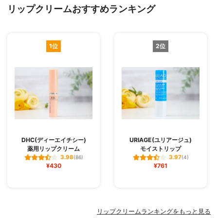
ンドロイチン硫酸Na、シナノキエキス、ス
リップクリームおすすめランキング
ギナエキス、セージエキス、セイヨウノコ
ギリソウエキス、ゼニアオイエキス、トウ
キンセンカエキス、ローズマリーエキス、B
G、結晶セルロース、硫酸Ba、アテロコラ
1位
2位
ーゲン、シルク、ジメチルシリル化シリ
カ、タルク、テトライソステアリン酸ペン
タエリスリチル、酢酸トコフェロール、フ
ェノキシエタノール、メチルパラベン、エ
チルパラベン、プロピルパラベン、イソブ
チルパラベン、ブチルパラベン、ベニバナ
赤、赤202、赤223、赤226、黄4、青1 【0
3 クリアオレンジ】スクワラン、ダイマー
ジリノール酸(フィトステリル、イソステア
リル、セチル、ステアリル、ベヘニル)、イ
DHC(ディーエイチシー)
URIAGE(ユリアージュ)
ソノナン酸イソトリデシル、メトキシケイ
薬用リップクリーム
モイストリップ
ヒ酸エチルヘキシル、トリ(カプリル酸、カ
3.98
3.97
(86)
(4)
プリン酸)グリセリル、トリイソステアリン
¥430
¥761
酸ポリグリセリル-2、(イソステアリン酸ポ
リグリセリル-2、ダイマージリノール酸)コ
ポリマー、ポリエチレン、水添ポリイソブ
テン、パラフィン、マイクロクリスタリン
ワックス、ダイマージリノール酸ジ(イソス
リップクリームランキングをもっと見る