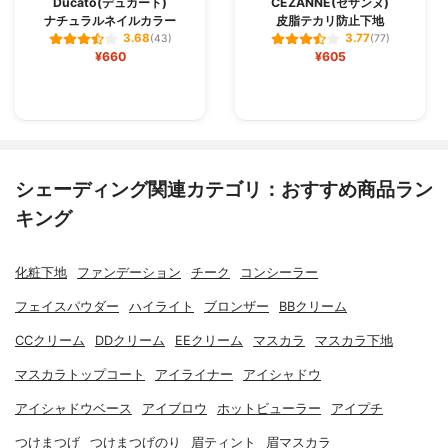
Ducato(デュカート)
CEZANNE(セザンヌ)
ナチュラルネイルカラー
皮脂テカリ防止下地
3.68
3.77
(43)
(77)
¥660
¥605
シェーディング関連カテゴリ：おすすめ商品ラン
キング
化粧下地
ファンデーション
チーク
コンシーラー
フェイスパウダー
ハイライト
ブロンザー
BBクリーム
CCクリーム
DDクリーム
EEクリーム
マスカラ
マスカラ下地
マスカラトップコート
アイライナー
アイシャドウ
アイシャドウベース
アイブロウ
ホットビューラー
アイプチ
つけまつげ
つけまつげのり
眉ティント
眉マスカラ