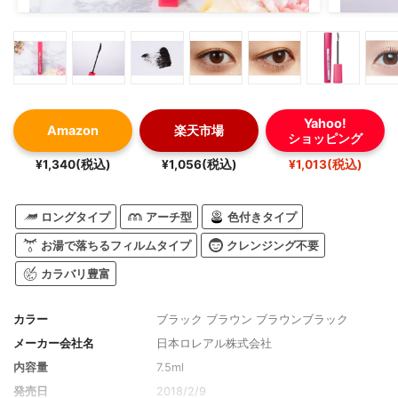
Yahoo!
Amazon
楽天市場
ショッピング
¥1,340(税込)
¥1,056(税込)
¥1,013(税込)
ロングタイプ
アーチ型
色付きタイプ
お湯で落ちるフィルムタイプ
クレンジング不要
カラバリ豊富
カラー
ブラック ブラウン ブラウンブラック
メーカー会社名
日本ロレアル株式会社
内容量
7.5ml
発売日
2018/2/9