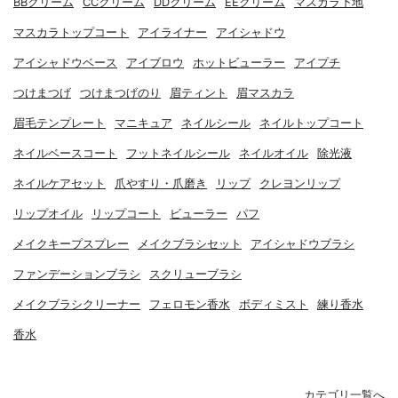
BBクリーム
CCクリーム
DDクリーム
EEクリーム
マスカラ下地
マスカラトップコート
アイライナー
アイシャドウ
アイシャドウベース
アイブロウ
ホットビューラー
アイプチ
つけまつげ
つけまつげのり
眉ティント
眉マスカラ
眉毛テンプレート
マニキュア
ネイルシール
ネイルトップコート
ネイルベースコート
フットネイルシール
ネイルオイル
除光液
ネイルケアセット
爪やすり・爪磨き
リップ
クレヨンリップ
リップオイル
リップコート
ビューラー
パフ
メイクキープスプレー
メイクブラシセット
アイシャドウブラシ
ファンデーションブラシ
スクリューブラシ
メイクブラシクリーナー
フェロモン香水
ボディミスト
練り香水
香水
カテゴリ一覧へ