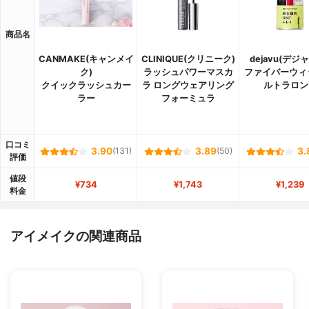
商品名
CANMAKE(キャンメイ
CLINIQUE(クリニーク)
dejavu(デジ
ク)
ラッシュパワーマスカ
ファイバーウィ
クイックラッシュカー
ラ ロングウェアリング
ルトラロン
ラー
フォーミュラ
口コミ
3.90
(131)
3.89
(50)
3.
評価
値段
¥734
¥1,743
¥1,239
料金
アイメイクの関連商品