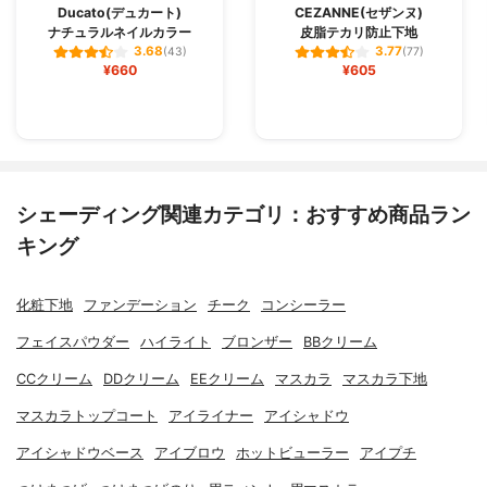
Ducato(デュカート)
CEZANNE(セザンヌ)
ナチュラルネイルカラー
皮脂テカリ防止下地
3.68
3.77
(43)
(77)
¥660
¥605
シェーディング関連カテゴリ：おすすめ商品ラン
キング
化粧下地
ファンデーション
チーク
コンシーラー
フェイスパウダー
ハイライト
ブロンザー
BBクリーム
CCクリーム
DDクリーム
EEクリーム
マスカラ
マスカラ下地
マスカラトップコート
アイライナー
アイシャドウ
アイシャドウベース
アイブロウ
ホットビューラー
アイプチ