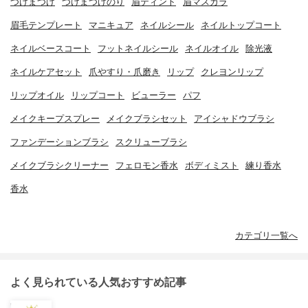
つけまつげ
つけまつげのり
眉ティント
眉マスカラ
眉毛テンプレート
マニキュア
ネイルシール
ネイルトップコート
ネイルベースコート
フットネイルシール
ネイルオイル
除光液
ネイルケアセット
爪やすり・爪磨き
リップ
クレヨンリップ
リップオイル
リップコート
ビューラー
パフ
メイクキープスプレー
メイクブラシセット
アイシャドウブラシ
ファンデーションブラシ
スクリューブラシ
メイクブラシクリーナー
フェロモン香水
ボディミスト
練り香水
香水
カテゴリ一覧へ
よく見られている人気おすすめ記事