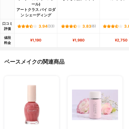
ール)
アートクラス バイ ロダ
ン シェーディング
口コミ
3.94
(33)
3.83
(6)
3.
評価
値段
¥1,190
¥1,980
¥2,750
料金
ベースメイクの関連商品