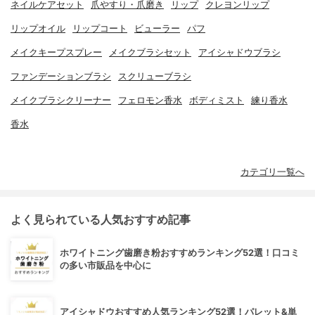
ネイルケアセット
爪やすり・爪磨き
リップ
クレヨンリップ
リップオイル
リップコート
ビューラー
パフ
メイクキープスプレー
メイクブラシセット
アイシャドウブラシ
ファンデーションブラシ
スクリューブラシ
メイクブラシクリーナー
フェロモン香水
ボディミスト
練り香水
香水
カテゴリ一覧へ
よく見られている人気おすすめ記事
ホワイトニング歯磨き粉おすすめランキング52選！口コミ
の多い市販品を中心に
アイシャドウおすすめ人気ランキング52選！パレット&単