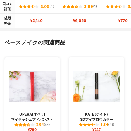
口コミ
3.05
(4)
3.69
(1)
3
評価
値段
¥2,140
¥6,050
¥770
料金
ベースメイクの関連商品
OPERA(オペラ)
KATE(ケイト)
マイラッシュアドバンスト
3Dアイブロウカラー
3.94
3.84
(64)
(45)
¥780
¥747