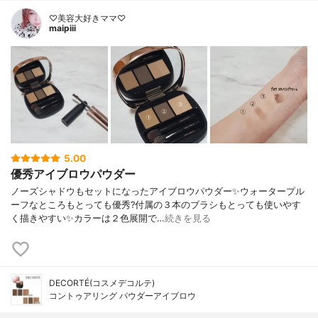
♡美容大好きママ♡
maipiii
5.00
優秀アイブロウパウダー
ノーズシャドウもセットになったアイブロウパウダー✨ウォータープル
ーフなところもとっても優秀?付属の３本のブラシもとっても使いやす
く描きやすい✨カラーは２色展開で…
続きを見る
DECORTÉ(コスメデコルテ)
コントゥアリング パウダーアイブロウ