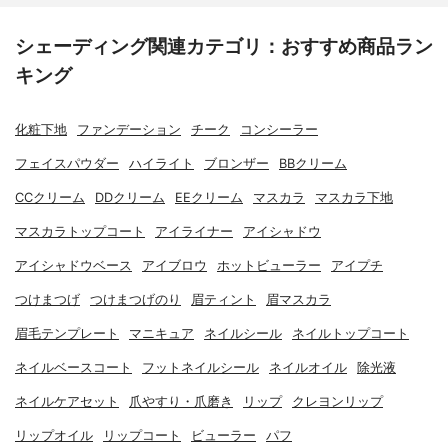
シェーディング関連カテゴリ：おすすめ商品ラン
キング
化粧下地
ファンデーション
チーク
コンシーラー
フェイスパウダー
ハイライト
ブロンザー
BBクリーム
CCクリーム
DDクリーム
EEクリーム
マスカラ
マスカラ下地
マスカラトップコート
アイライナー
アイシャドウ
アイシャドウベース
アイブロウ
ホットビューラー
アイプチ
つけまつげ
つけまつげのり
眉ティント
眉マスカラ
眉毛テンプレート
マニキュア
ネイルシール
ネイルトップコート
ネイルベースコート
フットネイルシール
ネイルオイル
除光液
ネイルケアセット
爪やすり・爪磨き
リップ
クレヨンリップ
リップオイル
リップコート
ビューラー
パフ