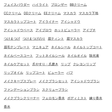
フェイスパウダー
ハイライト
ブロンザー
BBクリーム
CCクリーム
DDクリーム
EEクリーム
マスカラ
マスカラ下地
マスカラトップコート
アイライナー
アイシャドウ
アイシャドウベース
アイブロウ
ホットビューラー
アイプチ
つけまつげ
つけまつげのり
眉ティント
眉マスカラ
眉毛テンプレート
マニキュア
ネイルシール
ネイルトップコート
ネイルベースコート
フットネイルシール
ネイルオイル
除光液
ネイルケアセット
爪やすり・爪磨き
リップ
クレヨンリップ
リップオイル
リップコート
ビューラー
パフ
メイクキープスプレー
メイクブラシセット
アイシャドウブラシ
ファンデーションブラシ
スクリューブラシ
メイクブラシクリーナー
フェロモン香水
ボディミスト
練り香水
香水