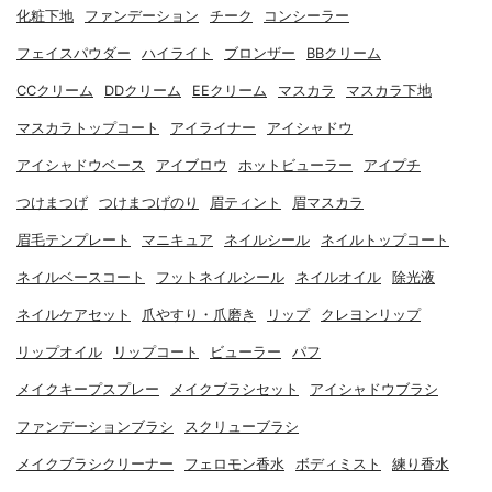
化粧下地
ファンデーション
チーク
コンシーラー
フェイスパウダー
ハイライト
ブロンザー
BBクリーム
CCクリーム
DDクリーム
EEクリーム
マスカラ
マスカラ下地
マスカラトップコート
アイライナー
アイシャドウ
アイシャドウベース
アイブロウ
ホットビューラー
アイプチ
つけまつげ
つけまつげのり
眉ティント
眉マスカラ
眉毛テンプレート
マニキュア
ネイルシール
ネイルトップコート
ネイルベースコート
フットネイルシール
ネイルオイル
除光液
ネイルケアセット
爪やすり・爪磨き
リップ
クレヨンリップ
リップオイル
リップコート
ビューラー
パフ
メイクキープスプレー
メイクブラシセット
アイシャドウブラシ
ファンデーションブラシ
スクリューブラシ
メイクブラシクリーナー
フェロモン香水
ボディミスト
練り香水