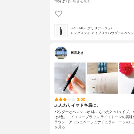
部分は“ぼ…
続きを見る
BRILLIAGE(ブリリアージュ)
ロングステイ アイブロウパウダー＆ペン
日高あき
3.00
ふんわりイマドキ眉に。
パウダーとペンシルが1本になった2 in 1タイプ
は3色。・イエローブラウン ライトトーンの黄味
ラウン・アッシュベージュナチュラルトーンのミ
を見る