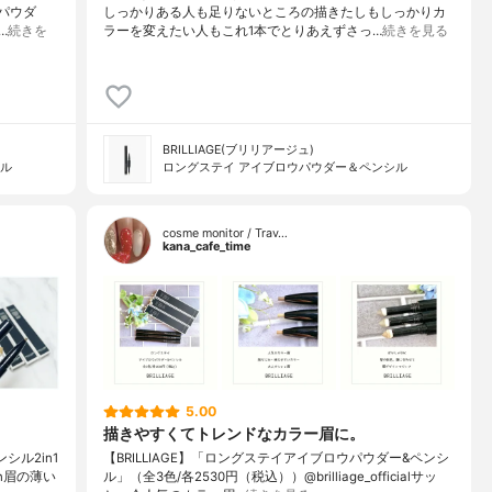
パウダ
しっかりある人も足りないところの描きたしもしっかりカ
…
続きを
ラーを変えたい人も⁡⁡これ1本でとりあえずさっ…
続きを見る
BRILLIAGE(ブリリアージュ)
シル
ロングステイ アイブロウパウダー＆ペンシル
cosme monitor / Trav…
kana_cafe_time
5.00
描きやすくてトレンドなカラー眉に。
シル2in1
【BRILLIAGE】「ロングステイアイブロウパウダー&ペンシ
own眉の薄い
ル」（全3色/各2530円（税込））@brilliage_officialサッ