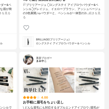
ウダー&ペ
𓍯ブリリアージュ 𓊆ロングステイ アイブロウパウダー&ペ
然な眉が簡
ンシル𓊇グレイジュ、イエローブラウン、アッシュベージュ
きを見る
の3色展開𓈒𓏸𓐍パウダーと、ペンシルが一体型の2i…
続きを見
る
BRILLIAGE(ブリリアージュ)
シル
ロングステイ アイブロウパウダー＆ペンシル
美容ブロガー
まみやこ
4.00
お手軽に眉毛をちょい足し
ペンシルで
\ どんな眉毛にも対応するダブルエンドアイブロウ /⁡⁡眉毛が