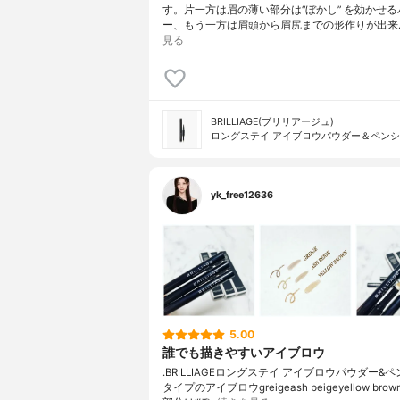
す。片一方は眉の薄い部分は“ぼかし” を効かせる
ー、もう一方は眉頭から眉尻までの形作りが出来
見る
BRILLIAGE(ブリリアージュ)
ロングステイ アイブロウパウダー＆ペン
yk_free12636
5.00
誰でも描きやすいアイブロウ
.BRILLIAGEロングステイ アイブロウパウダー&ペン
タイプのアイブロウgreigeash beigeyellow br