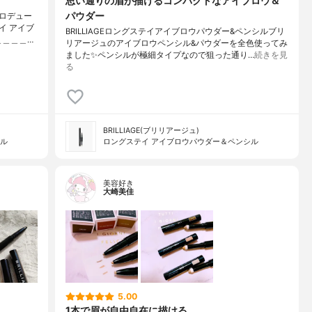
思い通りの眉が描けるコンパクトなアイブロウ＆
パウダー
ロデュー
イ アイブ
BRILLIAGEロングステイアイブロウパウダー&ペンシルブリ
＿＿＿＿…
リアージュのアイブロウペンシル&パウダーを全色使ってみ
ました✨ペンシルが極細タイプなので狙った通り…
続きを見
る
BRILLIAGE(ブリリアージュ)
シル
ロングステイ アイブロウパウダー＆ペンシル
美容好き
大崎美佳
5.00
1本で眉が自由自在に描ける