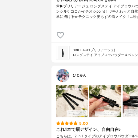
💭▶️ブリリアージュ ロングステイ アイブロウパ
ンシル☾ココがイチオシpoint！☽✏️ふわっと自
単に描ける✏️テクニック要らずの眉メイク！…
続
BRILLIAGE(ブリリアージュ)
ロングステイ アイブロウパウダー＆ペン
ひとみん
5.00
これ1本で眉デザイン、自由自在♪
こちらは、2 in 1 タイプのアイブロウパウダー&