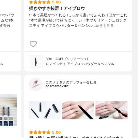
5.00
描きやすさ抜群！アイブロウ
ロウパウ
\ 1本で美眉がつくれる /⁡しっかり書いてふんわりぼかすこれ
リムな1本
1本で眉毛が描けて落ちにくーい！⁡⁡💐ブリリアージュロング
す普段…
ステイ アイブロウパウダー＆ペンシル⁡⁡…
続きを見る
BRILLIAGE(ブリリアージュ)
シル
ロングステイ アイブロウパウダー＆ペンシル
コスメオタクのアラフォー会社員
cosmemo2021
5.00