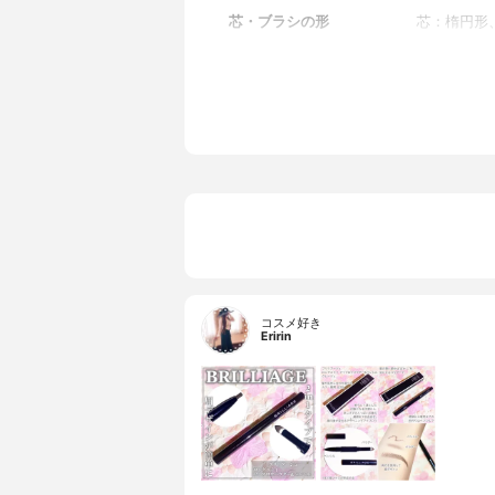
芯・ブラシの形
芯：楕円形
コスメ好き
Eririn