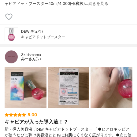
ャビアドットブースター40ml/4,000円(税抜)…
続きを見る
DEW(デュウ)
キャビアドットブースター
3kidsmama
みーさん¨̮⸝⋆
5.00
キャビアが入った導入液！？
新・導入美容液 ˗ˏˋᴅᴇᴡ キャビアドットブースター ˎˊ˗ ●ヒアロキャビア
が使うたびに弾け 美容液とともにお肌にくまなく広がります。 ●次に使