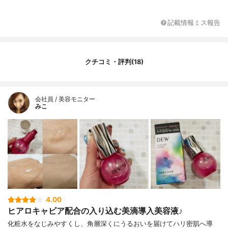
ヘキシル、シリカ、ヒアルロン酸Na、ワレ
モコウエキス、加水分解ヒアルロン酸、フ
記載情報ミス報告
ェノキシエタノール、マイカ、酸化鉄、酸
化チタン
クチコミ・評判(18)
会社員 / 美容モニター
みこ
4.00
ヒアロキャビア配合の入り込む美滴導入美容液♪
化粧水をなじみやすくし、角層深くにうるおいを届けてハリ密肌へ導