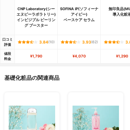
CNP Laboratory(シー
SOFINA iP(ソフィーナ
無印良品(MU
エヌピーラボラトリー)
アイピー)
導入化粧
インビジブル ピーリン
ベースケア セラム
グ ブースター
口コミ
3.84
(10)
3.93
(62)
3.
評価
値段
¥1,790
¥4,070
¥1,290
料金
基礎化粧品の関連商品