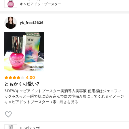
キャビアドットブースター
yk_free12636
4.00
ともかく可愛い?
?.DEWキャビアドットブースター美滴導入美容液.使用感はジェニフィ
ック→スっと一瞬で肌に染み込んで次の準備万端にしてくれるイメージ
キャビアドットブースター→素…
続きを見る
DEW(デュウ)