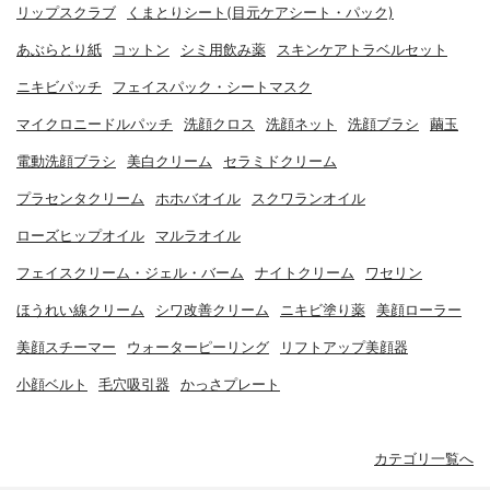
リップスクラブ
くまとりシート(目元ケアシート・パック)
あぶらとり紙
コットン
シミ用飲み薬
スキンケアトラベルセット
ニキビパッチ
フェイスパック・シートマスク
マイクロニードルパッチ
洗顔クロス
洗顔ネット
洗顔ブラシ
繭玉
電動洗顔ブラシ
美白クリーム
セラミドクリーム
プラセンタクリーム
ホホバオイル
スクワランオイル
ローズヒップオイル
マルラオイル
フェイスクリーム・ジェル・バーム
ナイトクリーム
ワセリン
ほうれい線クリーム
シワ改善クリーム
ニキビ塗り薬
美顔ローラー
美顔スチーマー
ウォーターピーリング
リフトアップ美顔器
小顔ベルト
毛穴吸引器
かっさプレート
カテゴリ一覧へ