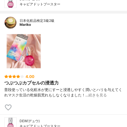
キャビアドットブースター
日本化粧品検定3級2級
Mariko
4.00
つぶつぶカプセルの浸透力
普段使っている化粧水が更にすーと浸透しやすく潤いとハリを与えてく
れマスク生活の乾燥肌荒れもしなくなりました！…
続きを見る
DEW(デュウ)
キャビアドットブースター