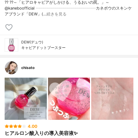
?? ??～「ヒアロキャビアがしかける、うるおいの罠。」～
@kaneboofficial ┈┈┈┈┈┈┈┈┈┈┈┈┈┈┈カネボウのスキンケ
アブランド「DEW」(…
続きを見る
DEW(デュウ)
キャビアドットブースター
chisato
4.00
ヒアルロン酸入りの導入美容液✨