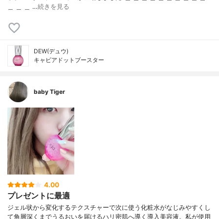
＿ ＿ ＿ …
続きを見る
DEW(デュウ)
キャビアドットブースター
baby Tiger
4.00
プレゼントに最適
ジェル状から変化するテクスチャーで次に使う化粧水がなじみやすくし
て角層深くまでうるおいを届けるハリ密肌へ導く導入美容液。私が使用