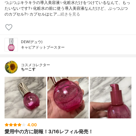
つぶつぶキラキラの導入美容液✨化粧水だけをつけているなんて、もっ
たいないです?‍♀️化粧水の前に使う導入美容液なんだけど、ぷっつぷつ
のカプセル?✨カプセルはヒア…
続きを見る
DEW(デュウ)
キャビアドットブースター
コスメコレクター
ちーこす
4.00
愛用中の方に朗報！3/16レフィル発売！