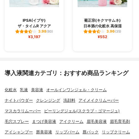
IPSA(イプサ)
菊正宗(キクマサムネ)
ザ・タイムR アクア
日本酒の化粧水 高保湿
3.98
3.96
(93)
(35)
¥3,197
¥552
導入液関連カテゴリ：おすすめ商品ランキング
化粧水
乳液
美容液
オールインワンジェル・クリーム
ナイトパウダー
クレンジング
洗顔料
アイメイクリムーバー
マスカラリムーバー
ピーリングジェル(スクラブ・ゴマージュ)
毛穴スプレー
まつげ美容液
アイクリーム
眉毛美容液
眉毛育毛剤
アイシャンプー
唇美容液
リップバーム
唇パック
リップクリーム