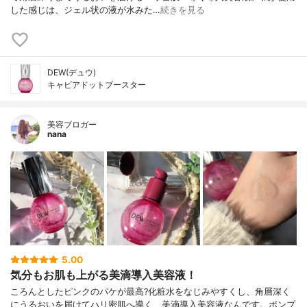
した感じは、ジェル状の液が水みた…
続きを見る
DEW(デュウ)
キャビアドットブースター
美容ブロガー
nana
5.00
気分もお肌も上がる美滴導入美容液！
ころんとしたピンクのパケが最高?化粧水をなじみやすくし、角層深く
にうるおいを届けてハリ密肌へ導く、美滴導入美容液なんです。ポンプ