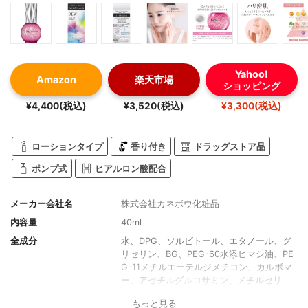
Yahoo!
Amazon
楽天市場
ショッピング
¥4,400(税込)
¥3,520(税込)
¥3,300(税込)
ローションタイプ
香り付き
ドラッグストア品
ポンプ式
ヒアルロン酸配合
メーカー会社名
株式会社カネボウ化粧品
内容量
40ml
全成分
水、DPG、ソルビトール、エタノール、グ
リセリン、BG、PEG-60水添ヒマシ油、PE
G-11メチルエーテルジメチコン、カルボマ
ー、アセチルグルコサミン、メチルセリ
ン、カンテン、水酸化K、カラギーナン、E
もっと見る
DTA-2Na、香料、メトキシケイヒ酸エチル