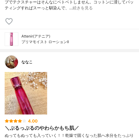
プでテクスチャーはそんなにベトベトしません。コットンに浸してパッ
ティングすればスーっと馴染んで、…
続きを見る
Attenir(アテニア)
プリマモイスト ローションII
ななこ
4.00
＼ぷるっぷるのやわらかもち肌／
ぬってもぬっても入っていく！！乾燥で固くなった肌へ水分をたっぷり