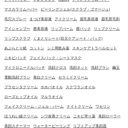
マスカラリムーバー
ピーリングジェル(スクラブ・ゴマージュ)
毛穴スプレー
まつげ美容液
アイクリーム
眉毛美容液
眉毛育毛剤
アイシャンプー
唇美容液
リップバーム
唇パック
リップクリーム
リップスクラブ
くまとりシート(目元ケアシート・パック)
あぶらとり紙
コットン
シミ用飲み薬
スキンケアトラベルセット
ニキビパッチ
フェイスパック・シートマスク
マイクロニードルパッチ
洗顔クロス
洗顔ネット
洗顔ブラシ
繭玉
電動洗顔ブラシ
美白クリーム
セラミドクリーム
プラセンタクリーム
ホホバオイル
スクワランオイル
ローズヒップオイル
マルラオイル
フェイスクリーム・ジェル・バーム
ナイトクリーム
ワセリン
ほうれい線クリーム
シワ改善クリーム
ニキビ塗り薬
美顔ローラー
美顔スチーマー
ウォーターピーリング
リフトアップ美顔器