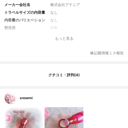
メーカー会社名
株式会社アテニア
トラベルサイズの内容量
なし
内容量のバリエーション
なし
製造国
日本
香り
ノバラを基調としたアロマの香り
もっと見る
対象年代
全年代
薬用成分
なし
記載情報ミス報告
全成分
水、グリセリン、ＢＧ、ＤＰＧ、メチルグ
ルセス－１０、ブドウ芽エキス、サッカロ
ミセスセレビシアエエキス、加水分解イネ
クチコミ・評判(4)
葉エキス、加水分解コメエキス、水溶性プ
ロテオグリカン、ラフィノース、ノバラ
油、ジグリセリン、ＰＥＧ－３２、エチル
ヘキシルグリセリン、ＰＥＧ－６０水添ヒ
マシ油、水添レシチン、シロキクラゲ多糖
snowmi
体、トコフェロール、フィトステロール
ズ、水酸化Ｎａ、ポリ（メタクリル酸メト
キシＰＥＧ－９）、ＰＥＧ－３０フィトス
テロール、クエン酸、クエン酸Ｎａ、フェ
ノキシエタノール