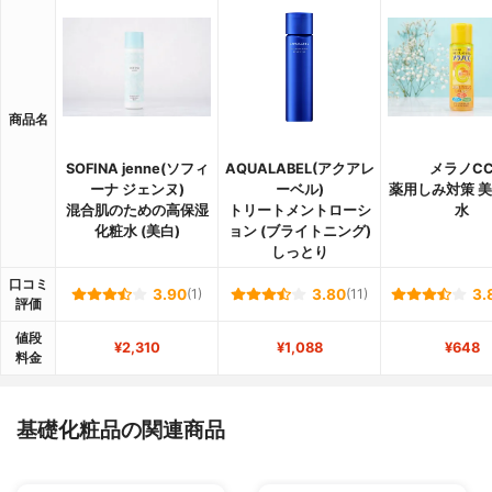
商品名
SOFINA jenne(ソフィ
AQUALABEL(アクアレ
メラノC
ーナ ジェンヌ)
ーベル)
薬用しみ対策 
混合肌のための高保湿
トリートメントローシ
水
化粧水 (美白)
ョン (ブライトニング)
しっとり
口コミ
3.90
(1)
3.80
(11)
3.
評価
値段
¥2,310
¥1,088
¥648
料金
基礎化粧品の関連商品