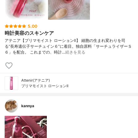
5.00
時計美容のスキンケア
アテニア【プリマモイスト ローションⅡ】 細胞の生まれ変わりを司
る“長寿遺伝子サーチュイン６”に着目。独自原料「サーチュライザーＳ
６」を配合。 これまでの、時計…
続きを見る
Attenir(アテニア)
プリマモイスト ローションII
kannya