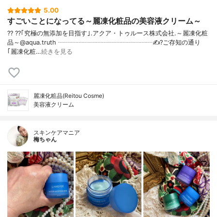
5.00
すごいことになってる～麗凍化粧品の美容液クリーム～
?? ??｢究極の無添加を目指す｣.アクア・トゥルース株式会社.～麗凍化粧
品～@aqua.truth ┈┈┈┈┈┈┈┈┈┈┈┈┈┈┈✍️?ご存知の通り
｢麗凍化粧…
続きを見る
麗凍化粧品(Reitou Cosme)
美容液クリーム
スキンケアマニア
梅ちゃん