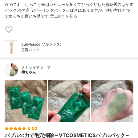
?? ??これ、けっこう辛口レビューが多くてびっくりした雪花秀のはがす
パック.今で言うピーリングパックっぽさはありますが、使い方ひとつ
でめっちゃ良いお品です.雪…
続きを見る
Sulwhasoo(ソルファス)
玉容パック
スキンケアマニア
梅ちゃん
5.00
バブルの力で毛穴掃除～VTCOSMETICSバブルパック～