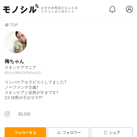
おすすめ商品がもらえる
クチコミポイ活サイト
TOP
梅ちゃん
スキンケアマニア
@VnJIWhOXfqfxwUD
リンパケアセラピストしてました?
ノーファンデ主義?
スキンケアと自然がすきです?
23.18男の子のママ??
BLOG
フォローする
フォロワー
シェア