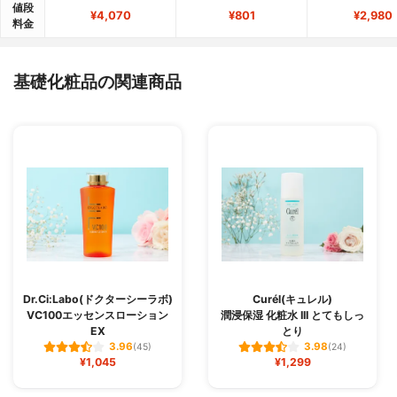
値段
¥4,070
¥801
¥2,980
料金
基礎化粧品の関連商品
Dr.Ci:Labo(ドクターシーラボ)
Curél(キュレル)
VC100エッセンスローション
潤浸保湿 化粧水 III とてもしっ
EX
とり
3.96
3.98
(45)
(24)
¥1,045
¥1,299