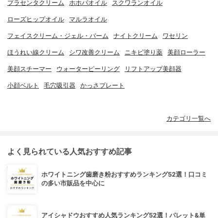
プラセンタクリーム
ホホバオイル
スクワランオイル
ローズヒップオイル
マルラオイル
フェイスクリーム・ジェル・バーム
ナイトクリーム
ワセリン
ほうれい線クリーム
シワ改善クリーム
ニキビ塗り薬
美顔ローラー
美顔スチーマー
ウォーターピーリング
リフトアップ美顔器
小顔ベルト
毛穴吸引器
かっさプレート
カテゴリ一覧へ
よく見られている人気おすすめ記事
ホワイトニング歯磨き粉おすすめランキング52選！口コミ
の多い市販品を中心に
アイシャドウおすすめ人気ランキング52選！パレット&単