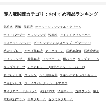
導入液関連カテゴリ：おすすめ商品ランキング
化粧水
乳液
美容液
オールインワンジェル・クリーム
ナイトパウダー
クレンジング
洗顔料
アイメイクリムーバー
マスカラリムーバー
ピーリングジェル(スクラブ・ゴマージュ)
毛穴スプレー
まつげ美容液
アイクリーム
眉毛美容液
眉毛育毛剤
アイシャンプー
唇美容液
リップバーム
唇パック
リップクリーム
リップスクラブ
くまとりシート(目元ケアシート・パック)
あぶらとり紙
コットン
シミ用飲み薬
スキンケアトラベルセット
ニキビパッチ
フェイスパック・シートマスク
マイクロニードルパッチ
洗顔クロス
洗顔ネット
洗顔ブラシ
繭玉
電動洗顔ブラシ
美白クリーム
セラミドクリーム