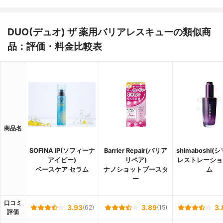
DUO(デュオ) ザ 薬用バリアレスキューの類似商
品：評価・料金比較表
商品名
SOFINA iP(ソフィーナ
Barrier Repair(バリア
shimaboshi(
アイピー)
リペア)
レストレーショ
ベースケア セラム
ナノショットブースタ
ム
ー
口コミ
3.93
(62)
3.89
(15)
3.
評価