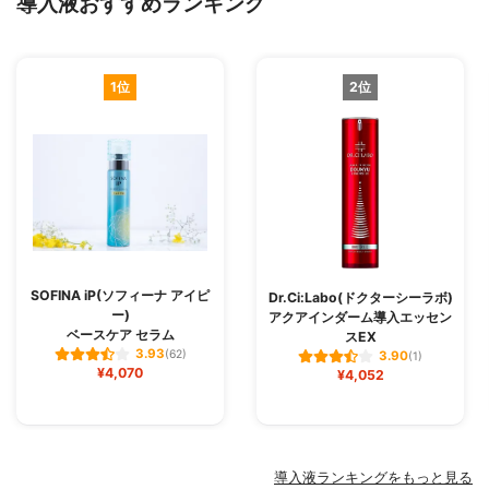
導入液おすすめランキング
1位
2位
SOFINA iP(ソフィーナ アイピ
Dr.Ci:Labo(ドクターシーラボ)
ー)
アクアインダーム導入エッセン
ベースケア セラム
スEX
3.93
(62)
3.90
(1)
¥4,070
¥4,052
導入液ランキングをもっと見る