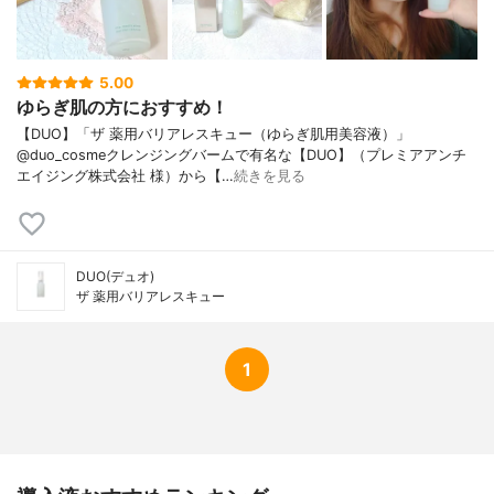
リン、Ｌ－アラニン、グリシン、Ｌ－グル
タミン酸、塩酸リジン、Ｌ－スレオニン、
Ｌ－アルギニン、Ｌ－プロリン、精製水、
水素添加大豆リン脂質、フィトステロー
5.00
ル、スフィンゴ糖脂質、ジグリセリン、濃
ゆらぎ肌の方におすすめ！
グリセリン、グリセリルグルコシド液、グ
リコシルトレハロース・水添デンプン分解
【DUO】「ザ 薬用バリアレスキュー（ゆらぎ肌用美容液）」
物混合溶液、ポリオキシブチレンポリオキ
@duo_cosmeクレンジングバームで有名な【DUO】（プレミアアンチ
シエチレンポリオキシプロピレングリセリ
エイジング株式会社 様）から【…
続きを見る
ルエーテル（３Ｂ．Ｏ．）（８Ｅ．Ｏ．）
（５Ｐ．Ｏ．）、トリメチルグリシン、２
－メタクリロイルオキシエチルホスホリル
コリン・メタクリル酸ブチル共重合体液、
銅クロロフィリンナトリウム、１，３－ブ
DUO(デュオ)
ザ 薬用バリアレスキュー
チレングリコール、シクロヘキサンジカル
ボン酸ビスエトキシジグリコール、１，２
－ペンタンジオール、１，３－プロパンジ
オール、２－エチルヘキサン酸セチル、ポ
1
リオキシエチレン硬化ヒマシ油、モノオレ
イン酸ソルビタン、ジプロピレングリコー
ル、無水クエン酸、クエン酸ナトリウム、
香料、フェノキシエタノール