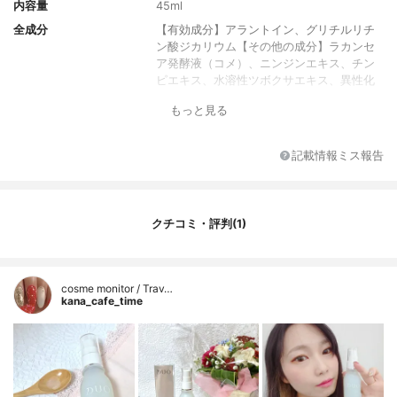
内容量
45ml
全成分
【有効成分】アラントイン、グリチルリチ
ン酸ジカリウム【その他の成分】ラカンセ
ア発酵液（コメ）、ニンジンエキス、チン
ピエキス、水溶性ツボクサエキス、異性化
糖、メバロノラクトン、ニコチン酸アミ
もっと見る
ド、アルテミアエキス、天然ビタミンＥ、
コメヌカ油、月見草油、海水乾燥物、ドク
ダミエキス、オウゴンエキス、ヒメフウロ
記載情報ミス報告
エキス、酵母エキス（１）、アマチャヅル
エキス、ノニ果汁、イネ出穂前葉抽出加水
分解物、モモ葉エキス、Ｎ－ステアロイル
ジヒドロスフィンゴシン、Ｎ－ステアロイ
クチコミ・評判(1)
ルフィトスフィンゴシン、ヒドロキシステ
アリルフィトスフィンゴシン、Ｎ－ラウロ
イル－Ｌ－グルタミン酸ジ（フィトステリ
ル・２－オクチルドデシル）、ヒアルロン
cosme monitor / Trav…
酸ナトリウム（２）、アセチル化ヒアルロ
kana_cafe_time
ン酸ナトリウム、加水分解ヒアルロン酸、
カラギーナン、ＤＬ－ピロリドンカルボン
酸ナトリウム液、Ｌ－ピロリドンカルボン
酸、水酸化ナトリウム、乳酸ナトリウム
液、ＤＬ－ピロリドンカルボン酸、Ｌ－セ