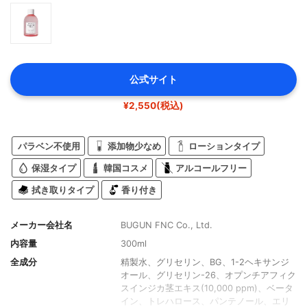
公式サイト
¥2,550(税込)
パラベン不使用
添加物少なめ
ローションタイプ
保湿タイプ
韓国コスメ
アルコールフリー
拭き取りタイプ
香り付き
メーカー会社名
BUGUN FNC Co., Ltd.
内容量
300ml
全成分
精製水、グリセリン、BG、1-2ヘキサンジ
オール、グリセリン-26、オプンチアフィク
スインジカ茎エキス(10,000 ppm)、ベータ
イン、トレハロース、パンテノール、エリ