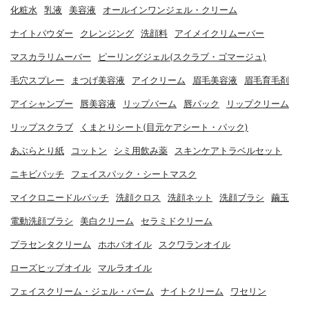
化粧水
乳液
美容液
オールインワンジェル・クリーム
ナイトパウダー
クレンジング
洗顔料
アイメイクリムーバー
マスカラリムーバー
ピーリングジェル(スクラブ・ゴマージュ)
毛穴スプレー
まつげ美容液
アイクリーム
眉毛美容液
眉毛育毛剤
アイシャンプー
唇美容液
リップバーム
唇パック
リップクリーム
リップスクラブ
くまとりシート(目元ケアシート・パック)
あぶらとり紙
コットン
シミ用飲み薬
スキンケアトラベルセット
ニキビパッチ
フェイスパック・シートマスク
マイクロニードルパッチ
洗顔クロス
洗顔ネット
洗顔ブラシ
繭玉
電動洗顔ブラシ
美白クリーム
セラミドクリーム
プラセンタクリーム
ホホバオイル
スクワランオイル
ローズヒップオイル
マルラオイル
フェイスクリーム・ジェル・バーム
ナイトクリーム
ワセリン