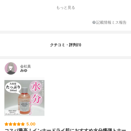
スリトール、グリセリルグルコシド、ラウ
もっと見る
リン酸ポリグリセリル-10、プロパンジオー
ル、アラントイン、グルコース、ヒアルロ
ン酸Na、ビンセトキシクムアトラツムエキ
記載情報ミス報告
ス、スベリヒユエキス、バオバブ果実エキ
ス、オオムギエキス、エチルヘキシルグリ
セリン、EDTA-２Na、香料
クチコミ・評判(1)
会社員
みゆ
5.00
コスパ最高！インナードライ肌におすすめ水分爆弾トナー