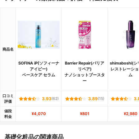
商品名
SOFINA iP(ソフィーナ
Barrier Repair(バリア
shimaboshi(
アイピー)
リペア)
レストレーショ
ベースケア セラム
ナノショットブースタ
ム
ー
口コミ
3.93
(62)
3.89
(15)
3.
評価
値段
¥4,070
¥801
¥2,980
料金
基礎化粧品の関連商品