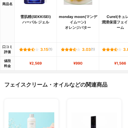
商品名
雪肌精(SEKKISEI)
monday moon(マンデ
Curel(キュ
ハーバル ジェル
イムーン)
潤浸保湿フェイ
オレンジバター
ーム
口コミ
3.15
(1)
3.03
(1)
3.
評価
値段
¥2,569
¥990
¥1,566
料金
フェイスクリーム・オイルなどの関連商品