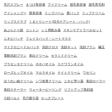
毛穴スプレー
まつげ美容液
アイクリーム
眉毛美容液
眉毛育毛剤
アイシャンプー
唇美容液
リップバーム
唇パック
リップクリーム
リップスクラブ
くまとりシート(目元ケアシート・パック)
あぶらとり紙
コットン
シミ用飲み薬
スキンケアトラベルセット
ニキビパッチ
フェイスパック・シートマスク
マイクロニードルパッチ
洗顔クロス
洗顔ネット
洗顔ブラシ
繭玉
電動洗顔ブラシ
美白クリーム
セラミドクリーム
プラセンタクリーム
ホホバオイル
スクワランオイル
ローズヒップオイル
マルラオイル
ナイトクリーム
ワセリン
ほうれい線クリーム
シワ改善クリーム
ニキビ塗り薬
美顔ローラー
美顔スチーマー
ウォーターピーリング
リフトアップ美顔器
小顔ベルト
毛穴吸引器
かっさプレート