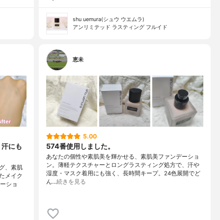
shu uemura(シュウ ウエムラ)
アンリミテッド ラスティング フルイド
恵未
5.00
、汗にも
574番使用しました。
あなたの個性や素肌美を輝かせる、素肌美ファンデーショ
ン。薄軽テクスチャーとロングラスティング処方で、汗や
グ、素肌
湿度・マスク着用にも強く、長時間キープ。24色展開でど
たメイク
ん…
続きを見る
エーショ