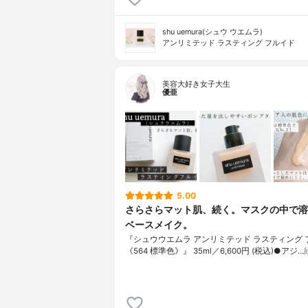
shu uemura(シュウ ウエムラ)
アンリミテッド ラスティング フルイド
美容大好き女子大生
優亜
5.00
さらさらマット肌、続く。マスクの中で溶
ベースメイク。
『シュウウエムラ アンリミテッド ラスティング 
《564 標準色》』 35ml／6,600円 (税込)●アジ…