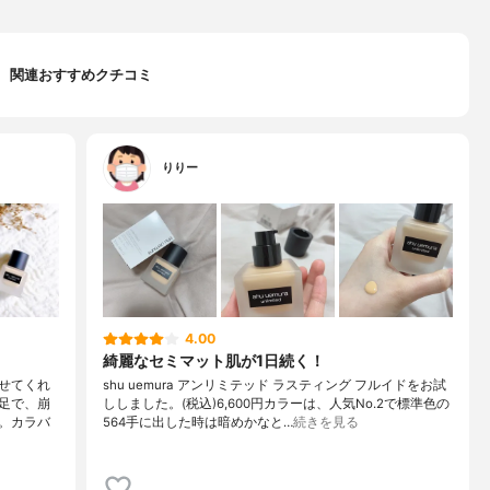
関連おすすめクチコミ
りりー
4.00
綺麗なセミマット肌が1日続く！
せてくれ
shu uemura アンリミテッド ラスティング フルイドをお試
足で、崩
ししました。(税込)6,600円カラーは、人気No.2で標準色の
。カラバ
564手に出した時は暗めかなと…
続きを見る