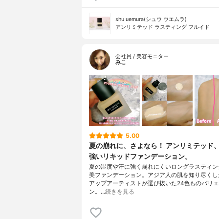
shu uemura(シュウ ウエムラ)
アンリミテッド ラスティング フルイド
会社員 / 美容モニター
みこ
5.00
夏の崩れに、さよなら！ アンリミテッド
強いリキッドファンデーション。
夏の湿度や汗に強く崩れにくいロングラスティン
美ファンデーション。アジア人の肌を知り尽くし
アップアーティストが選び抜いた24色ものバリ
ン。…
続きを見る