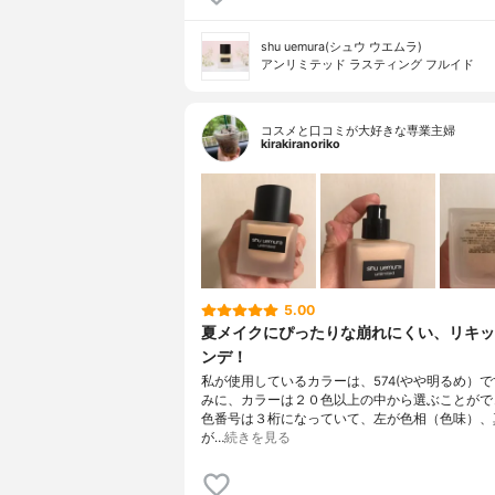
shu uemura(シュウ ウエムラ)
アンリミテッド ラスティング フルイド
コスメと口コミが大好きな専業主婦
kirakiranoriko
5.00
夏メイクにぴったりな崩れにくい、リキッ
ンデ！
私が使用しているカラーは、574(やや明るめ）
みに、カラーは２０色以上の中から選ぶことがで
色番号は３桁になっていて、左が色相（色味）、
が…
続きを見る