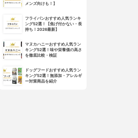
メンズ向けも！】
4位
5位
フライパンおすすめ人気ランキ
ング52選！【焦げ付かない・長
持ち！2026最新】
マヌカハニーおすすめ人気ラン
キング52選！味や栄養価の高さ
を徹底比較・検証
ドッグフードおすすめ人気ラン
キング52選！無添加・アレルギ
キラ★リズム
COVERMARK(カバーマーク)
ー対策商品を紹介
V スキンアップファンデーシ
フローレス フィット
ョン
4.01
(12)
¥3,850
4.02
¥1,980