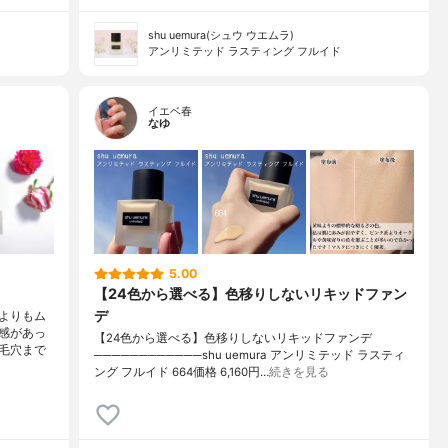
shu uemura(シュウ ウエムラ)
アンリミテッド ラスティング フルイド
イエベ春
なゆ
5.00
【24色から選べる】色移りしないリキッドファン
デ
よりもム
感があっ
【24色から選べる】色移りしないリキッドファンデ
毛穴まで
────────────shu uemura アンリミテッド ラスティ
ング フルイド 664価格 6,160円…
続きを見る