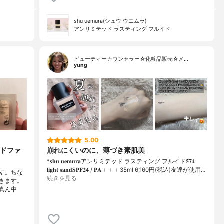
shu uemura(シュウ ウエムラ)
アンリミテッド ラスティング フルイド
ビューティーカウンセラー☆化粧品販売☆メ…
yung
5.00
ドファ
崩れにくいのに、薄づき素肌美
*𝐬𝐡𝐮 𝐮𝐞𝐦𝐮𝐫𝐚アンリミテッド ラスティング フルイド𝟓𝟕𝟒
𝐥𝐢𝐠𝐡𝐭 𝐬𝐚𝐧𝐝𝐒𝐏𝐅𝟐𝟒 / 𝐏𝐀＋＋＋⁡35ml 6,160円(税込)⁡友達が使用…
です。ちな
続きを見る
きます。
真ん中