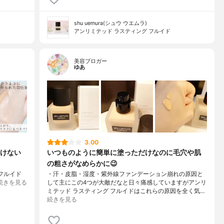
shu uemura(シュウ ウエムラ)
アンリミテッド ラスティング フルイド
美容ブロガー
ゆあ
3.00
けない
いつものように簡単に塗っただけなのに毛穴や肌
の粗さがなめらかに😉
フルイド
・汗・皮脂・湿度・紫外線ファンデーション崩れの原因と
続きを見る
して主にこの4つが大敵だなと日々痛感していますがアンリ
ミテッド ラスティング フルイドはこれらの原因を全く気…
続きを見る