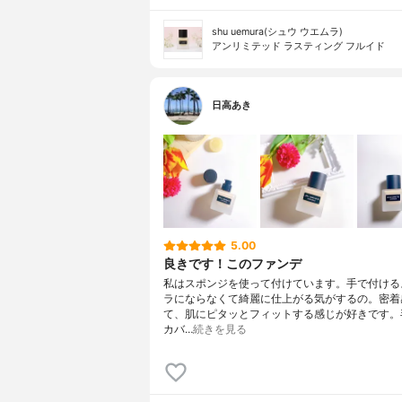
shu uemura(シュウ ウエムラ)
アンリミテッド ラスティング フルイド
日高あき
5.00
良きです！このファンデ
私はスポンジを使って付けています。手で付ける
ラにならなくて綺麗に仕上がる気がするの。密着
て、肌にピタッとフィットする感じが好きです。
カバ…
続きを見る