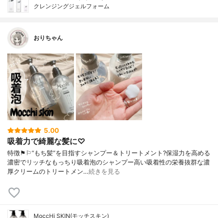
クレンジングジェルフォーム
おりちゃん
5.00
吸着力で綺麗な髪に♡
特徴⚑︎⚐︎“もち髪”を目指すシャンプー＆トリートメント?保湿力を高める
濃密でリッチなもっちり吸着泡のシャンプー高い吸着性の栄養抜群な濃
厚クリームのトリートメン…
続きを見る
MoccHi SKIN(モッチスキン)