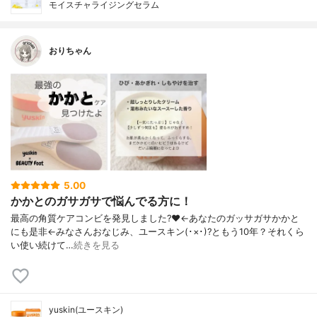
モイスチャライジングセラム
おりちゃん
5.00
かかとのガサガサで悩んでる方に！
最高の角質ケアコンビを発見しました?❤️← あなたのガッサガサかかと
にも是非← みなさんおなじみ、ユースキン(･×･)?と もう10年？それくら
い使い続けて…
続きを見る
yuskin(ユースキン)