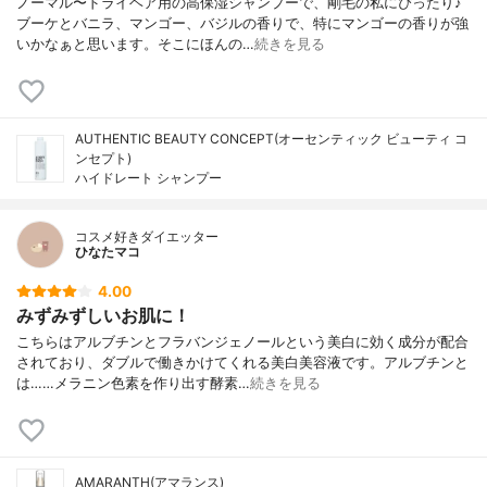
ノーマル〜ドライヘア用の高保湿シャンプーで、剛毛の私にぴったり♪
ブーケとバニラ、マンゴー、バジルの香りで、特にマンゴーの香りが強
いかなぁと思います。そこにほんの…
続きを見る
AUTHENTIC BEAUTY CONCEPT(オーセンティック ビューティ コ
ンセプト)
ハイドレート シャンプー
コスメ好きダイエッター
ひなたマコ
4.00
みずみずしいお肌に！
こちらはアルブチンとフラバンジェノールという美白に効く成分が配合
されており、ダブルで働きかけてくれる美白美容液です。アルブチンと
は……メラニン色素を作り出す酵素…
続きを見る
AMARANTH(アマランス)