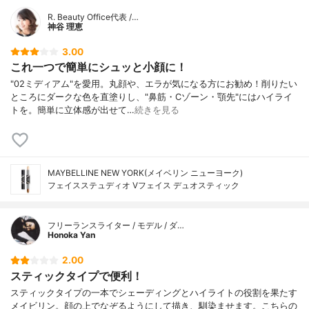
R. Beauty Office代表 /…
神谷 理恵
3.00
これ一つで簡単にシュッと小顔に！
"02ミディアム"を愛用。丸顔や、エラが気になる方にお勧め！削りたい
ところにダークな色を直塗りし、"鼻筋・Cゾーン・顎先"にはハイライ
トを。簡単に立体感が出せて…
続きを見る
MAYBELLINE NEW YORK(メイベリン ニューヨーク)
フェイスステュディオ Vフェイス デュオスティック
フリーランスライター / モデル / ダ…
Honoka Yan
2.00
スティックタイプで便利！
スティックタイプの一本でシェーディングとハイライトの役割を果たす
メイビリン。顔の上でなぞるようにして描き、馴染ませます。こちらの