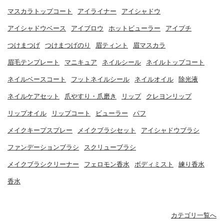
マスカラトップコート
アイライナー
アイシャドウ
アイシャドウベース
アイブロウ
ホットビューラー
アイプチ
つけまつげ
つけまつげのり
眉ティント
眉マスカラ
眉毛テンプレート
マニキュア
ネイルシール
ネイルトップコート
ネイルベースコート
フットネイルシール
ネイルオイル
除光液
ネイルケアセット
爪やすり・爪磨き
リップ
クレヨンリップ
リップオイル
リップコート
ビューラー
パフ
メイクキープスプレー
メイクブラシセット
アイシャドウブラシ
ファンデーションブラシ
スクリューブラシ
メイクブラシクリーナー
フェロモン香水
ボディミスト
練り香水
香水
カテゴリ一覧へ