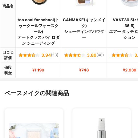
商品名
too cool for school(ト
CANMAKE(キャンメイ
VANT36.5(
ゥークールフォースク
ク)
36.5)
ール)
シェーディングパウダ
エアー タッチ C
アートクラス バイ ロダ
ー
ション
ン シェーディング
口コミ
3.94
(33)
3.89
(48)
3
評価
値段
¥1,190
¥748
¥2,939
料金
ベースメイクの関連商品