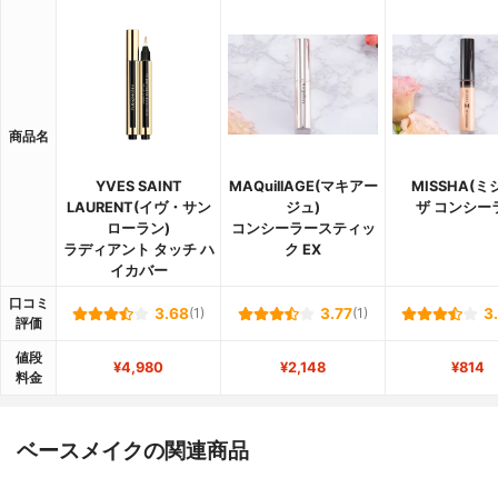
商品名
YVES SAINT
MAQuillAGE(マキアー
MISSHA(ミ
LAURENT(イヴ・サン
ジュ)
ザ コンシー
ローラン)
コンシーラースティッ
ラディアント タッチ ハ
ク EX
イカバー
口コミ
3.68
(1)
3.77
(1)
3
評価
値段
¥4,980
¥2,148
¥814
料金
ベースメイクの関連商品