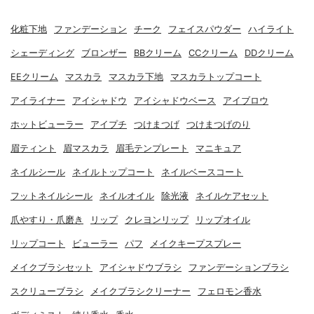
化粧下地
ファンデーション
チーク
フェイスパウダー
ハイライト
シェーディング
ブロンザー
BBクリーム
CCクリーム
DDクリーム
EEクリーム
マスカラ
マスカラ下地
マスカラトップコート
アイライナー
アイシャドウ
アイシャドウベース
アイブロウ
ホットビューラー
アイプチ
つけまつげ
つけまつげのり
眉ティント
眉マスカラ
眉毛テンプレート
マニキュア
ネイルシール
ネイルトップコート
ネイルベースコート
フットネイルシール
ネイルオイル
除光液
ネイルケアセット
爪やすり・爪磨き
リップ
クレヨンリップ
リップオイル
リップコート
ビューラー
パフ
メイクキープスプレー
メイクブラシセット
アイシャドウブラシ
ファンデーションブラシ
スクリューブラシ
メイクブラシクリーナー
フェロモン香水