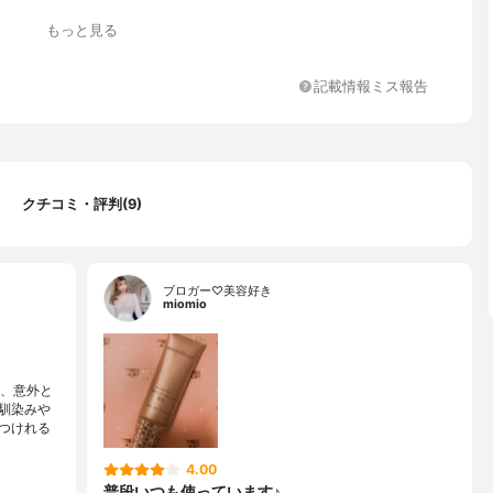
アルロン酸Na、酸化鉄、グリセリン、水、ジメチコン、酸化チタ
もっと見る
メチコン、グリセリン、エタノール、メトキシケイヒ酸エチルヘキ
リルPEG-9ポリジメチルシロキシエチルジメチコン、ポリメチルシ
キサン、シクロペンタシロキサン、ミリスチン酸イソプロピル、ジ
記載情報ミス報告
モニウムヘクトライト、エリスリトール、キシリトール、ポリメタ
チル、酢酸トコフェロール、(ジメチコン/ビニルジメチコン)クロス
アセチルヒアルロン酸Na、水酸化Al、メタクリル酸メチルクロスポ
EG-10ジメチコン、ステアリン酸、ジメチコンクロスポリマー、ジ
Al、イソステアリン酸、EDTA-3Na、ミネラルオイル、アルミ
クチコミ・評判(9)
トキシカプリリルシラン、テトラヒドロテトラメチルシクロテトラ
、シリカ、ハイドロゲンジメチコン、テトラデセン、BHT、トコフ
フェノキシエタノール、酸化鉄、マイカ、硫酸Ba
ブロガー♡美容好き
miomio
と、意外と
馴染みや
つけれる
4.00
普段いつも使っています♪