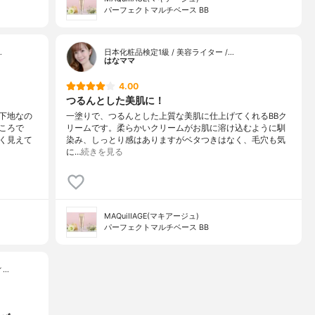
パーフェクトマルチベース BB
…
日本化粧品検定1級 / 美容ライター /…
はなママ
4.00
つるんとした美肌に！
下地なの
一塗りで、つるんとした上質な美肌に仕上げてくれるBBク
ころで
リームです。柔らかいクリームがお肌に溶け込むように馴
く見えて
染み、しっとり感はありますがベタつきはなく、毛穴も気
に…
続きを見る
MAQuiIIAGE(マキアージュ)
パーフェクトマルチベース BB
ィ…