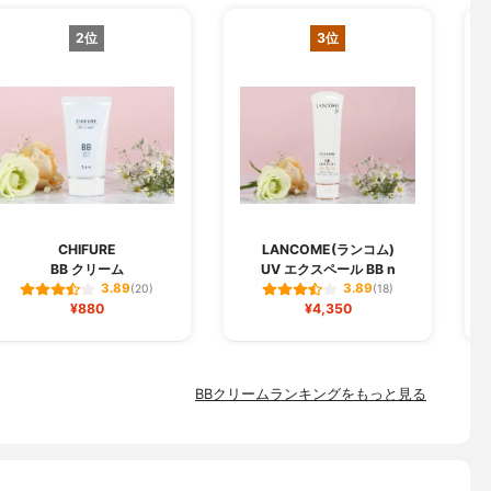
2位
3位
CHIFURE
LANCOME(ランコム)
BB クリーム
UV エクスペール BB n
3.89
3.89
(20)
(18)
¥880
¥4,350
BBクリームランキングをもっと見る