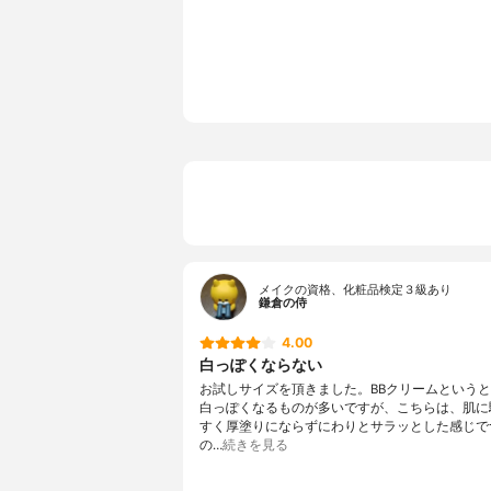
全成分
アセチルヒ
ン、シクロ
シル、ラウ
ルセスキオ
ステアルジ
クリル酸メ
ポリマー、
リマー、P
ステアリン酸
ナ、トリエ
シロキサン
ェロール、
メイクの資格、化粧品検定３級あり
鎌倉の侍
4.00
白っぽくならない
お試しサイズを頂きました。BBクリームという
白っぽくなるものが多いですが、こちらは、肌に
すく厚塗りにならずにわりとサラッとした感じで
の…
続きを見る