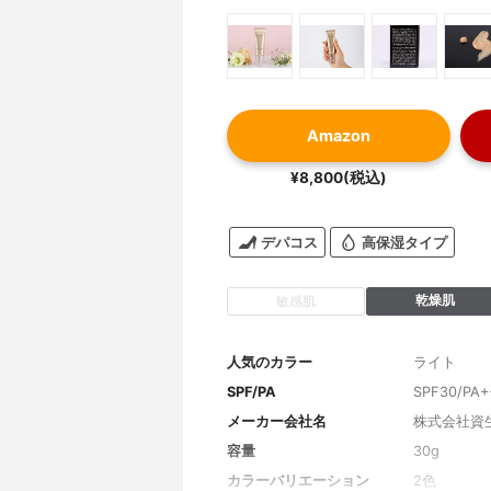
Amazon
¥8,800(税込)
デパコス
高保湿タイプ
乾燥肌
敏感肌
人気のカラー
ライト
SPF/PA
SPF30/PA+
メーカー会社名
株式会社資
容量
30g
カラーバリエーション
2色