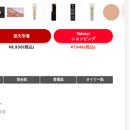
Yahoo!
楽天市場
ショッピング
¥8,930(税込)
¥7,646(税込)
混合肌
普通肌
オイリー肌
+
生堂