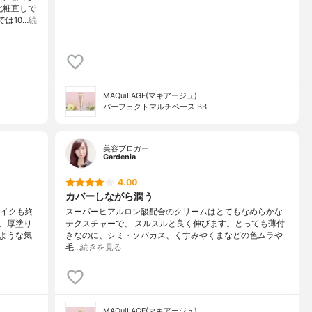
化粧直しで
は10…
続
MAQuiIIAGE(マキアージュ)
パーフェクトマルチベース BB
美容ブロガー
Gardenia
4.00
カバーしながら潤う
メイクも終
スーパーヒアルロン酸配合のクリームはとてもなめらかな
、厚塗り
テクスチャーで、 スルスルと良く伸びます。とっても薄付
ような気
きなのに、シミ・ソバカス、くすみやくまなどの色ムラや
毛…
続きを見る
MAQuiIIAGE(マキアージュ)