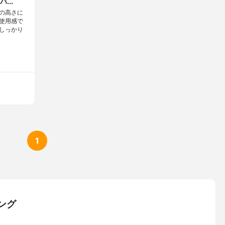
...
の高さに
使用感で
しっかり
1
ング