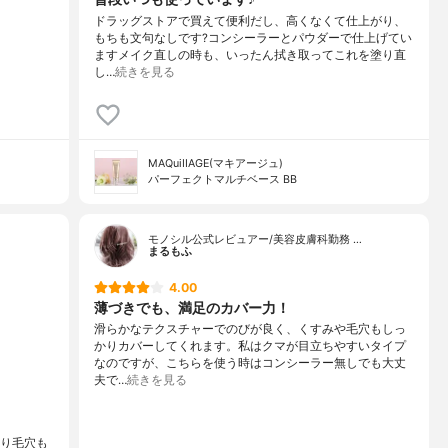
ドラッグストアで買えて便利だし、高くなくて仕上がり、
もちも文句なしです?コンシーラーとパウダーで仕上げてい
ますメイク直しの時も、いったん拭き取ってこれを塗り直
し…
続きを見る
MAQuiIIAGE(マキアージュ)
パーフェクトマルチベース BB
モノシル公式レビュアー/美容皮膚科勤務 …
まるもふ
4.00
薄づきでも、満足のカバー力！
滑らかなテクスチャーでのびが良く、くすみや毛穴もしっ
かりカバーしてくれます。私はクマが目立ちやすいタイプ
なのですが、こちらを使う時はコンシーラー無しでも大丈
夫で…
続きを見る
あり毛穴も