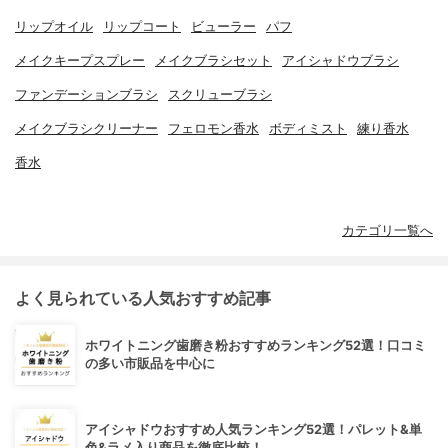
リップオイル
リップコート
ビューラー
パフ
メイクキープスプレー
メイクブラシセット
アイシャドウブラシ
ファンデーションブラシ
スクリューブラシ
メイクブラシクリーナー
フェロモン香水
ボディミスト
練り香水
香水
カテゴリ一覧へ
よく見られている人気おすすめ記事
ホワイトニング歯磨き粉おすすめランキング52選！口コミ
の多い市販品を中心に
アイシャドウおすすめ人気ランキング52選！パレット&単
色&ラメ入り商品を徹底比較！