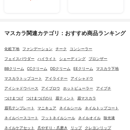
マスカラ関連カテゴリ：おすすめ商品ランキング
化粧下地
ファンデーション
チーク
コンシーラー
フェイスパウダー
ハイライト
シェーディング
ブロンザー
BBクリーム
CCクリーム
DDクリーム
EEクリーム
マスカラ下地
マスカラトップコート
アイライナー
アイシャドウ
アイシャドウベース
アイブロウ
ホットビューラー
アイプチ
つけまつげ
つけまつげのり
眉ティント
眉マスカラ
眉毛テンプレート
マニキュア
ネイルシール
ネイルトップコート
ネイルベースコート
フットネイルシール
ネイルオイル
除光液
ネイルケアセット
爪やすり・爪磨き
リップ
クレヨンリップ