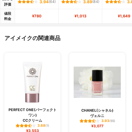
3.94
(64)
3.89
(84)
3.
評価
値段
¥780
¥1,013
¥1,649
料金
アイメイクの関連商品
PERFECT ONE(パーフェクト
CHANEL(シャネル)
ワン)
ヴェルニ
CCクリーム
3.93
(55)
3.68
(1)
¥3,077
¥3,553