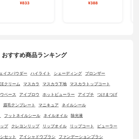
¥833
¥388
：おすすめ商品ランキング
ェイスパウダー
ハイライト
シェーディング
ブロンザー
EEクリーム
マスカラ
マスカラ下地
マスカラトップコート
ウベース
アイブロウ
ホットビューラー
アイプチ
つけまつげ
眉毛テンプレート
マニキュア
ネイルシール
ト
フットネイルシール
ネイルオイル
除光液
ップ
クレヨンリップ
リップオイル
リップコート
ビューラー
シセット
アイシャドウブラシ
ファンデーションブラシ