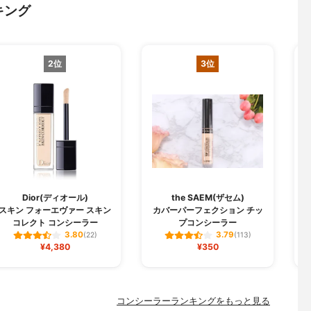
キング
2位
3位
M
Dior(ディオール)
the SAEM(ザセム)
スキン フォーエヴァー スキン
カバーパーフェクション チッ
コレクト コンシーラー
プコンシーラー
3.80
3.79
(22)
(113)
¥4,380
¥350
コンシーラーランキングをもっと見る