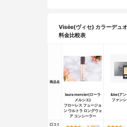
Visée(ヴィセ) カラー
料金比較表
商品名
laura mercier(ローラ
&be(ア
メルシエ)
ファンシ
フローレス フュージョ
ン ウルトラ ロングウェ
ア コンシーラー
口コミ