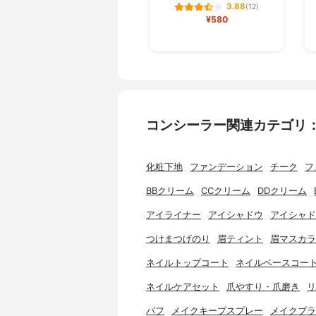
3.88
(12)
¥580
コンシーラー関連カテゴリ
化粧下地
ファンデーション
チーク
フ
BBクリーム
CCクリーム
DDクリーム
アイライナー
アイシャドウ
アイシャド
つけまつげのり
眉ティント
眉マスカラ
ネイルトップコート
ネイルベースコー
ネイルケアセット
爪やすり・爪磨き
リ
パフ
メイクキープスプレー
メイクブラ