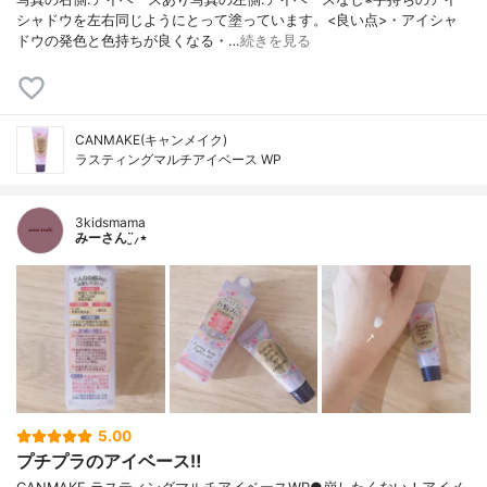
シャドウを左右同じようにとって塗っています。<良い点>・アイシャ
ドウの発色と色持ちが良くなる・…
続きを見る
CANMAKE(キャンメイク)
ラスティングマルチアイベース WP
3kidsmama
みーさん¨̮⸝⋆
5.00
プチプラのアイベース‼︎