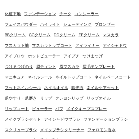
化粧下地
ファンデーション
チーク
コンシーラー
フェイスパウダー
ハイライト
シェーディング
ブロンザー
BBクリーム
CCクリーム
DDクリーム
EEクリーム
マスカラ
マスカラ下地
マスカラトップコート
アイライナー
アイシャドウ
アイブロウ
ホットビューラー
アイプチ
つけまつげ
つけまつげのり
眉ティント
眉マスカラ
眉毛テンプレート
マニキュア
ネイルシール
ネイルトップコート
ネイルベースコート
フットネイルシール
ネイルオイル
除光液
ネイルケアセット
爪やすり・爪磨き
リップ
クレヨンリップ
リップオイル
リップコート
ビューラー
パフ
メイクキープスプレー
メイクブラシセット
アイシャドウブラシ
ファンデーションブラシ
スクリューブラシ
メイクブラシクリーナー
フェロモン香水