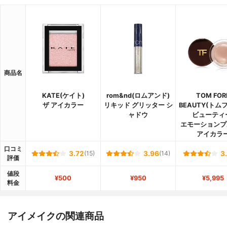
商品名
KATE(ケイト)
rom&nd(ロムアンド)
TOM FOR
ザ アイカラー
リキッド グリッター シ
BEAUTY(トム
ャドウ
ビューティ
エモーションプ
アイカラ
口コミ
3.72
(15)
3.96
(14)
3
評価
値段
¥500
¥950
¥5,995
料金
アイメイクの関連商品