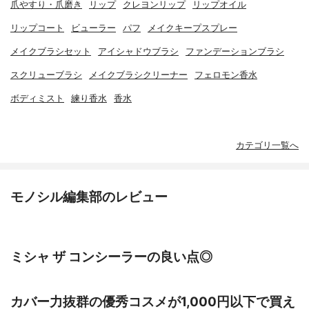
爪やすり・爪磨き
リップ
クレヨンリップ
リップオイル
リップコート
ビューラー
パフ
メイクキープスプレー
メイクブラシセット
アイシャドウブラシ
ファンデーションブラシ
スクリューブラシ
メイクブラシクリーナー
フェロモン香水
ボディミスト
練り香水
香水
カテゴリ一覧へ
モノシル編集部のレビュー
ミシャ ザ コンシーラーの良い点◎
カバー力抜群の優秀コスメが1,000円以下で買え