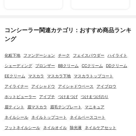
コンシーラー関連カテゴリ：おすすめ商品ランキ
ング
化粧下地
ファンデーション
チーク
フェイスパウダー
ハイライト
シェーディング
ブロンザー
BBクリーム
CCクリーム
DDクリーム
EEクリーム
マスカラ
マスカラ下地
マスカラトップコート
アイライナー
アイシャドウ
アイシャドウベース
アイブロウ
ホットビューラー
アイプチ
つけまつげ
つけまつげのり
眉ティント
眉マスカラ
眉毛テンプレート
マニキュア
ネイルシール
ネイルトップコート
ネイルベースコート
フットネイルシール
ネイルオイル
除光液
ネイルケアセット