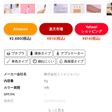
Yahoo!
Amazon
楽天市場
ショッピング
¥2,680(税込)
¥814(税込)
¥814(税込)
プチプラ
液体タイプ
アプリケーター
単色タイプ
崩れにくい
高保湿タイプ
メーカー会社名
株式会社ミシャジャパン
内容量
6g
カラー展開
4色
SPF/PA
-
発売日
2019年2月9日
もっと見る