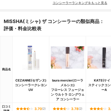
コンシーラーランキングをもっと見る
MISSHA(ミシャ) ザ コンシーラーの類似商品：
評価・料金比較表
商品名
CEZANNE(セザンヌ)
laura mercier(ローラ
KATE(ケイ
コンシーラークレヨン
メルシエ)
スティックコン
UV
フローレス フュージョ
ーA
ン ウルトラ ロングウェ
ア コンシーラー
口コミ
3.70
(2)
3.78
(2)
3
評価