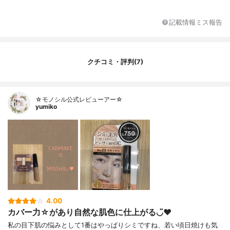
記載情報ミス報告
クチコミ・評判(7)
☆モノシル公式レビューアー☆
yumiko
4.00
カバー力☆があり自然な肌色に仕上がる◡̈♥︎
私の目下肌の悩みとして1番はやっぱりシミですね、若い頃日焼けも気