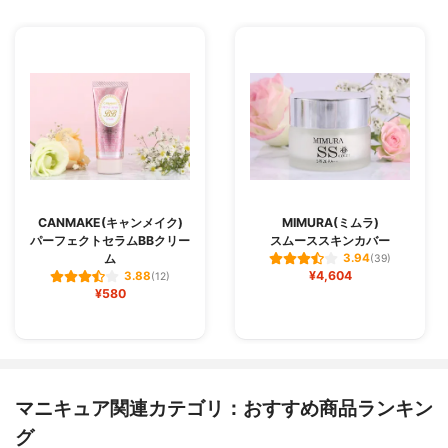
CANMAKE(キャンメイク)
MIMURA(ミムラ)
パーフェクトセラムBBクリー
スムーススキンカバー
ム
3.94
(39)
¥4,604
3.88
(12)
¥580
マニキュア関連カテゴリ：おすすめ商品ランキン
グ