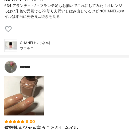
634 アランチョ ヴィブランテ足もお揃いでこれにしてみた！オレンジ
っぽい朱色で元気でる??(塗り方汚いしはみ出してるけど?)CHANELのネ
イルは本当に発色良…
続きを見る
CHANEL(シャネル)
ヴェルニ
conco
5.00
速乾性もツヤも言うことなしネイル