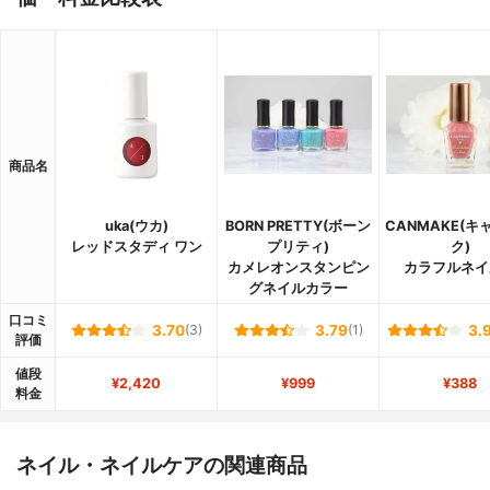
商品名
uka(ウカ)
BORN PRETTY(ボーン
CANMAKE(キ
レッドスタディ ワン
プリティ)
ク)
カメレオンスタンピン
カラフルネイ
グネイルカラー
口コミ
3.70
(3)
3.79
(1)
3.
評価
値段
¥2,420
¥999
¥388
料金
ネイル・ネイルケアの関連商品