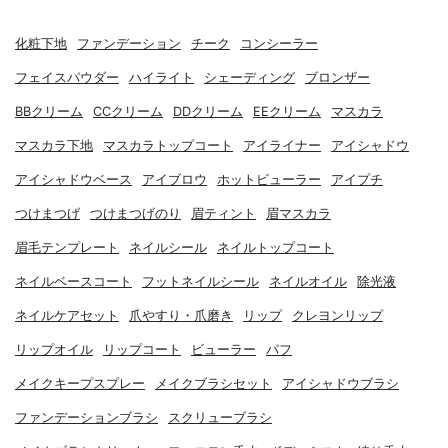
化粧下地
ファンデーション
チーク
コンシーラー
フェイスパウダー
ハイライト
シェーディング
ブロンザー
BBクリーム
CCクリーム
DDクリーム
EEクリーム
マスカラ
マスカラ下地
マスカラトップコート
アイライナー
アイシャドウ
アイシャドウベース
アイブロウ
ホットビューラー
アイプチ
つけまつげ
つけまつげのり
眉ティント
眉マスカラ
眉毛テンプレート
ネイルシール
ネイルトップコート
ネイルベースコート
フットネイルシール
ネイルオイル
除光液
ネイルケアセット
爪やすり・爪磨き
リップ
クレヨンリップ
リップオイル
リップコート
ビューラー
パフ
メイクキープスプレー
メイクブラシセット
アイシャドウブラシ
ファンデーションブラシ
スクリューブラシ