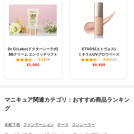
Dr.Ci:Labo(ドクターシーラボ)
ETVOS(エトヴォス)
BBクリーム エンリッチリフト
ミネラルUVグロウベース
3.88
3.80
(9)
(22)
¥2,980
¥6,499
マニキュア関連カテゴリ：おすすめ商品ランキン
グ
化粧下地
ファンデーション
チーク
コンシーラー