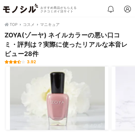
おすすめ商品がもらえる
クチコミポイ活サイト
TOP
コスメ
マニキュア
ZOYA(ゾーヤ) ネイルカラーの悪い口コ
ミ・評判は？実際に使ったリアルな本音レ
ビュー28件
3.92