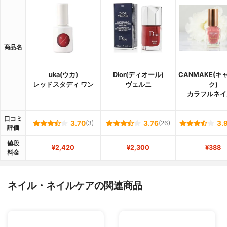
商品名
uka(ウカ)
Dior(ディオール)
CANMAKE(キ
レッドスタディ ワン
ヴェルニ
ク)
カラフルネイ
口コミ
3.70
(3)
3.76
(26)
3.
評価
値段
¥2,420
¥2,300
¥388
料金
ネイル・ネイルケアの関連商品