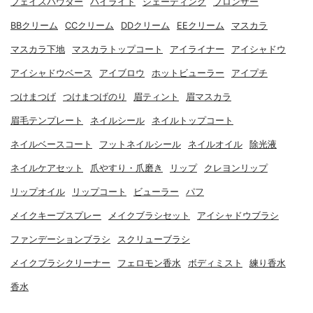
フェイスパウダー
ハイライト
シェーディング
ブロンザー
BBクリーム
CCクリーム
DDクリーム
EEクリーム
マスカラ
マスカラ下地
マスカラトップコート
アイライナー
アイシャドウ
アイシャドウベース
アイブロウ
ホットビューラー
アイプチ
つけまつげ
つけまつげのり
眉ティント
眉マスカラ
眉毛テンプレート
ネイルシール
ネイルトップコート
ネイルベースコート
フットネイルシール
ネイルオイル
除光液
ネイルケアセット
爪やすり・爪磨き
リップ
クレヨンリップ
リップオイル
リップコート
ビューラー
パフ
メイクキープスプレー
メイクブラシセット
アイシャドウブラシ
ファンデーションブラシ
スクリューブラシ
メイクブラシクリーナー
フェロモン香水
ボディミスト
練り香水
香水