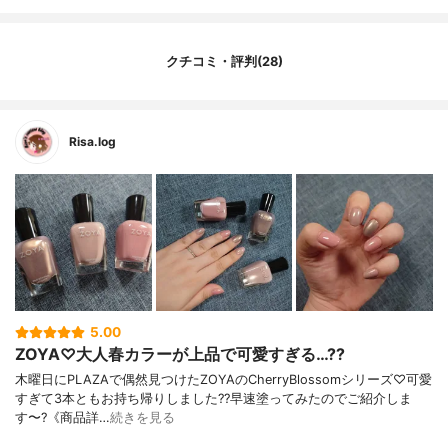
クチコミ・評判(28)
Risa.log
5.00
ZOYA♡大人春カラーが上品で可愛すぎる…??
木曜日にPLAZAで偶然見つけたZOYAのCherryBlossomシリーズ♡可愛
すぎて3本ともお持ち帰りしました??早速塗ってみたのでご紹介しま
す〜?《商品詳…
続きを見る